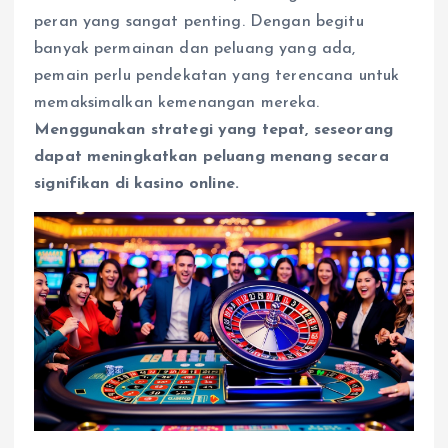
peran yang sangat penting. Dengan begitu
banyak permainan dan peluang yang ada,
pemain perlu pendekatan yang terencana untuk
memaksimalkan kemenangan mereka.
Menggunakan strategi yang tepat, seseorang
dapat meningkatkan peluang menang secara
signifikan di kasino online.