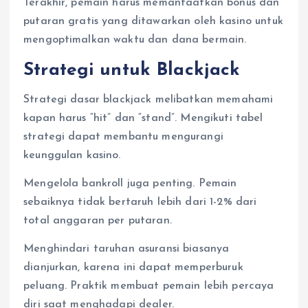
Terakhir, pemain harus memanfaatkan bonus dan
putaran gratis yang ditawarkan oleh kasino untuk
mengoptimalkan waktu dan dana bermain.
Strategi untuk Blackjack
Strategi dasar blackjack melibatkan memahami
kapan harus “hit” dan “stand”. Mengikuti tabel
strategi dapat membantu mengurangi
keunggulan kasino.
Mengelola bankroll juga penting. Pemain
sebaiknya tidak bertaruh lebih dari 1-2% dari
total anggaran per putaran.
Menghindari taruhan asuransi biasanya
dianjurkan, karena ini dapat memperburuk
peluang. Praktik membuat pemain lebih percaya
diri saat menghadapi dealer.