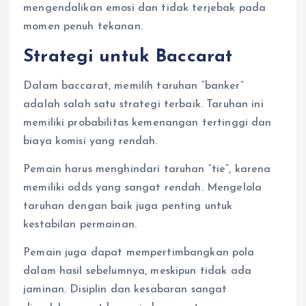
mengendalikan emosi dan tidak terjebak pada
momen penuh tekanan.
Strategi untuk Baccarat
Dalam baccarat, memilih taruhan “banker”
adalah salah satu strategi terbaik. Taruhan ini
memiliki probabilitas kemenangan tertinggi dan
biaya komisi yang rendah.
Pemain harus menghindari taruhan “tie”, karena
memiliki odds yang sangat rendah. Mengelola
taruhan dengan baik juga penting untuk
kestabilan permainan.
Pemain juga dapat mempertimbangkan pola
dalam hasil sebelumnya, meskipun tidak ada
jaminan. Disiplin dan kesabaran sangat