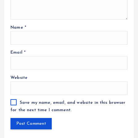
Name
*
Email
*
Website
Save my name, email, and website in this browser
for the next time I comment.