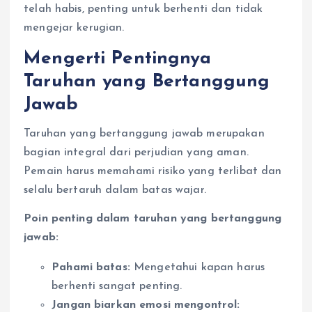
telah habis, penting untuk berhenti dan tidak
mengejar kerugian.
Mengerti Pentingnya
Taruhan yang Bertanggung
Jawab
Taruhan yang bertanggung jawab merupakan
bagian integral dari perjudian yang aman.
Pemain harus memahami risiko yang terlibat dan
selalu bertaruh dalam batas wajar.
Poin penting dalam taruhan yang bertanggung
jawab:
Pahami batas:
Mengetahui kapan harus
berhenti sangat penting.
Jangan biarkan emosi mengontrol: