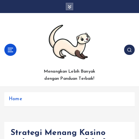
S
k
i
p
t
o
c
o
n
t
Menangkan Lebih Banyak
e
dengan Panduan Terbaik!
n
t
Home
Strategi Menang Kasino