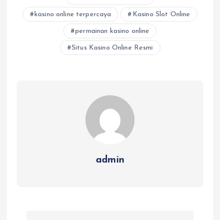
kasino online terpercaya
Kasino Slot Online
permainan kasino online
Situs Kasino Online Resmi
admin