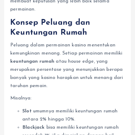
membuat keputusan yang lebih baik selama
permainan.
Konsep Peluang dan
Keuntungan Rumah
Peluang dalam permainan kasino menentukan
kemungkinan menang. Setiap permainan memiliki
keuntungan rumah
atau house edge, yang
merupakan persentase yang menunjukkan berapa
banyak yang kasino harapkan untuk menang dari
taruhan pemain.
Misalnya:
Slot
umumnya memiliki keuntungan rumah
antara 2% hingga 10%.
Blackjack
bisa memiliki keuntungan rumah