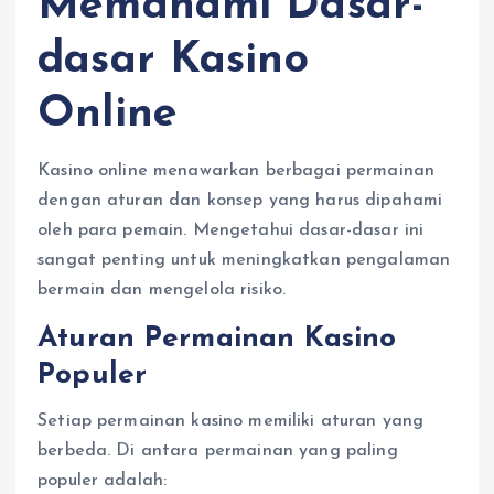
Memahami Dasar-
dasar Kasino
Online
Kasino online menawarkan berbagai permainan
dengan aturan dan konsep yang harus dipahami
oleh para pemain. Mengetahui dasar-dasar ini
sangat penting untuk meningkatkan pengalaman
bermain dan mengelola risiko.
Aturan Permainan Kasino
Populer
Setiap permainan kasino memiliki aturan yang
berbeda. Di antara permainan yang paling
populer adalah: