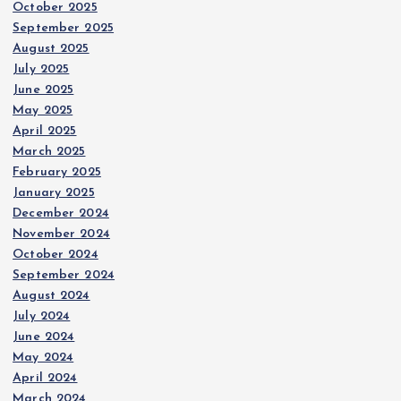
October 2025
September 2025
August 2025
July 2025
June 2025
May 2025
April 2025
March 2025
February 2025
January 2025
December 2024
November 2024
October 2024
September 2024
August 2024
July 2024
June 2024
May 2024
April 2024
March 2024