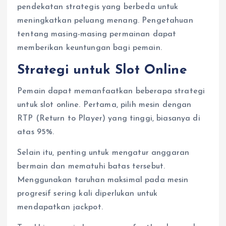
pendekatan strategis yang berbeda untuk
meningkatkan peluang menang. Pengetahuan
tentang masing-masing permainan dapat
memberikan keuntungan bagi pemain.
Strategi untuk Slot Online
Pemain dapat memanfaatkan beberapa strategi
untuk slot online. Pertama, pilih mesin dengan
RTP (Return to Player) yang tinggi, biasanya di
atas 95%.
Selain itu, penting untuk mengatur anggaran
bermain dan mematuhi batas tersebut.
Menggunakan taruhan maksimal pada mesin
progresif sering kali diperlukan untuk
mendapatkan jackpot.