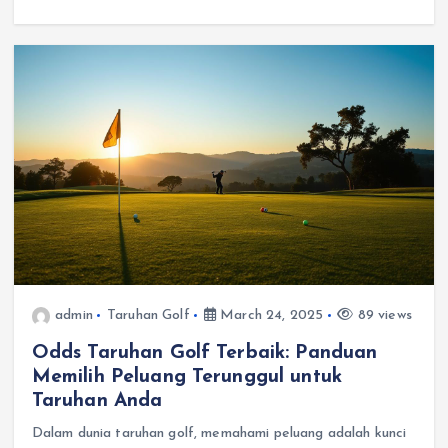
admin
Taruhan Golf
March 24, 2025
89 views
Odds Taruhan Golf Terbaik: Panduan
Memilih Peluang Terunggul untuk
Taruhan Anda
Dalam dunia taruhan golf, memahami peluang adalah kunci