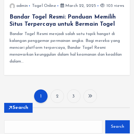
admin
Togel Online
March 22, 2025
103 views
Bandar Togel Resmi: Panduan Memilih
Situs Terpercaya untuk Bermain Togel
Bandar Togel Resmi menjadi salah satu topik hangat di
kalangan penggemar permainan angka. Bagi mereka yang
mencari platform terpercaya, Bandar Togel Resmi
menawarkan keunggulan dalam hal keamanan dan keadilan
dalam…
1
2
3
P
Search
o
Search
s