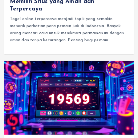
Memilih Situs yang Aman dan
Terpercaya
Togel online terpercaya menjadi topik yang semakin
menarik perhatian para pemain judi di Indonesia. Banyak
orang mencari cara untuk menikmati permainan ini dengan
aman dan tanpa kecurangan. Penting bagi pemain…