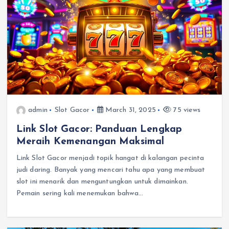
admin
Slot Gacor
March 31, 2025
75 views
Link Slot Gacor: Panduan Lengkap
Meraih Kemenangan Maksimal
Link Slot Gacor menjadi topik hangat di kalangan pecinta
judi daring. Banyak yang mencari tahu apa yang membuat
slot ini menarik dan menguntungkan untuk dimainkan.
Pemain sering kali menemukan bahwa…