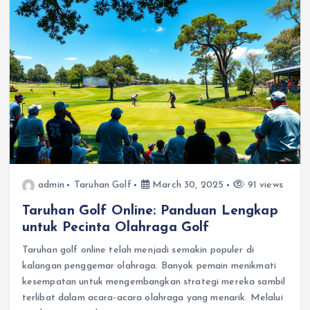
admin
Taruhan Golf
March 30, 2025
91 views
Taruhan Golf Online: Panduan Lengkap
untuk Pecinta Olahraga Golf
Taruhan golf online telah menjadi semakin populer di
kalangan penggemar olahraga. Banyak pemain menikmati
kesempatan untuk mengembangkan strategi mereka sambil
terlibat dalam acara-acara olahraga yang menarik. Melalui