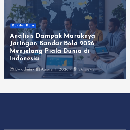
Bandar Bola
Analisis Dampak Maraknya
Jaringan Bandar Bola 2026
Menjelang Piala Dunia di
Indonesia
By
admin
August 1, 2026
26 views