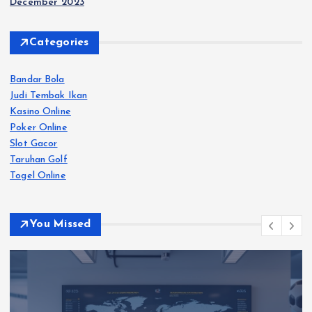
December 2023
Categories
Bandar Bola
Judi Tembak Ikan
Kasino Online
Poker Online
Slot Gacor
Taruhan Golf
Togel Online
You Missed