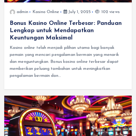
admin
Kasino Online
July 1, 2025
102 views
Bonus Kasino Online Terbesar: Panduan
Lengkap untuk Mendapatkan
Keuntungan Maksimal
Kasino online telah menjadi pilihan utama bagi banyak
pemain yang mencari pengalaman bermain yang menarik
dan menguntungkan. Bonus kasino online terbesar dapat
memberikan peluang tambahan untuk meningkatkan
pengalaman bermain dan…