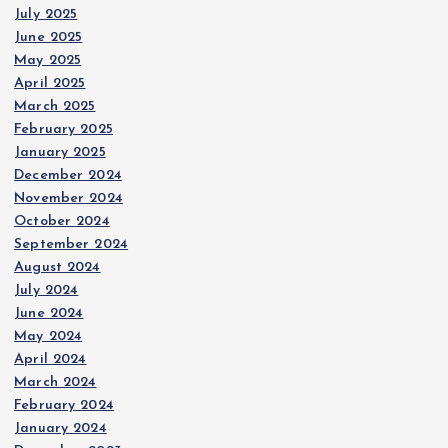
July 2025
June 2025
May 2025
April 2025
March 2025
February 2025
January 2025
December 2024
November 2024
October 2024
September 2024
August 2024
July 2024
June 2024
May 2024
April 2024
March 2024
February 2024
January 2024