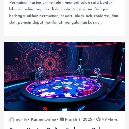
Permainan kasino online telah menjadi salah satu bentuk
hiburan paling populer di dunia digital saat ini. Dengan
berbagai pilihan permainan, seperti blackjack, roulette, dan
slot, pemain dapat menikmati pengalaman kasino…
admin
Kasino Online
March 4, 2025
99 views