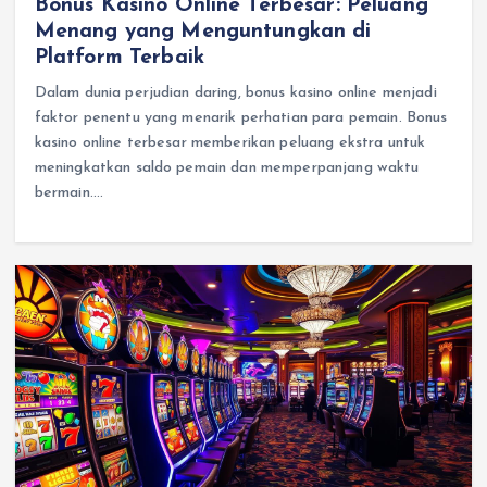
Bonus Kasino Online Terbesar: Peluang
Menang yang Menguntungkan di
Platform Terbaik
Dalam dunia perjudian daring, bonus kasino online menjadi
faktor penentu yang menarik perhatian para pemain. Bonus
kasino online terbesar memberikan peluang ekstra untuk
meningkatkan saldo pemain dan memperpanjang waktu
bermain.…