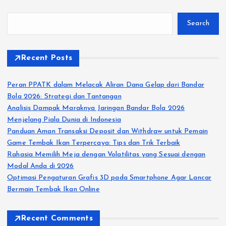
o
Search
s
t
Recent Posts
s
Peran PPATK dalam Melacak Aliran Dana Gelap dari Bandar
Bola 2026: Strategi dan Tantangan
p
Analisis Dampak Maraknya Jaringan Bandar Bola 2026
Menjelang Piala Dunia di Indonesia
a
Panduan Aman Transaksi Deposit dan Withdraw untuk Pemain
Game Tembak Ikan Terpercaya: Tips dan Trik Terbaik
g
Rahasia Memilih Meja dengan Volatilitas yang Sesuai dengan
Modal Anda di 2026
i
Optimasi Pengaturan Grafis 3D pada Smartphone Agar Lancar
Bermain Tembak Ikan Online
n
Recent Comments