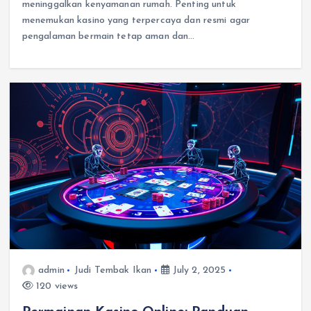
meninggalkan kenyamanan rumah. Penting untuk
menemukan kasino yang terpercaya dan resmi agar
pengalaman bermain tetap aman dan…
admin
Judi Tembak Ikan
July 2, 2025
120 views