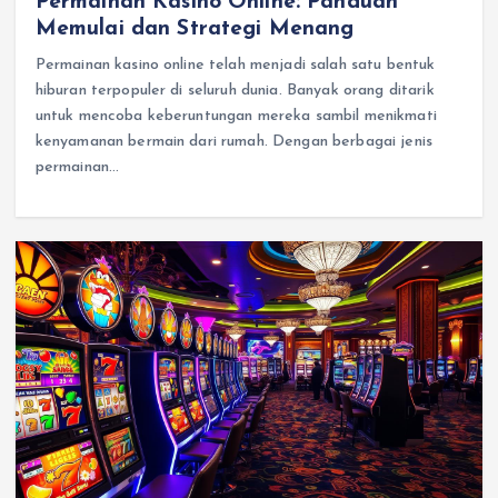
Permainan Kasino Online: Panduan
Memulai dan Strategi Menang
Permainan kasino online telah menjadi salah satu bentuk
hiburan terpopuler di seluruh dunia. Banyak orang ditarik
untuk mencoba keberuntungan mereka sambil menikmati
kenyamanan bermain dari rumah. Dengan berbagai jenis
permainan…