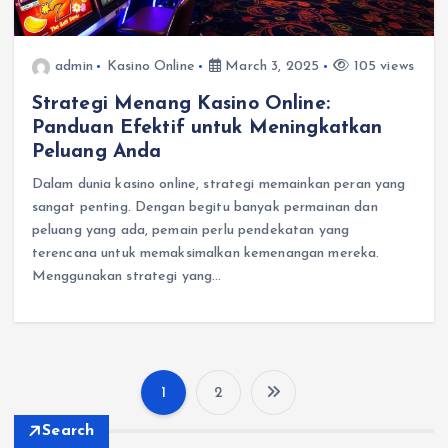
admin
Kasino Online
March 3, 2025
105 views
Strategi Menang Kasino Online:
Panduan Efektif untuk Meningkatkan
Peluang Anda
Dalam dunia kasino online, strategi memainkan peran yang
sangat penting. Dengan begitu banyak permainan dan
peluang yang ada, pemain perlu pendekatan yang
terencana untuk memaksimalkan kemenangan mereka.
Menggunakan strategi yang…
1
2
P
Search