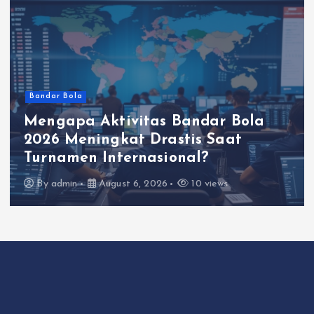
Bandar Bola
Mengapa Aktivitas Bandar Bola
2026 Meningkat Drastis Saat
Turnamen Internasional?
By
admin
August 6, 2026
10 views