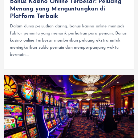
Bonus Kasino Online Terbesar: Peluang
Menang yang Menguntungkan di
Platform Terbaik
Dalam dunia perjudian daring, bonus kasino online menjadi
faktor penentu yang menarik perhatian para pemain. Bonus
kasino online terbesar memberikan peluang ekstra untuk
meningkatkan saldo pemain dan memperpanjang waktu
bermain.…