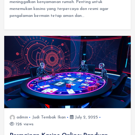
meninggalkan kenyamanan rumah. Penting untuk
menemukan kasino yang terpercaya dan resmi agar
pengalaman bermain tetap aman dan…
admin
Judi Tembak Ikan
July 2, 2025
126 views