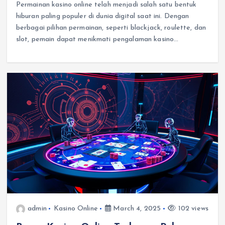
Permainan kasino online telah menjadi salah satu bentuk
hiburan paling populer di dunia digital saat ini. Dengan
berbagai pilihan permainan, seperti blackjack, roulette, dan
slot, pemain dapat menikmati pengalaman kasino…
admin
Kasino Online
March 4, 2025
102 views