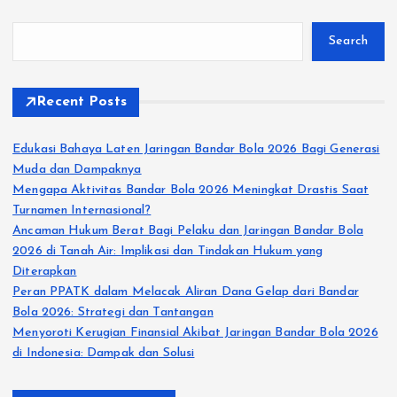
o
Search
s
t
Recent Posts
s
Edukasi Bahaya Laten Jaringan Bandar Bola 2026 Bagi Generasi
Muda dan Dampaknya
p
Mengapa Aktivitas Bandar Bola 2026 Meningkat Drastis Saat
Turnamen Internasional?
a
Ancaman Hukum Berat Bagi Pelaku dan Jaringan Bandar Bola
2026 di Tanah Air: Implikasi dan Tindakan Hukum yang
g
Diterapkan
Peran PPATK dalam Melacak Aliran Dana Gelap dari Bandar
i
Bola 2026: Strategi dan Tantangan
Menyoroti Kerugian Finansial Akibat Jaringan Bandar Bola 2026
n
di Indonesia: Dampak dan Solusi