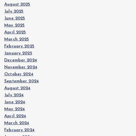
August 2025
July 2025
June 2025
May 2025
April 2025
March 2025
February 2025
January 2025
December 2024
November 2024
October 2024
September 2024
August 2024
July 2024
June 2024
May 2024
April 2024
March 2024
February 2024