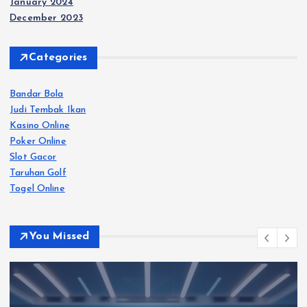
January 2024
December 2023
Categories
Bandar Bola
Judi Tembak Ikan
Kasino Online
Poker Online
Slot Gacor
Taruhan Golf
Togel Online
You Missed