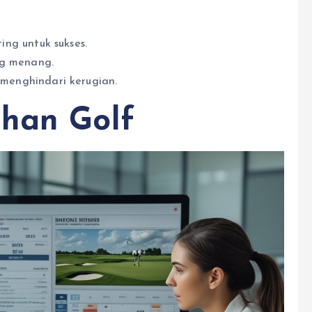
ng untuk sukses.
ng menang.
enghindari kerugian.
uhan Golf