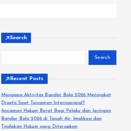
Search
Search
Recent Posts
Mengapa Aktivitas Bandar Bola 2026 Meningkat
Drastis Saat Turnamen Internasional?
Ancaman Hukum Berat Bagi Pelaku dan Jaringan
Bandar Bola 2026 di Tanah Air: Implikasi dan
Tindakan Hukum yang Diterapkan