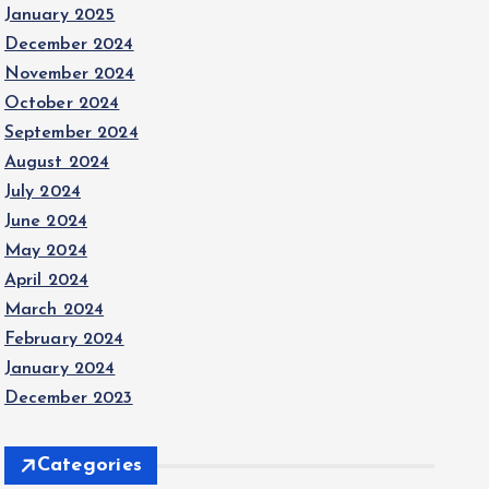
January 2025
December 2024
November 2024
October 2024
September 2024
August 2024
July 2024
June 2024
May 2024
April 2024
March 2024
February 2024
January 2024
December 2023
Categories