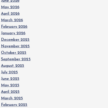
June 2026
May 2026
April 2026
March 2026
February 2026
January 2026
December 2025
November 2025
October 2025
September 2025
August 2025
July 2025
June 2025
May 2025
April 2025
March 2025
February 2025