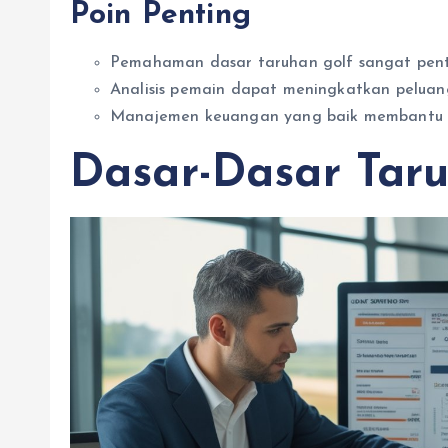
Poin Penting
Pemahaman dasar taruhan golf sangat penti
Analisis pemain dapat meningkatkan pelua
Manajemen keuangan yang baik membantu m
Dasar-Dasar Tar