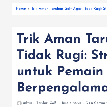
Home
Trik Aman Taruhan Golf Agar Tidak Rugi: S
Trik Aman Tar
Tidak Rugi: St
untuk Pemain
Berpengalam
admin
Taruhan Golf
June 5, 2026
0 Commen