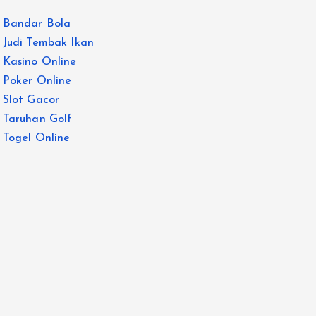
Bandar Bola
Judi Tembak Ikan
Kasino Online
Poker Online
Slot Gacor
Taruhan Golf
Togel Online