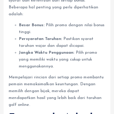
syarat dan ketentuan dari setiap bonus.
Beberapa hal penting yang perlu diperhatikan
adalah:
Besar Bonus:
Pilih promo dengan nilai bonus
tinggi.
Persyaratan Taruhan:
Pastikan syarat
taruhan wajar dan dapat dicapai.
Jangka Waktu Penggunaan:
Pilih promo
yang memiliki waktu yang cukup untuk
menggunakannya.
Mempelajari rincian dari setiap promo membantu
pemain memaksimalkan keuntungan. Dengan
memilih dengan bijak, mereka dapat
mendapatkan hasil yang lebih baik dari taruhan
golf online.