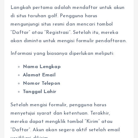
Langkah pertama adalah mendaftar untuk akun
di situs taruhan golf. Pengguna harus
mengunjungi situs resmi dan mencari tombol
“Daftar” atau “Registrasi”. Setelah itu, mereka
akan diminta untuk mengisi formulir pendaftaran.
Informasi yang biasanya diperlukan meliputi:
Nama Lengkap
Alamat Email
Nomor Telepon
Tanggal Lahir
Setelah mengisi formulir, pengguna harus
menyetujui syarat dan ketentuan. Terakhir,
mereka dapat mengklik tombol “Kirim” atau
“Daftar”. Akun akan segera aktif setelah email