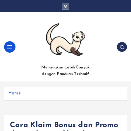
S
k
i
p
t
o
c
o
n
t
Menangkan Lebih Banyak
e
dengan Panduan Terbaik!
n
t
Home
Cara Klaim Bonus dan Promo