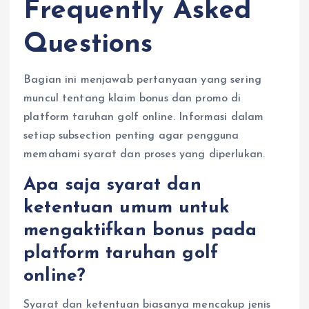
Frequently Asked
Questions
Bagian ini menjawab pertanyaan yang sering
muncul tentang klaim bonus dan promo di
platform taruhan golf online. Informasi dalam
setiap subsection penting agar pengguna
memahami syarat dan proses yang diperlukan.
Apa saja syarat dan
ketentuan umum untuk
mengaktifkan bonus pada
platform taruhan golf
online?
Syarat dan ketentuan biasanya mencakup jenis