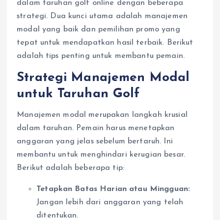
dalam taruhan golf online dengan beberapa
strategi. Dua kunci utama adalah manajemen
modal yang baik dan pemilihan promo yang
tepat untuk mendapatkan hasil terbaik. Berikut
adalah tips penting untuk membantu pemain.
Strategi Manajemen Modal
untuk Taruhan Golf
Manajemen modal merupakan langkah krusial
dalam taruhan. Pemain harus menetapkan
anggaran yang jelas sebelum bertaruh. Ini
membantu untuk menghindari kerugian besar.
Berikut adalah beberapa tip:
Tetapkan Batas Harian atau Mingguan:
Jangan lebih dari anggaran yang telah
ditentukan.