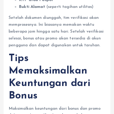
Bukti Alamat
(seperti tagihan utilitas)
Setelah dokumen diunggah, tim verifikasi akan
memprosesnya. Ini biasanya memakan waktu
beberapa jam hingga satu hari. Setelah verifikasi
selesai, bonus atau promo akan tersedia di akun
pengguna dan dapat digunakan untuk taruhan.
Tips
Memaksimalkan
Keuntungan dari
Bonus
Maksimalkan keuntungan dari bonus dan promo