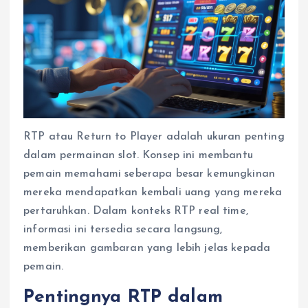
RTP atau Return to Player adalah ukuran penting
dalam permainan slot. Konsep ini membantu
pemain memahami seberapa besar kemungkinan
mereka mendapatkan kembali uang yang mereka
pertaruhkan. Dalam konteks RTP real time,
informasi ini tersedia secara langsung,
memberikan gambaran yang lebih jelas kepada
pemain.
Pentingnya RTP dalam