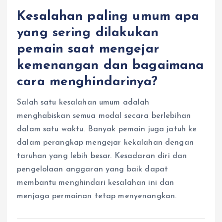
Kesalahan paling umum apa
yang sering dilakukan
pemain saat mengejar
kemenangan dan bagaimana
cara menghindarinya?
Salah satu kesalahan umum adalah
menghabiskan semua modal secara berlebihan
dalam satu waktu. Banyak pemain juga jatuh ke
dalam perangkap mengejar kekalahan dengan
taruhan yang lebih besar. Kesadaran diri dan
pengelolaan anggaran yang baik dapat
membantu menghindari kesalahan ini dan
menjaga permainan tetap menyenangkan.