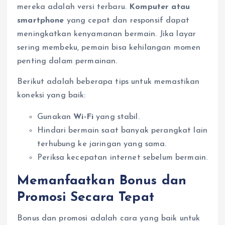
mereka adalah versi terbaru.
Komputer atau
smartphone
yang cepat dan responsif dapat
meningkatkan kenyamanan bermain. Jika layar
sering membeku, pemain bisa kehilangan momen
penting dalam permainan.
Berikut adalah beberapa tips untuk memastikan
koneksi yang baik:
Gunakan
Wi-Fi
yang stabil.
Hindari bermain saat banyak perangkat lain
terhubung ke jaringan yang sama.
Periksa kecepatan internet sebelum bermain.
Memanfaatkan Bonus dan
Promosi Secara Tepat
Bonus dan promosi adalah cara yang baik untuk