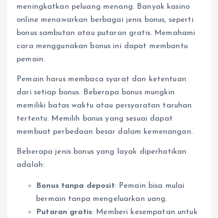
meningkatkan peluang menang. Banyak kasino
online menawarkan berbagai jenis bonus, seperti
bonus sambutan atau putaran gratis. Memahami
cara menggunakan bonus ini dapat membantu
pemain.
Pemain harus membaca syarat dan ketentuan
dari setiap bonus. Beberapa bonus mungkin
memiliki batas waktu atau persyaratan taruhan
tertentu. Memilih bonus yang sesuai dapat
membuat perbedaan besar dalam kemenangan.
Beberapa jenis bonus yang layak diperhatikan
adalah:
Bonus tanpa deposit
: Pemain bisa mulai
bermain tanpa mengeluarkan uang.
Putaran gratis
: Memberi kesempatan untuk