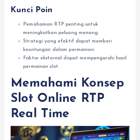
Kunci Poin
Pemahaman RTP penting untuk
meningkatkan peluang menang.
Strategi yang efektif dapat memberi
keuntungan dalam permainan.
Faktor eksternal dapat mempengaruhi hasil
permainan slot.
Memahami Konsep
Slot Online RTP
Real Time