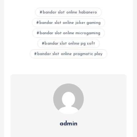
bandar slot online habanero
bandar slot online joker gaming
bandar slot online microgaming
bandar slot online pg soft
bandar slot online pragmatic play
admin