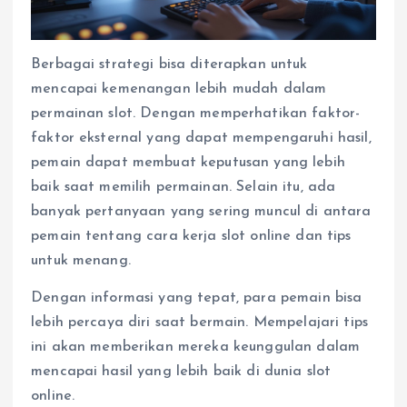
Berbagai strategi bisa diterapkan untuk
mencapai kemenangan lebih mudah dalam
permainan slot. Dengan memperhatikan faktor-
faktor eksternal yang dapat mempengaruhi hasil,
pemain dapat membuat keputusan yang lebih
baik saat memilih permainan. Selain itu, ada
banyak pertanyaan yang sering muncul di antara
pemain tentang cara kerja slot online dan tips
untuk menang.
Dengan informasi yang tepat, para pemain bisa
lebih percaya diri saat bermain. Mempelajari tips
ini akan memberikan mereka keunggulan dalam
mencapai hasil yang lebih baik di dunia slot
online.