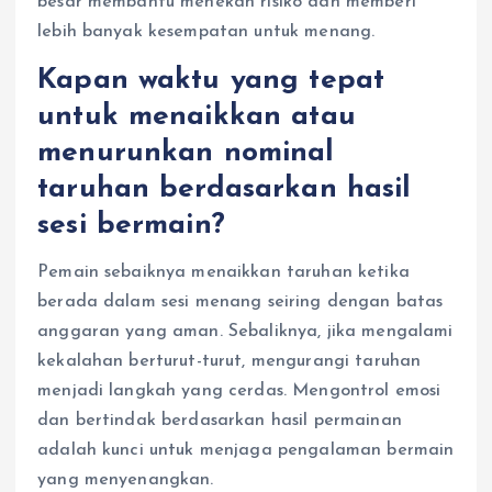
besar membantu menekan risiko dan memberi
lebih banyak kesempatan untuk menang.
Kapan waktu yang tepat
untuk menaikkan atau
menurunkan nominal
taruhan berdasarkan hasil
sesi bermain?
Pemain sebaiknya menaikkan taruhan ketika
berada dalam sesi menang seiring dengan batas
anggaran yang aman. Sebaliknya, jika mengalami
kekalahan berturut-turut, mengurangi taruhan
menjadi langkah yang cerdas. Mengontrol emosi
dan bertindak berdasarkan hasil permainan
adalah kunci untuk menjaga pengalaman bermain
yang menyenangkan.