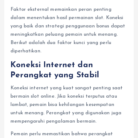
Faktor eksternal memainkan peran penting
dalam menentukan hasil permainan slot. Koneksi
yang baik dan strategi penggunaan bonus dapat
meningkatkan peluang pemain untuk menang.
Berikut adalah dua faktor kunci yang perlu
diperhatikan.
Koneksi Internet dan
Perangkat yang Stabil
Koneksi internet yang kuat sangat penting saat
bermain slot online. Jika koneksi terputus atau
lambat, pemain bisa kehilangan kesempatan
untuk menang. Perangkat yang digunakan juga
mempengaruhi pengalaman bermain.
Pemain perlu memastikan bahwa perangkat