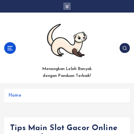
S
k
i
p
t
o
c
o
n
t
Menangkan Lebih Banyak
e
dengan Panduan Terbaik!
n
t
Home
Tips Main Slot Gacor Online