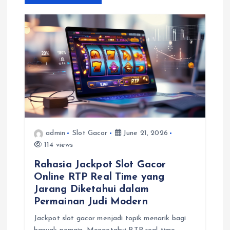
g
a
t
i
o
n
admin
Slot Gacor
June 21, 2026
114 views
Rahasia Jackpot Slot Gacor
Online RTP Real Time yang
Jarang Diketahui dalam
Permainan Judi Modern
Jackpot slot gacor menjadi topik menarik bagi