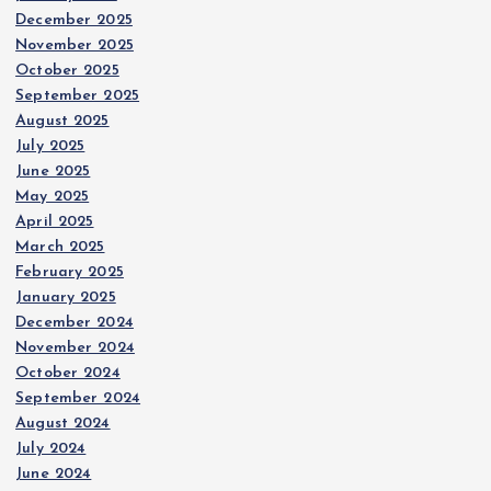
December 2025
November 2025
October 2025
September 2025
August 2025
July 2025
June 2025
May 2025
April 2025
March 2025
February 2025
January 2025
December 2024
November 2024
October 2024
September 2024
August 2024
July 2024
June 2024