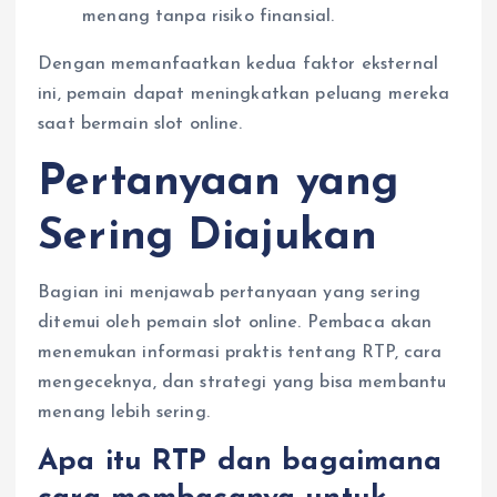
menang tanpa risiko finansial.
Dengan memanfaatkan kedua faktor eksternal
ini, pemain dapat meningkatkan peluang mereka
saat bermain slot online.
Pertanyaan yang
Sering Diajukan
Bagian ini menjawab pertanyaan yang sering
ditemui oleh pemain slot online. Pembaca akan
menemukan informasi praktis tentang RTP, cara
mengeceknya, dan strategi yang bisa membantu
menang lebih sering.
Apa itu RTP dan bagaimana