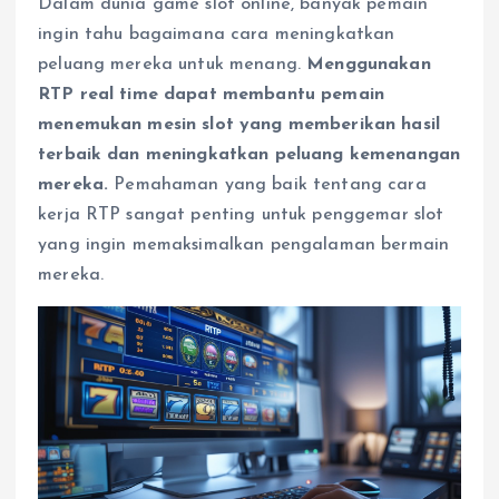
Dalam dunia game slot online, banyak pemain
ingin tahu bagaimana cara meningkatkan
peluang mereka untuk menang.
Menggunakan
RTP real time dapat membantu pemain
menemukan mesin slot yang memberikan hasil
terbaik dan meningkatkan peluang kemenangan
mereka.
Pemahaman yang baik tentang cara
kerja RTP sangat penting untuk penggemar slot
yang ingin memaksimalkan pengalaman bermain
mereka.