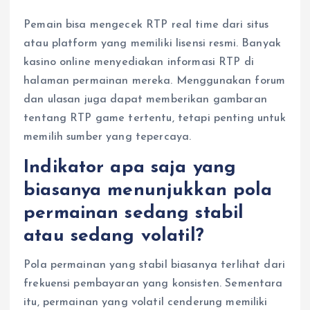
Pemain bisa mengecek RTP real time dari situs
atau platform yang memiliki lisensi resmi. Banyak
kasino online menyediakan informasi RTP di
halaman permainan mereka. Menggunakan forum
dan ulasan juga dapat memberikan gambaran
tentang RTP game tertentu, tetapi penting untuk
memilih sumber yang tepercaya.
Indikator apa saja yang
biasanya menunjukkan pola
permainan sedang stabil
atau sedang volatil?
Pola permainan yang stabil biasanya terlihat dari
frekuensi pembayaran yang konsisten. Sementara
itu, permainan yang volatil cenderung memiliki