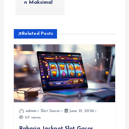
n Maksimal
v
i
Related Posts
g
a
t
i
o
n
admin
Slot Gacor
June 21, 2026
117 views
Rahasia Jackpot Slot Gacor