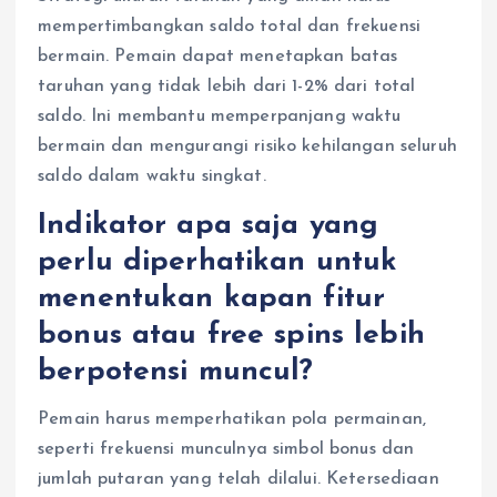
mempertimbangkan saldo total dan frekuensi
bermain. Pemain dapat menetapkan batas
taruhan yang tidak lebih dari 1-2% dari total
saldo. Ini membantu memperpanjang waktu
bermain dan mengurangi risiko kehilangan seluruh
saldo dalam waktu singkat.
Indikator apa saja yang
perlu diperhatikan untuk
menentukan kapan fitur
bonus atau free spins lebih
berpotensi muncul?
Pemain harus memperhatikan pola permainan,
seperti frekuensi munculnya simbol bonus dan
jumlah putaran yang telah dilalui. Ketersediaan