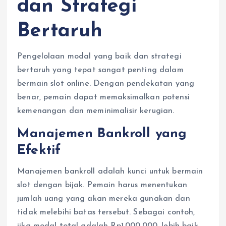
dan Strategi
Bertaruh
Pengelolaan modal yang baik dan strategi
bertaruh yang tepat sangat penting dalam
bermain slot online. Dengan pendekatan yang
benar, pemain dapat memaksimalkan potensi
kemenangan dan meminimalisir kerugian.
Manajemen Bankroll yang
Efektif
Manajemen bankroll adalah kunci untuk bermain
slot dengan bijak. Pemain harus menentukan
jumlah uang yang akan mereka gunakan dan
tidak melebihi batas tersebut. Sebagai contoh,
jika modal total adalah Rp1.000.000, lebih baik