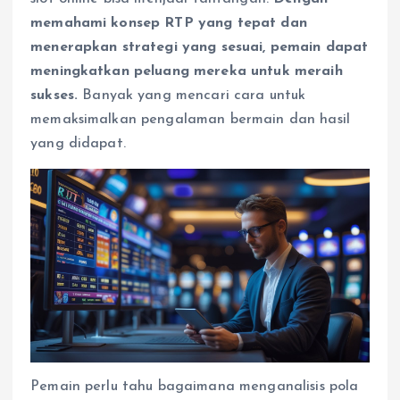
memahami konsep RTP yang tepat dan
menerapkan strategi yang sesuai, pemain dapat
meningkatkan peluang mereka untuk meraih
sukses.
Banyak yang mencari cara untuk
memaksimalkan pengalaman bermain dan hasil
yang didapat.
Pemain perlu tahu bagaimana menganalisis pola