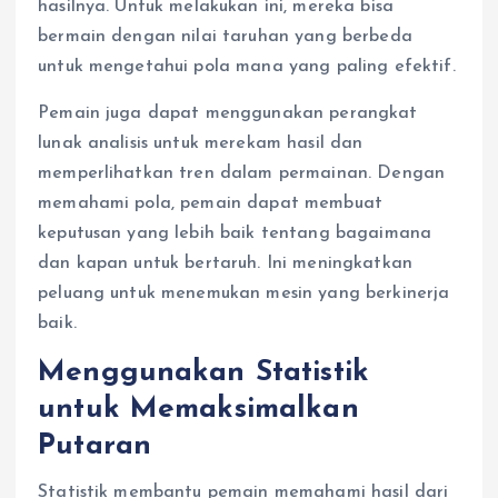
hasilnya. Untuk melakukan ini, mereka bisa
bermain dengan nilai taruhan yang berbeda
untuk mengetahui pola mana yang paling efektif.
Pemain juga dapat menggunakan perangkat
lunak analisis untuk merekam hasil dan
memperlihatkan tren dalam permainan. Dengan
memahami pola, pemain dapat membuat
keputusan yang lebih baik tentang bagaimana
dan kapan untuk bertaruh. Ini meningkatkan
peluang untuk menemukan mesin yang berkinerja
baik.
Menggunakan Statistik
untuk Memaksimalkan
Putaran
Statistik membantu pemain memahami hasil dari