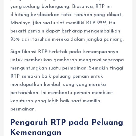
yang sedang berlangsung. Biasanya, RTP ini
dihitung berdasarkan total taruhan yang dibuat.
Misalnya, jika suatu slot memiliki RTP 95%, itu
berarti pemain dapat berharap mengembalikan
95% dari taruhan mereka dalam jangka panjang.
Signifikansi RTP terletak pada kemampuannya
untuk memberikan gambaran mengenai seberapa
menguntungkan suatu permainan. Semakin tinggi
RTP, semakin baik peluang pemain untuk
mendapatkan kembali uang yang mereka
pertaruhkan. Ini membantu pemain membuat
keputusan yang lebih baik saat memilih
permainan.
Pengaruh RTP pada Peluang
Kemenangan