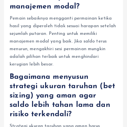
manajemen modal?
Pemain sebaiknya mengganti permainan ketika
hasil yang diperoleh tidak sesuai harapan setelah
sejumlah putaran. Penting untuk memiliki
manajemen modal yang baik. Jika saldo terus
menurun, mengakhiri sesi permainan mungkin
adalah pilihan terbaik untuk menghindari
kerugian lebih besar.
Bagaimana menyusun
strategi ukuran taruhan (bet
sizing) yang aman agar
saldo lebih tahan lama dan
risiko terkendali?
Strategi ukuran taruhan yang aman harus