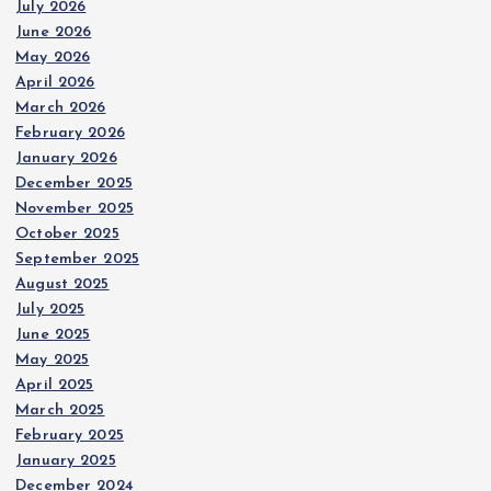
July 2026
June 2026
May 2026
April 2026
March 2026
February 2026
January 2026
December 2025
November 2025
October 2025
September 2025
August 2025
July 2025
June 2025
May 2025
April 2025
March 2025
February 2025
January 2025
December 2024