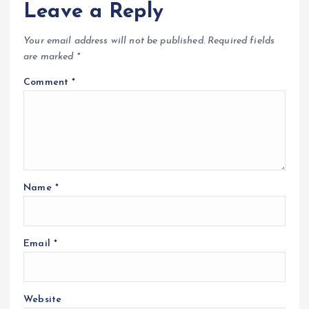
Leave a Reply
Your email address will not be published.
Required fields
are marked
*
Comment
*
Name
*
Email
*
Website