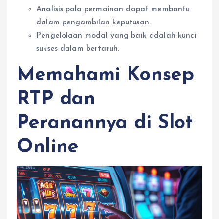
Analisis pola permainan dapat membantu
dalam pengambilan keputusan.
Pengelolaan modal yang baik adalah kunci
sukses dalam bertaruh.
Memahami Konsep
RTP dan
Peranannya di Slot
Online