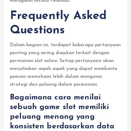
merugikan secara finansial.
Frequently Asked
Questions
Dalam bagian ini, terdapat beberapa pertanyaan
penting yang sering diajukan terkait dengan
permainan slot online. Setiap pertanyaan akan
menjelaskan aspek-aspek yang dapat membantu
pemain memahami lebih dalam mengenai
strategi dan peluang dalam permainan.
Bagaimana cara menilai
sebuah game slot memiliki
peluang menang yang
konsisten berdasarkan data