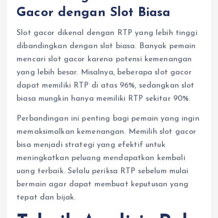
Gacor dengan Slot Biasa
Slot gacor dikenal dengan RTP yang lebih tinggi
dibandingkan dengan slot biasa. Banyak pemain
mencari slot gacor karena potensi kemenangan
yang lebih besar. Misalnya, beberapa slot gacor
dapat memiliki RTP di atas 96%, sedangkan slot
biasa mungkin hanya memiliki RTP sekitar 90%.
Perbandingan ini penting bagi pemain yang ingin
memaksimalkan kemenangan. Memilih slot gacor
bisa menjadi strategi yang efektif untuk
meningkatkan peluang mendapatkan kembali
uang terbaik. Selalu periksa RTP sebelum mulai
bermain agar dapat membuat keputusan yang
tepat dan bijak.