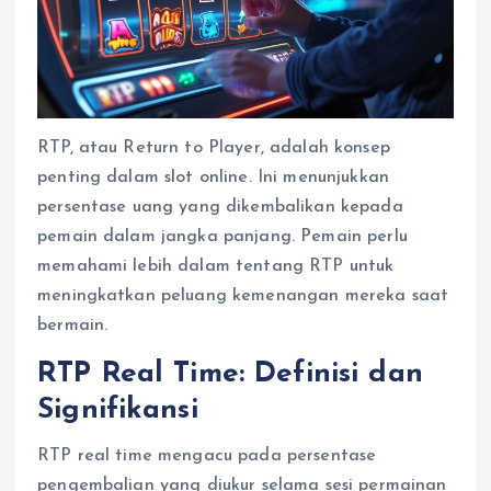
RTP, atau Return to Player, adalah konsep
penting dalam slot online. Ini menunjukkan
persentase uang yang dikembalikan kepada
pemain dalam jangka panjang. Pemain perlu
memahami lebih dalam tentang RTP untuk
meningkatkan peluang kemenangan mereka saat
bermain.
RTP Real Time: Definisi dan
Signifikansi
RTP real time mengacu pada persentase
pengembalian yang diukur selama sesi permainan