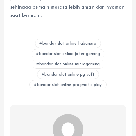
sehingga pemain merasa lebih aman dan nyaman
saat bermain.
bandar slot online habanero
bandar slot online joker gaming
bandar slot online microgaming
bandar slot online pg soft
bandar slot online pragmatic play