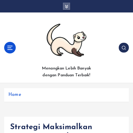
S
k
i
p
t
o
c
o
n
t
Menangkan Lebih Banyak
e
dengan Panduan Terbaik!
n
t
Home
Strategi Maksimalkan