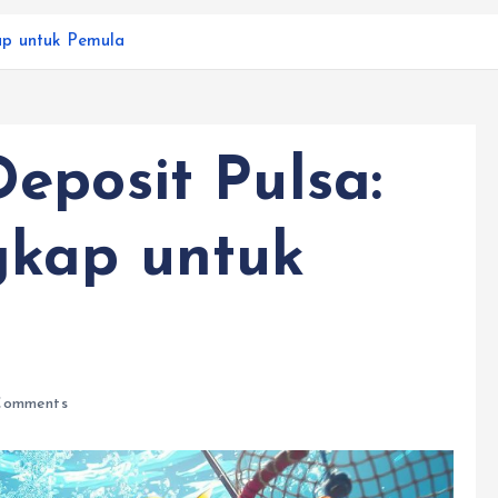
ap untuk Pemula
eposit Pulsa:
kap untuk
Comments