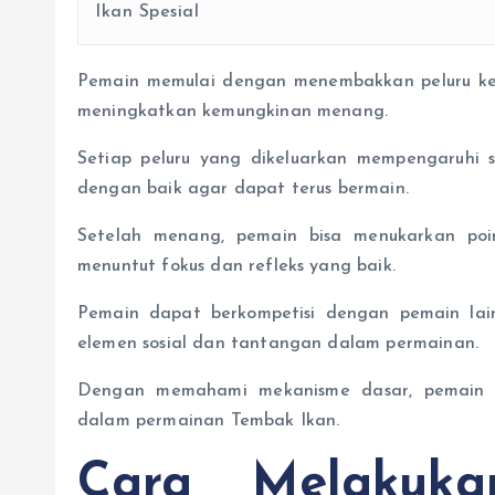
Ikan Spesial
Pemain memulai dengan menembakkan peluru ke 
meningkatkan kemungkinan menang.
Setiap peluru yang dikeluarkan mempengaruhi 
dengan baik agar dapat terus bermain.
Setelah menang, pemain bisa menukarkan poi
menuntut fokus dan refleks yang baik.
Pemain dapat berkompetisi dengan pemain lai
elemen sosial dan tantangan dalam permainan.
Dengan memahami mekanisme dasar, pemain 
dalam permainan Tembak Ikan.
Cara Melakuka