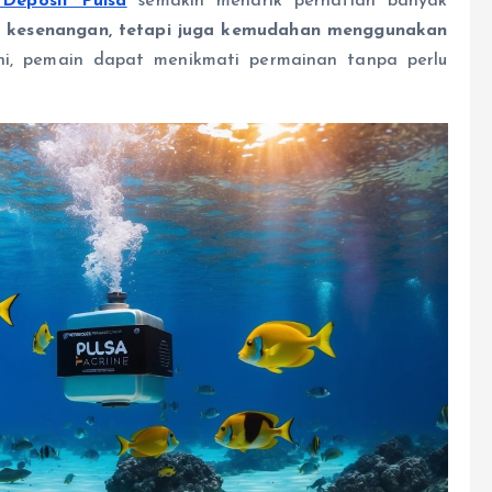
Deposit Pulsa
semakin menarik perhatian banyak
n kesenangan, tetapi juga kemudahan menggunakan
ni, pemain dapat menikmati permainan tanpa perlu