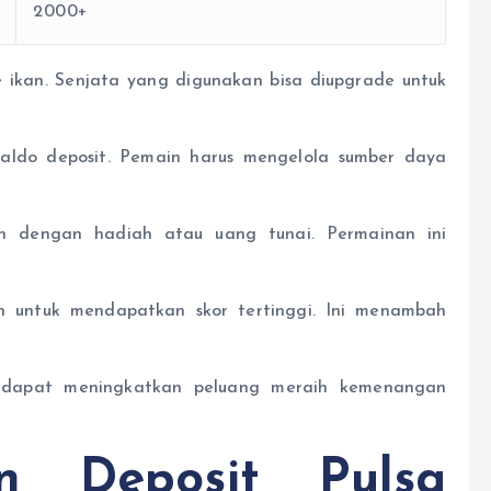
2000+
ikan. Senjata yang digunakan bisa diupgrade untuk
saldo deposit. Pemain harus mengelola sumber daya
n dengan hadiah atau uang tunai. Permainan ini
n untuk mendapatkan skor tertinggi. Ini menambah
dapat meningkatkan peluang meraih kemenangan
n Deposit Pulsa