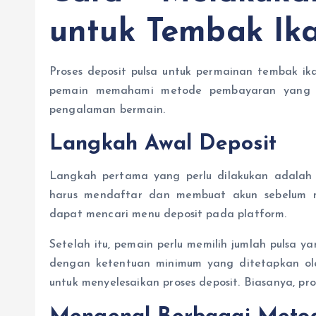
untuk Tembak Ik
Proses deposit pulsa untuk permainan tembak i
pemain memahami metode pembayaran yang t
pengalaman bermain.
Langkah Awal Deposit
Langkah pertama yang perlu dilakukan adalah 
harus mendaftar dan membuat akun sebelum me
dapat mencari menu deposit pada platform.
Setelah itu, pemain perlu memilih jumlah pulsa ya
dengan ketentuan minimum yang ditetapkan oleh s
untuk menyelesaikan proses deposit. Biasanya, pr