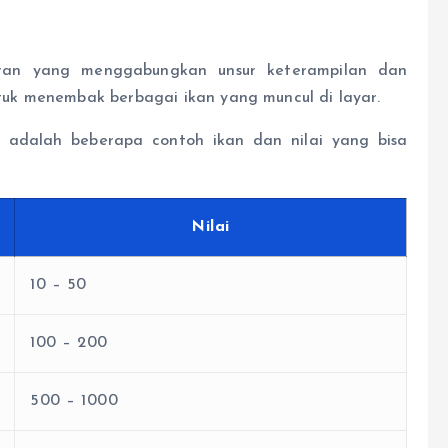
uran yang menggabungkan unsur keterampilan dan
uk menembak berbagai ikan yang muncul di layar.
kut adalah beberapa contoh ikan dan nilai yang bisa
Nilai
10 – 50
100 – 200
500 – 1000