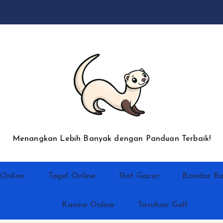
Menangkan Lebih Banyak dengan Panduan Terbaik!
 Online
Togel Online
Slot Gacor
Bandar Bo
Kasino Online
Taruhan Golf