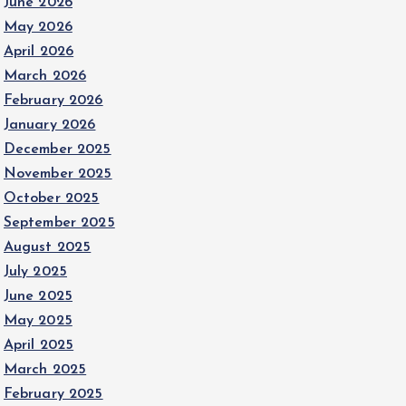
June 2026
May 2026
April 2026
March 2026
February 2026
January 2026
December 2025
November 2025
October 2025
September 2025
August 2025
July 2025
June 2025
May 2025
April 2025
March 2025
February 2025