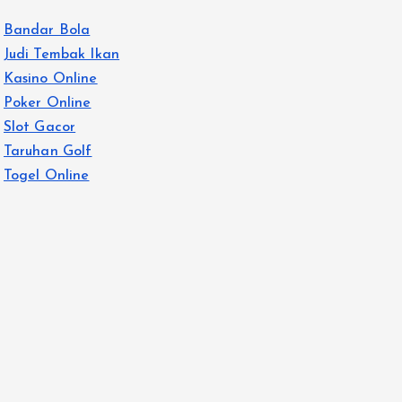
Bandar Bola
Judi Tembak Ikan
Kasino Online
Poker Online
Slot Gacor
Taruhan Golf
Togel Online