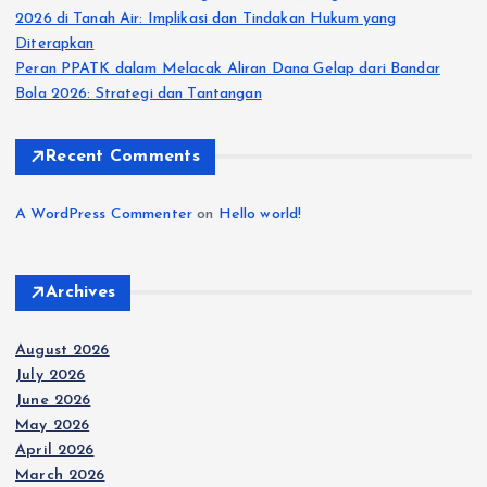
2026 di Tanah Air: Implikasi dan Tindakan Hukum yang
i
Diterapkan
Peran PPATK dalam Melacak Aliran Dana Gelap dari Bandar
n
Bola 2026: Strategi dan Tantangan
a
Recent Comments
t
A WordPress Commenter
on
Hello world!
i
Archives
o
August 2026
n
July 2026
June 2026
May 2026
April 2026
March 2026