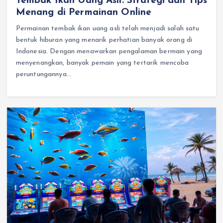
Tembak Ikan Uang Asli: Strategi dan Tips
Menang di Permainan Online
Permainan tembak ikan uang asli telah menjadi salah satu
bentuk hiburan yang menarik perhatian banyak orang di
Indonesia. Dengan menawarkan pengalaman bermain yang
menyenangkan, banyak pemain yang tertarik mencoba
peruntungannya…