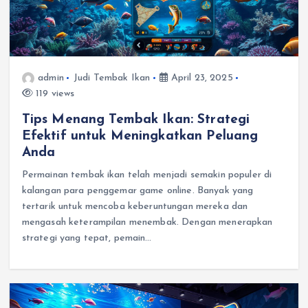
admin
Judi Tembak Ikan
April 23, 2025
119 views
Tips Menang Tembak Ikan: Strategi
Efektif untuk Meningkatkan Peluang
Anda
Permainan tembak ikan telah menjadi semakin populer di
kalangan para penggemar game online. Banyak yang
tertarik untuk mencoba keberuntungan mereka dan
mengasah keterampilan menembak. Dengan menerapkan
strategi yang tepat, pemain…