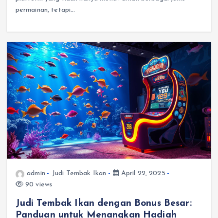
permainan, tetapi…
admin
Judi Tembak Ikan
April 22, 2025
90 views
Judi Tembak Ikan dengan Bonus Besar:
Panduan untuk Menangkan Hadiah