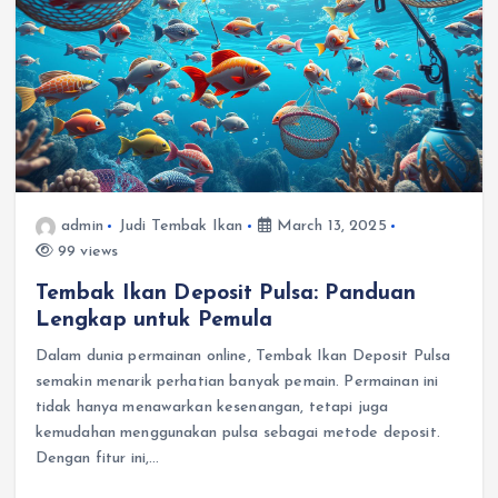
admin
Judi Tembak Ikan
March 13, 2025
99 views
Tembak Ikan Deposit Pulsa: Panduan
Lengkap untuk Pemula
Dalam dunia permainan online, Tembak Ikan Deposit Pulsa
semakin menarik perhatian banyak pemain. Permainan ini
tidak hanya menawarkan kesenangan, tetapi juga
kemudahan menggunakan pulsa sebagai metode deposit.
Dengan fitur ini,…