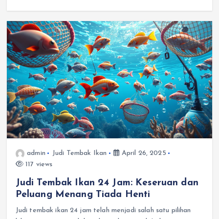
admin
Judi Tembak Ikan
April 26, 2025
117 views
Judi Tembak Ikan 24 Jam: Keseruan dan
Peluang Menang Tiada Henti
Judi tembak ikan 24 jam telah menjadi salah satu pilihan