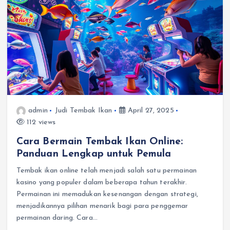
admin
Judi Tembak Ikan
April 27, 2025
112 views
Cara Bermain Tembak Ikan Online:
Panduan Lengkap untuk Pemula
Tembak ikan online telah menjadi salah satu permainan
kasino yang populer dalam beberapa tahun terakhir.
Permainan ini memadukan kesenangan dengan strategi,
menjadikannya pilihan menarik bagi para penggemar
permainan daring. Cara…