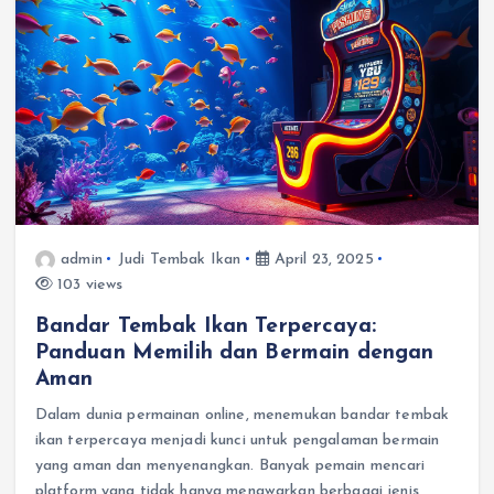
admin
Judi Tembak Ikan
April 23, 2025
103 views
Bandar Tembak Ikan Terpercaya:
Panduan Memilih dan Bermain dengan
Aman
Dalam dunia permainan online, menemukan bandar tembak
ikan terpercaya menjadi kunci untuk pengalaman bermain
yang aman dan menyenangkan. Banyak pemain mencari
platform yang tidak hanya menawarkan berbagai jenis