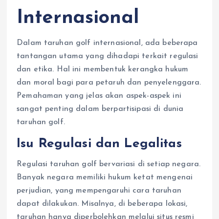
Internasional
Dalam taruhan golf internasional, ada beberapa
tantangan utama yang dihadapi terkait regulasi
dan etika. Hal ini membentuk kerangka hukum
dan moral bagi para petaruh dan penyelenggara.
Pemahaman yang jelas akan aspek-aspek ini
sangat penting dalam berpartisipasi di dunia
taruhan golf.
Isu Regulasi dan Legalitas
Regulasi taruhan golf bervariasi di setiap negara.
Banyak negara memiliki hukum ketat mengenai
perjudian, yang mempengaruhi cara taruhan
dapat dilakukan. Misalnya, di beberapa lokasi,
taruhan hanya diperbolehkan melalui situs resmi