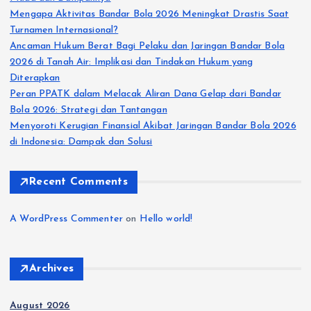
Mengapa Aktivitas Bandar Bola 2026 Meningkat Drastis Saat
Turnamen Internasional?
Ancaman Hukum Berat Bagi Pelaku dan Jaringan Bandar Bola
2026 di Tanah Air: Implikasi dan Tindakan Hukum yang
Diterapkan
Peran PPATK dalam Melacak Aliran Dana Gelap dari Bandar
Bola 2026: Strategi dan Tantangan
Menyoroti Kerugian Finansial Akibat Jaringan Bandar Bola 2026
di Indonesia: Dampak dan Solusi
Recent Comments
A WordPress Commenter
on
Hello world!
Archives
August 2026