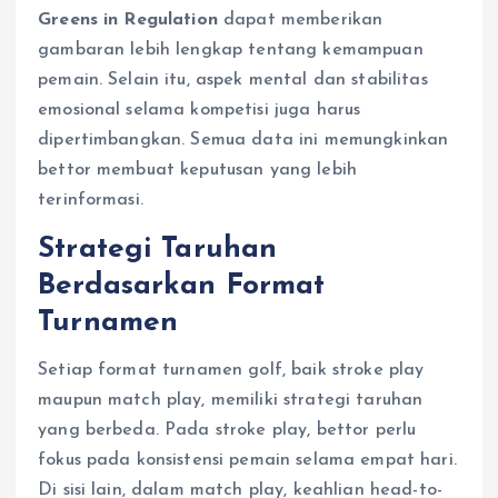
Greens in Regulation
dapat memberikan
gambaran lebih lengkap tentang kemampuan
pemain. Selain itu, aspek mental dan stabilitas
emosional selama kompetisi juga harus
dipertimbangkan. Semua data ini memungkinkan
bettor membuat keputusan yang lebih
terinformasi.
Strategi Taruhan
Berdasarkan Format
Turnamen
Setiap format turnamen golf, baik stroke play
maupun match play, memiliki strategi taruhan
yang berbeda. Pada stroke play, bettor perlu
fokus pada konsistensi pemain selama empat hari.
Di sisi lain, dalam match play, keahlian head-to-