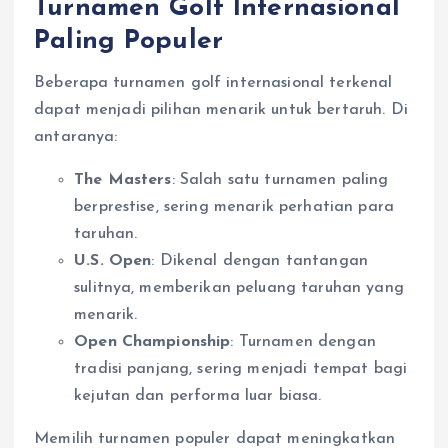
Turnamen Golf Internasional
Paling Populer
Beberapa turnamen golf internasional terkenal
dapat menjadi pilihan menarik untuk bertaruh. Di
antaranya:
The Masters
: Salah satu turnamen paling
berprestise, sering menarik perhatian para
taruhan.
U.S. Open
: Dikenal dengan tantangan
sulitnya, memberikan peluang taruhan yang
menarik.
Open Championship
: Turnamen dengan
tradisi panjang, sering menjadi tempat bagi
kejutan dan performa luar biasa.
Memilih turnamen populer dapat meningkatkan