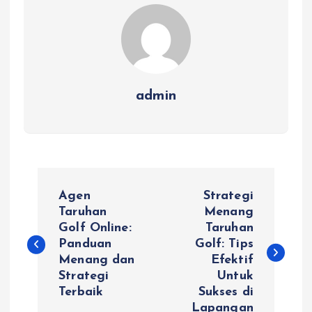
admin
P
Agen
Strategi
o
Taruhan
Menang
Golf Online:
Taruhan
Panduan
Golf: Tips
s
Menang dan
Efektif
Strategi
Untuk
t
Terbaik
Sukses di
Lapangan