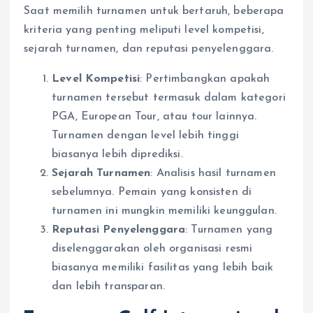
Saat memilih turnamen untuk bertaruh, beberapa
kriteria yang penting meliputi level kompetisi,
sejarah turnamen, dan reputasi penyelenggara.
Level Kompetisi
: Pertimbangkan apakah
turnamen tersebut termasuk dalam kategori
PGA, European Tour, atau tour lainnya.
Turnamen dengan level lebih tinggi
biasanya lebih diprediksi.
Sejarah Turnamen
: Analisis hasil turnamen
sebelumnya. Pemain yang konsisten di
turnamen ini mungkin memiliki keunggulan.
Reputasi Penyelenggara
: Turnamen yang
diselenggarakan oleh organisasi resmi
biasanya memiliki fasilitas yang lebih baik
dan lebih transparan.