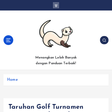
S
k
i
p
t
o
c
o
n
t
Menangkan Lebih Banyak
e
dengan Panduan Terbaik!
n
t
Home
Taruhan Golf Turnamen