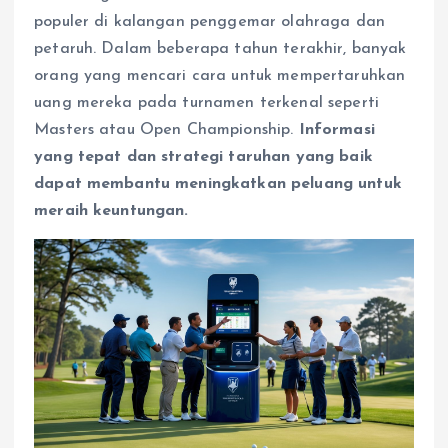
populer di kalangan penggemar olahraga dan
petaruh. Dalam beberapa tahun terakhir, banyak
orang yang mencari cara untuk mempertaruhkan
uang mereka pada turnamen terkenal seperti
Masters atau Open Championship.
Informasi
yang tepat dan strategi taruhan yang baik
dapat membantu meningkatkan peluang untuk
meraih keuntungan.