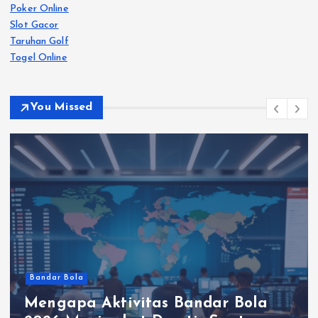
Poker Online
Slot Gacor
Taruhan Golf
Togel Online
You Missed
Bandar Bola
Ancaman Hukum Berat Bagi
Pelaku dan Jaringan Bandar Bola