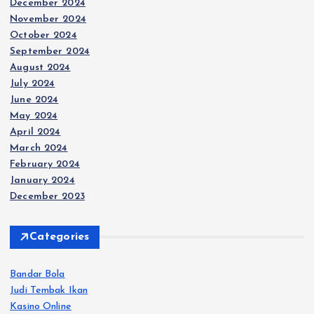
December 2024
November 2024
October 2024
September 2024
August 2024
July 2024
June 2024
May 2024
April 2024
March 2024
February 2024
January 2024
December 2023
Categories
Bandar Bola
Judi Tembak Ikan
Kasino Online