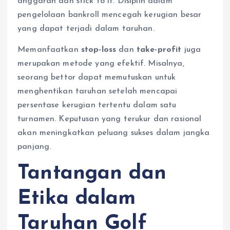
anggaran dan stick to it. Disiplin dalam
pengelolaan bankroll mencegah kerugian besar
yang dapat terjadi dalam taruhan.
Memanfaatkan
stop-loss
dan
take-profit
juga
merupakan metode yang efektif. Misalnya,
seorang bettor dapat memutuskan untuk
menghentikan taruhan setelah mencapai
persentase kerugian tertentu dalam satu
turnamen. Keputusan yang terukur dan rasional
akan meningkatkan peluang sukses dalam jangka
panjang.
Tantangan dan
Etika dalam
Taruhan Golf