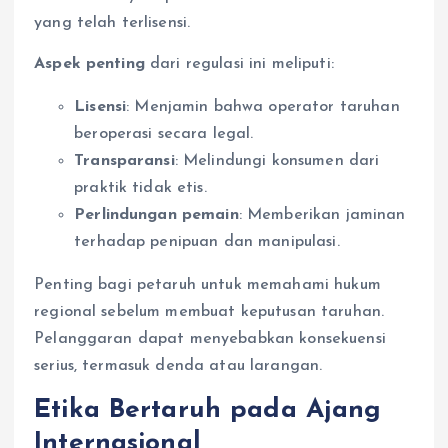
yang telah terlisensi.
Aspek penting
dari regulasi ini meliputi:
Lisensi
: Menjamin bahwa operator taruhan
beroperasi secara legal.
Transparansi
: Melindungi konsumen dari
praktik tidak etis.
Perlindungan pemain
: Memberikan jaminan
terhadap penipuan dan manipulasi.
Penting bagi petaruh untuk memahami hukum
regional sebelum membuat keputusan taruhan.
Pelanggaran dapat menyebabkan konsekuensi
serius, termasuk denda atau larangan.
Etika Bertaruh pada Ajang
Internasional