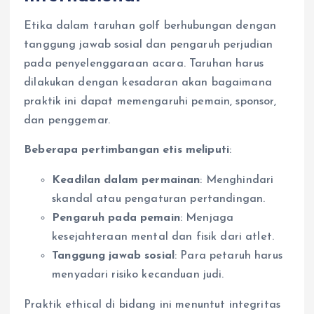
Etika dalam taruhan golf berhubungan dengan
tanggung jawab sosial dan pengaruh perjudian
pada penyelenggaraan acara. Taruhan harus
dilakukan dengan kesadaran akan bagaimana
praktik ini dapat memengaruhi pemain, sponsor,
dan penggemar.
Beberapa pertimbangan etis meliputi
:
Keadilan dalam permainan
: Menghindari
skandal atau pengaturan pertandingan.
Pengaruh pada pemain
: Menjaga
kesejahteraan mental dan fisik dari atlet.
Tanggung jawab sosial
: Para petaruh harus
menyadari risiko kecanduan judi.
Praktik ethical di bidang ini menuntut integritas