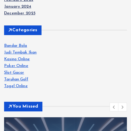
January 2024
December 2023
Categories
Bandar Bola
Judi Tembak Ikan
Kasino Online
Poker Online
Slot Gacor
Taruhan Golf
Togel Online
You Missed