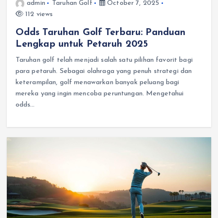
admin
Taruhan Golf
October 7, 2025
112 views
Odds Taruhan Golf Terbaru: Panduan
Lengkap untuk Petaruh 2025
Taruhan golf telah menjadi salah satu pilihan favorit bagi
para petaruh. Sebagai olahraga yang penuh strategi dan
keterampilan, golf menawarkan banyak peluang bagi
mereka yang ingin mencoba peruntungan. Mengetahui
odds…