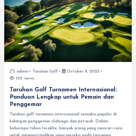
admin
Taruhan Golf
October 9, 2025
105 views
Taruhan Golf Turnamen Internasional:
Panduan Lengkap untuk Pemain dan
Penggemar
Taruhan golf turnamen internasional semakin populer di
kalangan penggemar olahraga dan petaruh. Dalam
beberapa tahun terakhir, banyak orang yang mencari cara
untuk mempertaruhkan uang mereka pada turnamen