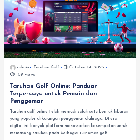
admin
Taruhan Golf
October 14, 2025
109 views
Taruhan Golf Online: Panduan
Terpercaya untuk Pemain dan
Penggemar
Taruhan golf online telah menjadi salah satu bentuk hiburan
yang populer di kalangan penggemar olahraga. Di era
digital ini, banyak platform menawarkan kesempatan untuk
memasang taruhan pada berbagai turnamen golf…