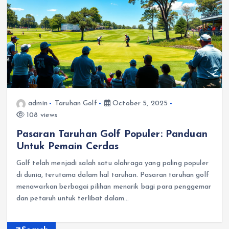
admin
Taruhan Golf
October 5, 2025
108 views
Pasaran Taruhan Golf Populer: Panduan
Untuk Pemain Cerdas
Golf telah menjadi salah satu olahraga yang paling populer
di dunia, terutama dalam hal taruhan. Pasaran taruhan golf
menawarkan berbagai pilihan menarik bagi para penggemar
dan petaruh untuk terlibat dalam…