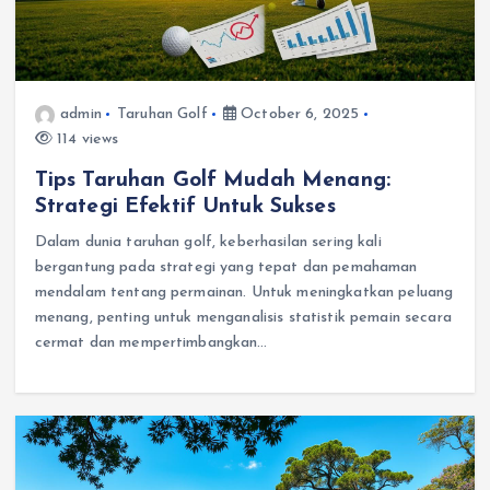
admin
Taruhan Golf
October 6, 2025
114 views
Tips Taruhan Golf Mudah Menang:
Strategi Efektif Untuk Sukses
Dalam dunia taruhan golf, keberhasilan sering kali
bergantung pada strategi yang tepat dan pemahaman
mendalam tentang permainan. Untuk meningkatkan peluang
menang, penting untuk menganalisis statistik pemain secara
cermat dan mempertimbangkan…