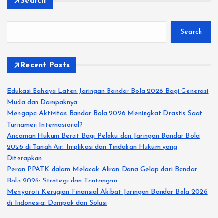
Search
Search
Recent Posts
Edukasi Bahaya Laten Jaringan Bandar Bola 2026 Bagi Generasi
Muda dan Dampaknya
Mengapa Aktivitas Bandar Bola 2026 Meningkat Drastis Saat
Turnamen Internasional?
Ancaman Hukum Berat Bagi Pelaku dan Jaringan Bandar Bola
2026 di Tanah Air: Implikasi dan Tindakan Hukum yang
Diterapkan
Peran PPATK dalam Melacak Aliran Dana Gelap dari Bandar
Bola 2026: Strategi dan Tantangan
Menyoroti Kerugian Finansial Akibat Jaringan Bandar Bola 2026
di Indonesia: Dampak dan Solusi