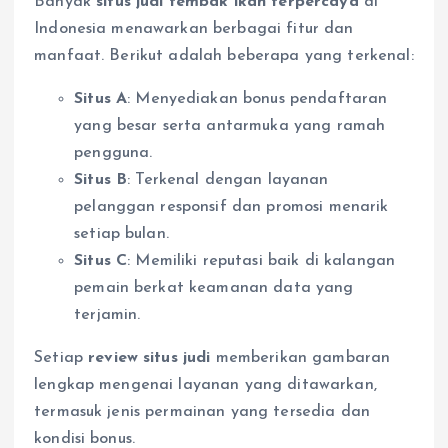
Banyak
situs judi tembak ikan terpercaya
di
Indonesia menawarkan berbagai fitur dan
manfaat. Berikut adalah beberapa yang terkenal:
Situs A
: Menyediakan bonus pendaftaran
yang besar serta antarmuka yang ramah
pengguna.
Situs B
: Terkenal dengan layanan
pelanggan responsif dan promosi menarik
setiap bulan.
Situs C
: Memiliki reputasi baik di kalangan
pemain berkat keamanan data yang
terjamin.
Setiap
review situs judi
memberikan gambaran
lengkap mengenai layanan yang ditawarkan,
termasuk jenis permainan yang tersedia dan
kondisi bonus.