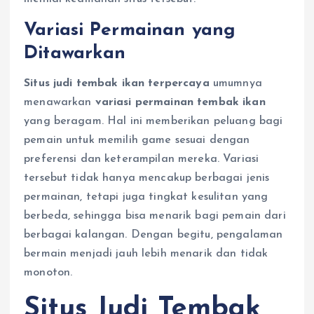
Variasi Permainan yang
Ditawarkan
Situs judi tembak ikan terpercaya
umumnya
menawarkan
variasi permainan tembak ikan
yang beragam. Hal ini memberikan peluang bagi
pemain untuk memilih game sesuai dengan
preferensi dan keterampilan mereka. Variasi
tersebut tidak hanya mencakup berbagai jenis
permainan, tetapi juga tingkat kesulitan yang
berbeda, sehingga bisa menarik bagi pemain dari
berbagai kalangan. Dengan begitu, pengalaman
bermain menjadi jauh lebih menarik dan tidak
monoton.
Situs Judi Tembak