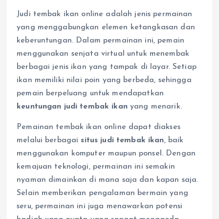
Judi tembak ikan online adalah jenis permainan
yang menggabungkan elemen ketangkasan dan
keberuntungan. Dalam permainan ini, pemain
menggunakan senjata virtual untuk menembak
berbagai jenis ikan yang tampak di layar. Setiap
ikan memiliki nilai poin yang berbeda, sehingga
pemain berpeluang untuk mendapatkan
keuntungan judi tembak ikan
yang menarik.
Pemainan tembak ikan online dapat diakses
melalui berbagai
situs judi tembak ikan
, baik
menggunakan komputer maupun ponsel. Dengan
kemajuan teknologi, permainan ini semakin
nyaman dimainkan di mana saja dan kapan saja.
Selain memberikan pengalaman bermain yang
seru, permainan ini juga menawarkan potensi