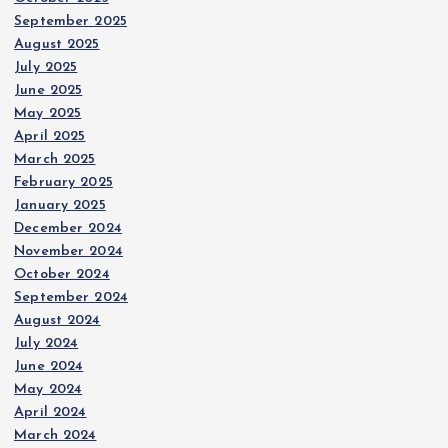
September 2025
August 2025
July 2025
June 2025
May 2025
April 2025
March 2025
February 2025
January 2025
December 2024
November 2024
October 2024
September 2024
August 2024
July 2024
June 2024
May 2024
April 2024
March 2024