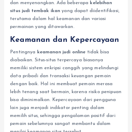
dan menyenangkan. Ada beberapa
kelebihan
situs judi tembak ikan
yang dapat diidentifikasi,
terutama dalam hal keamanan dan variasi
permainan yang ditawarkan.
Keamanan dan Kepercayaan
Pentingnya
keamanan judi online
tidak bisa
diabaikan. Situs-situs terpercaya biasanya
memiliki sistem enkripsi canggih yang melindungi
data pribadi dan transaksi keuangan pemain
dengan baik. Hal ini membuat pemain merasa
lebih tenang saat bermain, karena risiko penipuan
bisa diminimalkan. Kepercayaan dari pengguna
lain juga menjadi indikator penting dalam
memilih situs, sehingga pengalaman positif dari
pemain sebelumnya sangat membantu dalam
menilai keamanan situs tersebut.