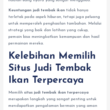
hadiah uang nyata yang sangat menggoda.
Keuntungan judi tembak ikan
tidak hanya
terletak pada aspek hiburan, tetapi juga peluang
untuk memperoleh penghasilan tambahan. Melalui
strategi yang baik dan latihan yang cukup,
pemain bisa meningkatkan kemampuan dan hasil
permainan mereka.
Kelebihan Memilih
Situs Judi Tembak
Ikan Terpercaya
Memilih
situs judi tembak ikan terpercaya
merupakan langkah yang sangat penting untuk
mendapatkan pengalaman bermain yang aman