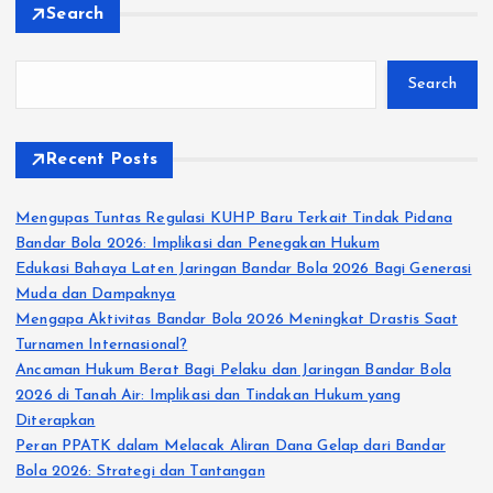
Search
Search
Recent Posts
Mengupas Tuntas Regulasi KUHP Baru Terkait Tindak Pidana
Bandar Bola 2026: Implikasi dan Penegakan Hukum
Edukasi Bahaya Laten Jaringan Bandar Bola 2026 Bagi Generasi
Muda dan Dampaknya
Mengapa Aktivitas Bandar Bola 2026 Meningkat Drastis Saat
Turnamen Internasional?
Ancaman Hukum Berat Bagi Pelaku dan Jaringan Bandar Bola
2026 di Tanah Air: Implikasi dan Tindakan Hukum yang
Diterapkan
Peran PPATK dalam Melacak Aliran Dana Gelap dari Bandar
Bola 2026: Strategi dan Tantangan