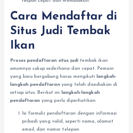
respon cepat dan memuaskan.
Cara Mendaftar di
Situs Judi Tembak
Ikan
Proses pendaftaran situs judi
tembak ikan
umumnya cukup sederhana dan cepat. Pemain
yang baru bergabung harus mengikuti
langkah-
langkah pendaftaran
yang telah disediakan di
setiap situs. Berikut ini
langkah-langkah
pendaftaran
yang perlu diperhatikan:
Isi formulir pendaftaran dengan informasi
pribadi yang valid, seperti nama, alamat
email, dan nomor telepon.