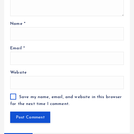
Name
*
Email
*
Website
Save my name, email, and website in this browser
for the next time I comment.