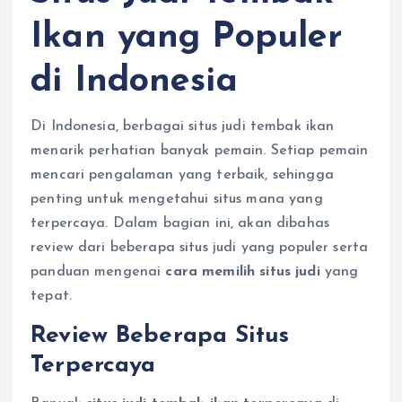
Ikan yang Populer
di Indonesia
Di Indonesia, berbagai situs judi tembak ikan
menarik perhatian banyak pemain. Setiap pemain
mencari pengalaman yang terbaik, sehingga
penting untuk mengetahui situs mana yang
terpercaya. Dalam bagian ini, akan dibahas
review dari beberapa situs judi yang populer serta
panduan mengenai
cara memilih situs judi
yang
tepat.
Review Beberapa Situs
Terpercaya