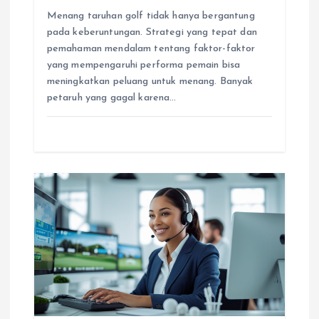
Menang taruhan golf tidak hanya bergantung
pada keberuntungan. Strategi yang tepat dan
pemahaman mendalam tentang faktor-faktor
yang mempengaruhi performa pemain bisa
meningkatkan peluang untuk menang. Banyak
petaruh yang gagal karena…