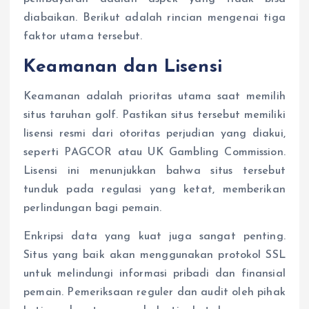
diabaikan. Berikut adalah rincian mengenai tiga
faktor utama tersebut.
Keamanan dan Lisensi
Keamanan adalah prioritas utama saat memilih
situs taruhan golf. Pastikan situs tersebut memiliki
lisensi resmi dari otoritas perjudian yang diakui,
seperti PAGCOR atau UK Gambling Commission.
Lisensi ini menunjukkan bahwa situs tersebut
tunduk pada regulasi yang ketat, memberikan
perlindungan bagi pemain.
Enkripsi data yang kuat juga sangat penting.
Situs yang baik akan menggunakan protokol SSL
untuk melindungi informasi pribadi dan finansial
pemain. Pemeriksaan reguler dan audit oleh pihak