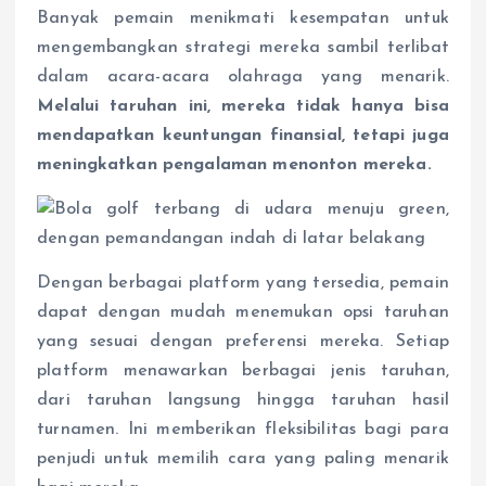
Banyak pemain menikmati kesempatan untuk
mengembangkan strategi mereka sambil terlibat
dalam acara-acara olahraga yang menarik.
Melalui taruhan ini, mereka tidak hanya bisa
mendapatkan keuntungan finansial, tetapi juga
meningkatkan pengalaman menonton mereka.
Dengan berbagai platform yang tersedia, pemain
dapat dengan mudah menemukan opsi taruhan
yang sesuai dengan preferensi mereka. Setiap
platform menawarkan berbagai jenis taruhan,
dari taruhan langsung hingga taruhan hasil
turnamen. Ini memberikan fleksibilitas bagi para
penjudi untuk memilih cara yang paling menarik