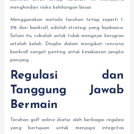
menghindari risiko kehilangan besar.
Menggunakan metode taruhan tetap, seperti 1-
2% dari bankroll, adalah strategi yang bijaksana.
Selain itu, cobalah untuk tidak mengejar kerugian
setelah kalah. Disiplin dalam mengikuti rencana
bankroll sangat penting untuk kesuksesan jangka
panjang.
Regulasi dan
Tanggung Jawab
Bermain
Taruhan golf online diatur oleh berbagai regulasi
yang bertujuan untuk menjaga integritas