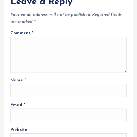
Leave a Reply
Your email address will not be published.
Required fields
are marked
*
Comment
*
Name
*
Email
*
Website