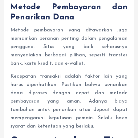
Metode Pembayaran dan
Penarikan Dana
Metode pembayaran yang ditawarkan juga
memainkan peranan penting dalam pengalaman
pengguna. Situs yang baik seharusnya
menyediakan berbagai pilihan, seperti transfer
bank, kartu kredit, dan e-wallet.
Kecepatan transaksi adalah faktor lain yang
harus diperhatikan. Pastikan bahwa penarikan
dana diproses dengan cepat dan metode
pembayaran yang aman. Adanya biaya
tambahan untuk penarikan atau deposit dapat
mempengaruhi keputusan pemain. Selalu baca
syarat dan ketentuan yang berlaku.