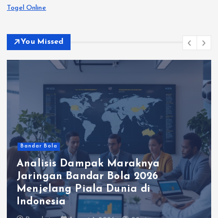
Togel Online
You Missed
Judi Tembak Ikan
Panduan Aman Transaksi Deposit
dan Withdraw untuk Pemain Game
Tembak Ikan Terpercaya: Tips dan
Trik Terbaik