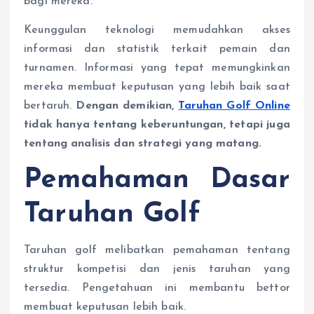
bagi mereka.
Keunggulan teknologi memudahkan akses
informasi dan statistik terkait pemain dan
turnamen. Informasi yang tepat memungkinkan
mereka membuat keputusan yang lebih baik saat
bertaruh.
Dengan demikian,
Taruhan Golf Online
tidak hanya tentang keberuntungan, tetapi juga
tentang analisis dan strategi yang matang.
Pemahaman Dasar
Taruhan Golf
Taruhan golf melibatkan pemahaman tentang
struktur kompetisi dan jenis taruhan yang
tersedia. Pengetahuan ini membantu bettor
membuat keputusan lebih baik.