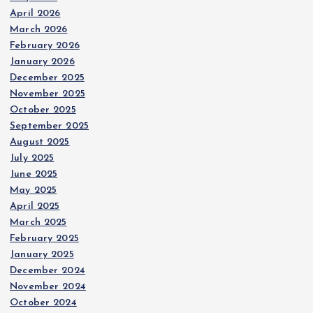
April 2026
March 2026
February 2026
January 2026
December 2025
November 2025
October 2025
September 2025
August 2025
July 2025
June 2025
May 2025
April 2025
March 2025
February 2025
January 2025
December 2024
November 2024
October 2024