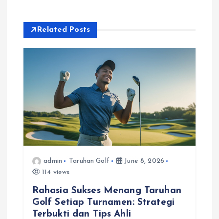
v
Related Posts
i
g
a
t
i
o
admin
Taruhan Golf
June 8, 2026
114 views
n
Rahasia Sukses Menang Taruhan
Golf Setiap Turnamen: Strategi
Terbukti dan Tips Ahli