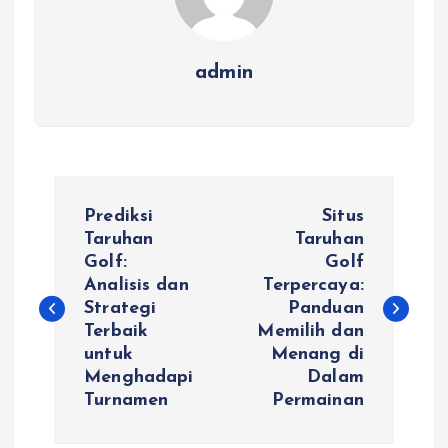
admin
P
Prediksi
Situs
o
Taruhan
Taruhan
Golf:
Golf
Analisis dan
Terpercaya:
s
Strategi
Panduan
Terbaik
Memilih dan
t
untuk
Menang di
Menghadapi
Dalam
n
Turnamen
Permainan
a