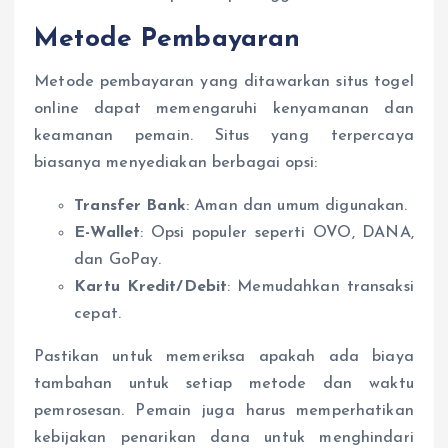
Metode Pembayaran
Metode pembayaran yang ditawarkan situs togel
online dapat memengaruhi kenyamanan dan
keamanan pemain. Situs yang terpercaya
biasanya menyediakan berbagai opsi:
Transfer Bank
: Aman dan umum digunakan.
E-Wallet
: Opsi populer seperti OVO, DANA,
dan GoPay.
Kartu Kredit/Debit
: Memudahkan transaksi
cepat.
Pastikan untuk memeriksa apakah ada biaya
tambahan untuk setiap metode dan waktu
pemrosesan. Pemain juga harus memperhatikan
kebijakan penarikan dana untuk menghindari