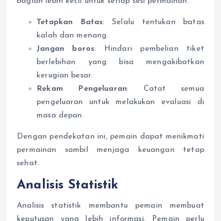
bagian lebih kecil untuk setiap sesi permainan.
Tetapkan Batas
: Selalu tentukan batas
kalah dan menang.
Jangan boros
: Hindari pembelian tiket
berlebihan yang bisa mengakibatkan
kerugian besar.
Rekam Pengeluaran
: Catat semua
pengeluaran untuk melakukan evaluasi di
masa depan.
Dengan pendekatan ini, pemain dapat menikmati
permainan sambil menjaga keuangan tetap
sehat.
Analisis Statistik
Analisis statistik membantu pemain membuat
keputusan yang lebih informasi. Pemain perlu