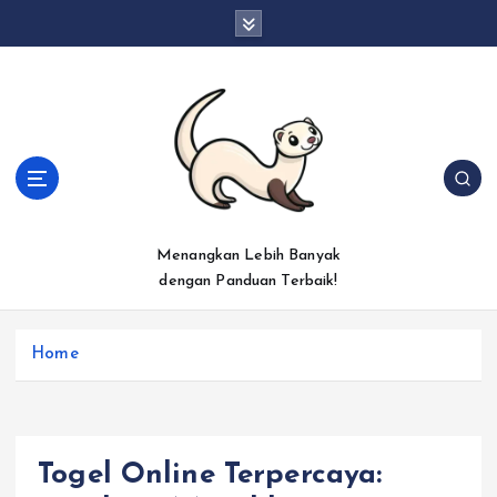
S
k
i
p
t
o
c
o
n
t
Menangkan Lebih Banyak
e
dengan Panduan Terbaik!
n
t
Home
Togel Online Terpercaya: