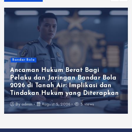
Bandar Bola
Peran PPATK dalam Melacak
Aliran Dana Gelap dari Bandar
Bola 2026: Strategi dan Tantangan
By
admin
August 4, 2026
17 views