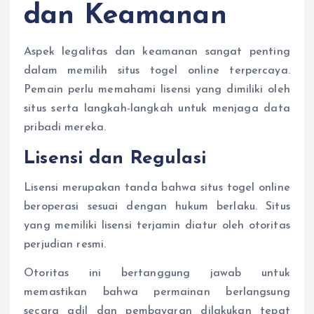
dan Keamanan
Aspek legalitas dan keamanan sangat penting
dalam memilih situs togel online terpercaya.
Pemain perlu memahami lisensi yang dimiliki oleh
situs serta langkah-langkah untuk menjaga data
pribadi mereka.
Lisensi dan Regulasi
Lisensi merupakan tanda bahwa situs togel online
beroperasi sesuai dengan hukum berlaku. Situs
yang memiliki lisensi terjamin diatur oleh otoritas
perjudian resmi.
Otoritas ini bertanggung jawab untuk
memastikan bahwa permainan berlangsung
secara adil dan pembayaran dilakukan tepat