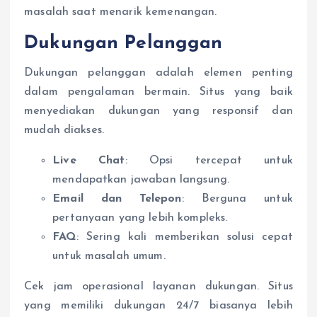
masalah saat menarik kemenangan.
Dukungan Pelanggan
Dukungan pelanggan adalah elemen penting
dalam pengalaman bermain. Situs yang baik
menyediakan dukungan yang responsif dan
mudah diakses.
Live Chat
: Opsi tercepat untuk
mendapatkan jawaban langsung.
Email dan Telepon
: Berguna untuk
pertanyaan yang lebih kompleks.
FAQ
: Sering kali memberikan solusi cepat
untuk masalah umum.
Cek jam operasional layanan dukungan. Situs
yang memiliki dukungan 24/7 biasanya lebih