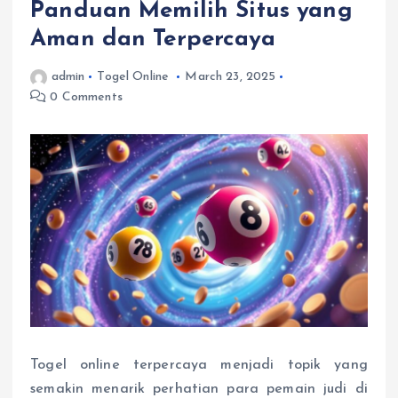
Panduan Memilih Situs yang
Aman dan Terpercaya
admin
Togel Online
March 23, 2025
0 Comments
Togel online terpercaya menjadi topik yang
semakin menarik perhatian para pemain judi di