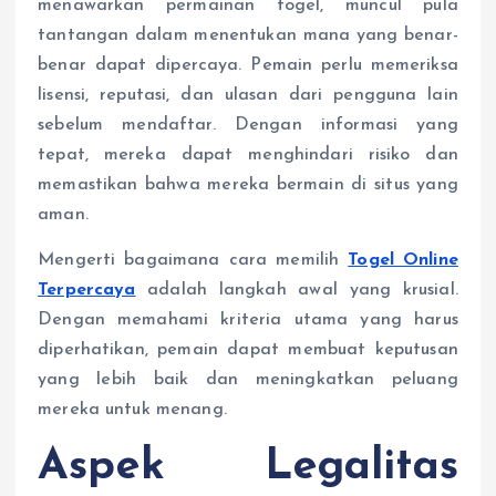
menawarkan permainan togel, muncul pula
tantangan dalam menentukan mana yang benar-
benar dapat dipercaya. Pemain perlu memeriksa
lisensi, reputasi, dan ulasan dari pengguna lain
sebelum mendaftar. Dengan informasi yang
tepat, mereka dapat menghindari risiko dan
memastikan bahwa mereka bermain di situs yang
aman.
Mengerti bagaimana cara memilih
Togel Online
Terpercaya
adalah langkah awal yang krusial.
Dengan memahami kriteria utama yang harus
diperhatikan, pemain dapat membuat keputusan
yang lebih baik dan meningkatkan peluang
mereka untuk menang.
Aspek Legalitas