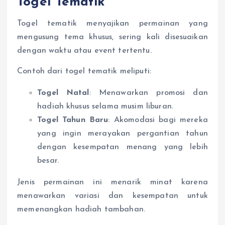
Togel Tematik
Togel tematik menyajikan permainan yang
mengusung tema khusus, sering kali disesuaikan
dengan waktu atau event tertentu.
Contoh dari togel tematik meliputi:
Togel Natal
: Menawarkan promosi dan
hadiah khusus selama musim liburan.
Togel Tahun Baru
: Akomodasi bagi mereka
yang ingin merayakan pergantian tahun
dengan kesempatan menang yang lebih
besar.
Jenis permainan ini menarik minat karena
menawarkan variasi dan kesempatan untuk
memenangkan hadiah tambahan.