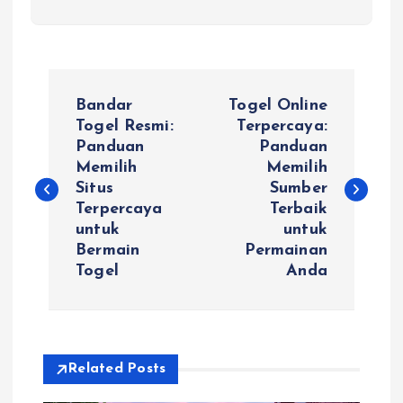
P
Bandar
Togel Online
o
Togel Resmi:
Terpercaya:
Panduan
Panduan
Memilih
Memilih
s
Situs
Sumber
Terpercaya
Terbaik
t
untuk
untuk
Bermain
Permainan
n
Togel
Anda
a
v
Related Posts
i