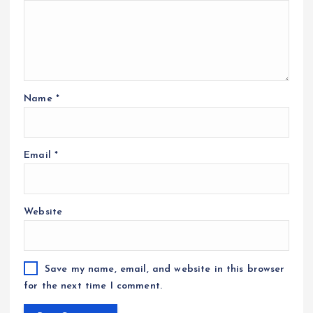
Name
*
Email
*
Website
Save my name, email, and website in this browser
for the next time I comment.