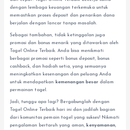
dengan lembaga keuangan terkemuka untuk
memastikan proses deposit dan penarikan dana
berjalan dengan lancar tanpa masalah.
Sebagai tambahan, tidak ketinggalan juga
promosi dan bonus menarik yang ditawarkan oleh
Togel Online Terbaik. Anda bisa menikmati
berbagai promosi seperti bonus deposit, bonus
cashback, dan hadiah setia, yang semuanya
meningkatkan kesenangan dan peluang Anda
untuk mendapatkan
kemenangan besar
dalam
permainan togel.
Jadi, tunggu apa lagi? Bergabunglah dengan
Togel Online Terbaik hari ini dan jadilah bagian
dari komunitas pemain togel yang sukses! Nikmati
pengalaman bertaruh yang aman,
kenyamanan
,