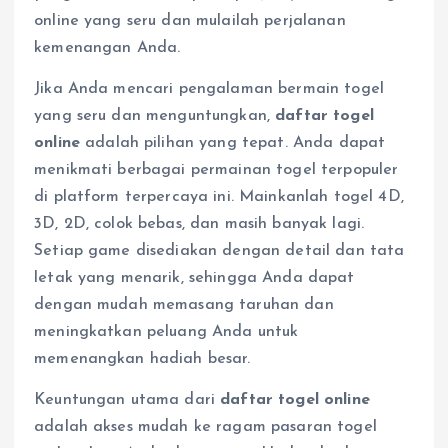
online yang seru dan mulailah perjalanan
kemenangan Anda.
Jika Anda mencari pengalaman bermain togel
yang seru dan menguntungkan,
daftar togel
online
adalah pilihan yang tepat. Anda dapat
menikmati berbagai permainan togel terpopuler
di platform terpercaya ini. Mainkanlah togel 4D,
3D, 2D, colok bebas, dan masih banyak lagi.
Setiap game disediakan dengan detail dan tata
letak yang menarik, sehingga Anda dapat
dengan mudah memasang taruhan dan
meningkatkan peluang Anda untuk
memenangkan hadiah besar.
Keuntungan utama dari
daftar togel online
adalah akses mudah ke ragam pasaran togel