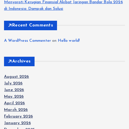
Menyoroti Kerugian Finansial Akibat Jaringan Bandar Bola 2026
di Indonesia: Dampak dan Solusi
Recent Comments
A WordPress Commenter
on
Hello world!
Archives
August 2026
July 2026
June 2026
May 2026
April 2026
March 2026
February 2026
January 2026