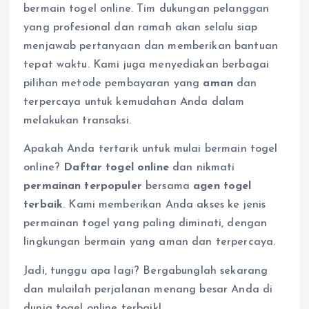
bermain togel online. Tim dukungan pelanggan
yang profesional dan ramah akan selalu siap
menjawab pertanyaan dan memberikan bantuan
tepat waktu. Kami juga menyediakan berbagai
pilihan metode pembayaran yang
aman
dan
terpercaya untuk kemudahan Anda dalam
melakukan transaksi.
Apakah Anda tertarik untuk mulai bermain togel
online?
Daftar togel online
dan nikmati
permainan terpopuler
bersama
agen togel
terbaik
. Kami memberikan Anda akses ke jenis
permainan togel yang paling diminati, dengan
lingkungan bermain yang aman dan terpercaya.
Jadi, tunggu apa lagi? Bergabunglah sekarang
dan mulailah perjalanan menang besar Anda di
dunia togel online terbaik!