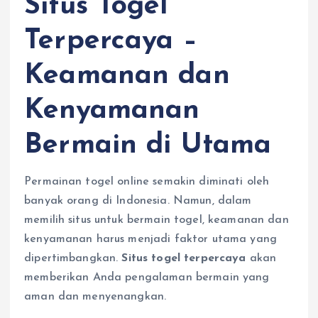
Situs Togel
Terpercaya –
Keamanan dan
Kenyamanan
Bermain di Utama
Permainan togel online semakin diminati oleh
banyak orang di Indonesia. Namun, dalam
memilih situs untuk bermain togel, keamanan dan
kenyamanan harus menjadi faktor utama yang
dipertimbangkan.
Situs togel terpercaya
akan
memberikan Anda pengalaman bermain yang
aman dan menyenangkan.