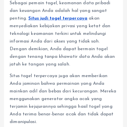
Sebagai pemain togel, keamanan data pribadi
dan keuangan Anda adalah hal yang sangat
penting.
Situs judi togel terpercaya
akan
menyediakan kebijakan privasi yang ketat dan
teknologi keamanan terkini untuk melindungi
informasi Anda dari akses yang tidak sah.
Dengan demikian, Anda dapat bermain togel
dengan tenang tanpa khawatir data Anda akan
jatuh ke tangan yang salah.
Situs togel terpercaya juga akan memberikan
Anda jaminan bahwa permainan yang Anda
mainkan adil dan bebas dari kecurangan. Mereka
menggunakan generator angka acak yang
terjamin kejujurannya sehingga hasil togel yang
Anda terima benar-benar acak dan tidak dapat
dimanipulasi.