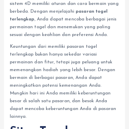
sistem 4D memiliki aturan dan cara bermain yang
berbeda. Dengan menjelajahi
pasaran togel
terlengkap
, Anda dapat mencoba berbagai jenis
permainan togel dan menemukan yang paling
sesuai dengan keahlian dan preferensi Anda.
Keuntungan dari memiliki pasaran togel
terlengkap bukan hanya sekedar variasi
permainan dan fitur, tetapi juga peluang untuk
memenangkan hadiah yang lebih besar. Dengan
bermain di berbagai pasaran, Anda dapat
meningkatkan potensi kemenangan Anda.
Mungkin hari ini Anda memiliki keberuntungan
besar di salah satu pasaran, dan besok Anda
dapat mencoba keberuntungan Anda di pasaran
lainnya.