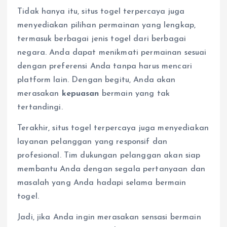
Tidak hanya itu, situs togel terpercaya juga
menyediakan pilihan permainan yang lengkap,
termasuk berbagai jenis togel dari berbagai
negara. Anda dapat menikmati permainan sesuai
dengan preferensi Anda tanpa harus mencari
platform lain. Dengan begitu, Anda akan
merasakan
kepuasan
bermain yang tak
tertandingi.
Terakhir, situs togel terpercaya juga menyediakan
layanan pelanggan yang responsif dan
profesional. Tim dukungan pelanggan akan siap
membantu Anda dengan segala pertanyaan dan
masalah yang Anda hadapi selama bermain
togel.
Jadi, jika Anda ingin merasakan sensasi bermain