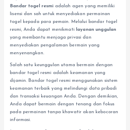
Bandar togel resmi
adalah agen yang memiliki
lisensi dan sah untuk menyediakan permainan
togel kepada para pemain. Melalui bandar togel
resmi, Anda dapat menikmati
layanan unggulan
yang membantu menjaga privasi dan
menyediakan pengalaman bermain yang
menyenangkan.
Salah satu keunggulan utama bermain dengan
bandar togel resmi adalah keamanan yang
dijamin. Bandar togel resmi menggunakan sistem
keamanan terbaik yang melindungi data pribadi
dan transaksi keuangan Anda. Dengan demikian,
Anda dapat bermain dengan tenang dan fokus
pada permainan tanpa khawatir akan kebocoran
informasi.