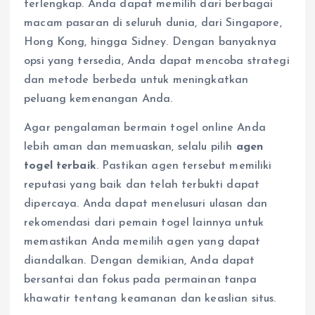
terlengkap. Anda dapat memilih dari berbagai
macam pasaran di seluruh dunia, dari Singapore,
Hong Kong, hingga Sidney. Dengan banyaknya
opsi yang tersedia, Anda dapat mencoba strategi
dan metode berbeda untuk meningkatkan
peluang kemenangan Anda.
Agar pengalaman bermain togel online Anda
lebih aman dan memuaskan, selalu pilih
agen
togel terbaik
. Pastikan agen tersebut memiliki
reputasi yang baik dan telah terbukti dapat
dipercaya. Anda dapat menelusuri ulasan dan
rekomendasi dari pemain togel lainnya untuk
memastikan Anda memilih agen yang dapat
diandalkan. Dengan demikian, Anda dapat
bersantai dan fokus pada permainan tanpa
khawatir tentang keamanan dan keaslian situs.