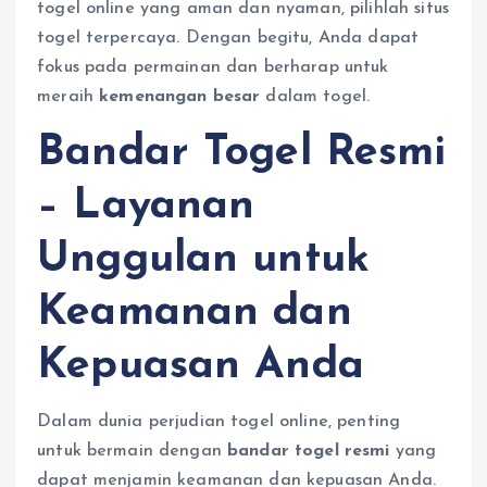
togel online yang aman dan nyaman, pilihlah situs
togel terpercaya. Dengan begitu, Anda dapat
fokus pada permainan dan berharap untuk
meraih
kemenangan besar
dalam togel.
Bandar Togel Resmi
– Layanan
Unggulan untuk
Keamanan dan
Kepuasan Anda
Dalam dunia perjudian togel online, penting
untuk bermain dengan
bandar togel resmi
yang
dapat menjamin keamanan dan kepuasan Anda.