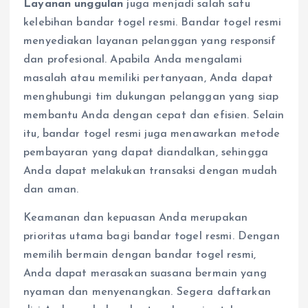
Layanan unggulan
juga menjadi salah satu
kelebihan bandar togel resmi. Bandar togel resmi
menyediakan layanan pelanggan yang responsif
dan profesional. Apabila Anda mengalami
masalah atau memiliki pertanyaan, Anda dapat
menghubungi tim dukungan pelanggan yang siap
membantu Anda dengan cepat dan efisien. Selain
itu, bandar togel resmi juga menawarkan metode
pembayaran yang dapat diandalkan, sehingga
Anda dapat melakukan transaksi dengan mudah
dan aman.
Keamanan dan kepuasan Anda merupakan
prioritas utama bagi bandar togel resmi. Dengan
memilih bermain dengan bandar togel resmi,
Anda dapat merasakan suasana bermain yang
nyaman dan menyenangkan. Segera daftarkan