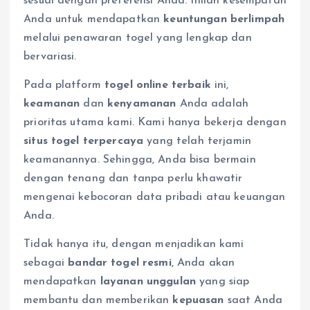
sesuai dengan preferensi Anda. Inilah kesempatan
Anda untuk mendapatkan
keuntungan berlimpah
melalui penawaran togel yang lengkap dan
bervariasi.
Pada platform
togel online terbaik
ini,
keamanan
dan
kenyamanan
Anda adalah
prioritas utama kami. Kami hanya bekerja dengan
situs togel terpercaya
yang telah terjamin
keamanannya. Sehingga, Anda bisa bermain
dengan tenang dan tanpa perlu khawatir
mengenai kebocoran data pribadi atau keuangan
Anda.
Tidak hanya itu, dengan menjadikan kami
sebagai
bandar togel resmi
, Anda akan
mendapatkan
layanan unggulan
yang siap
membantu dan memberikan
kepuasan
saat Anda