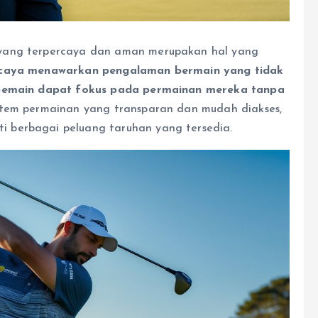
 yang terpercaya dan aman merupakan hal yang
rcaya menawarkan pengalaman bermain yang tidak
a pemain dapat fokus pada permainan mereka tanpa
tem permainan yang transparan dan mudah diakses,
 berbagai peluang taruhan yang tersedia.