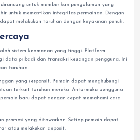
i dirancang untuk memberikan pengalaman yang
hir untuk memastikan integritas permainan. Dengan
 dapat melakukan taruhan dengan keyakinan penuh.
ercaya
dalah sistem keamanan yang tinggi. Platform
i data pribadi dan transaksi keuangan pengguna. Ini
an taruhan.
langgan yang responsif. Pemain dapat menghubungi
tuan terkait taruhan mereka. Antarmuka pengguna
a pemain baru dapat dengan cepat memahami cara
dan promosi yang ditawarkan. Setiap pemain dapat
r atau melakukan deposit.