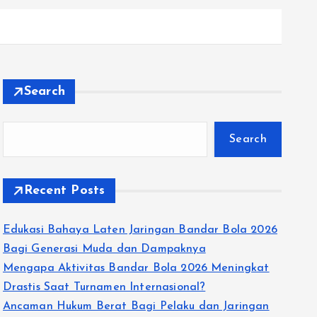
Search
Search
Recent Posts
Edukasi Bahaya Laten Jaringan Bandar Bola 2026
Bagi Generasi Muda dan Dampaknya
Mengapa Aktivitas Bandar Bola 2026 Meningkat
Drastis Saat Turnamen Internasional?
Ancaman Hukum Berat Bagi Pelaku dan Jaringan