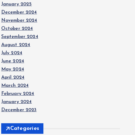
January 2025
December 2024
November 2024
October 2024
September 2024
August 2024
July 2024
June 2024
May 2024
April 2024
March 2024
February 2024
January 2024
December 2023
Categories