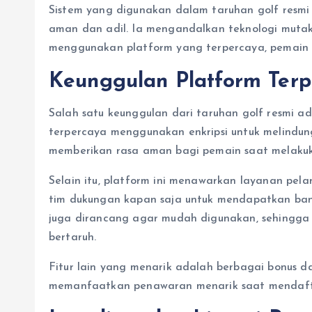
Sistem yang digunakan dalam taruhan golf resm
aman dan adil. Ia mengandalkan teknologi mutak
menggunakan platform yang terpercaya, pemain
Keunggulan Platform Terp
Salah satu keunggulan dari taruhan golf resmi a
terpercaya menggunakan enkripsi untuk melindung
memberikan rasa aman bagi pemain saat melakuk
Selain itu, platform ini menawarkan layanan pe
tim dukungan kapan saja untuk mendapatkan ban
juga dirancang agar mudah digunakan, sehingg
bertaruh.
Fitur lain yang menarik adalah berbagai bonus 
memanfaatkan penawaran menarik saat mendafta