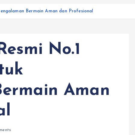
 Pengalaman Bermain Aman dan Profesional
Resmi No.1
tuk
Bermain Aman
al
ments