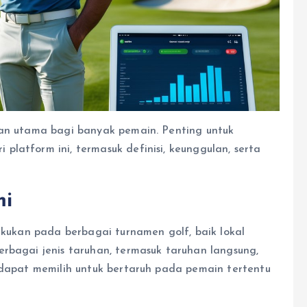
han utama bagi banyak pemain. Penting untuk
latform ini, termasuk definisi, keunggulan, serta
mi
lakukan pada berbagai turnamen golf, baik lokal
rbagai jenis taruhan, termasuk taruhan langsung,
a dapat memilih untuk bertaruh pada pemain tertentu