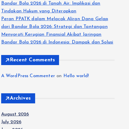
Bandar Bola 2026 di Tanah Air: Implikasi dan
Tindakan Hukum yang Diterapkan
Peran PPATK dalam Melacak Aliran Dana Gelap
dari Bandar Bola 2026: Strategi dan Tantangan
Menyoroti Kerugian Finansial Akibat Jaringan
Bandar Bola 2026 di Indonesia: Dampak dan Solusi
Recent Comments
A WordPress Commenter
on
Hello world!
Archives
August 2026
July 2026