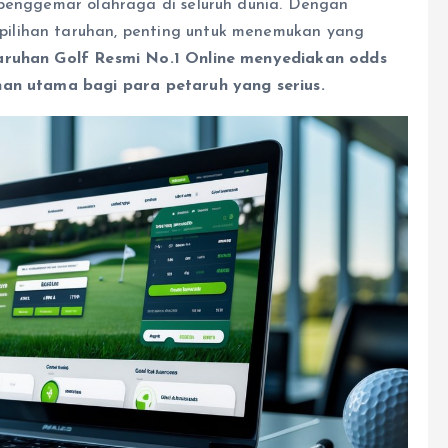
 penggemar olahraga di seluruh dunia. Dengan
ilihan taruhan, penting untuk menemukan yang
aruhan Golf Resmi No.1 Online menyediakan odds
han utama bagi para petaruh yang serius.