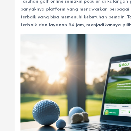
Taruhan golf online semakin populer di kalangan
banyaknya platform yang menawarkan berbagai p
terbaik yang bisa memenuhi kebutuhan pemain.
T
terbaik dan layanan 24 jam, menjadikannya pili