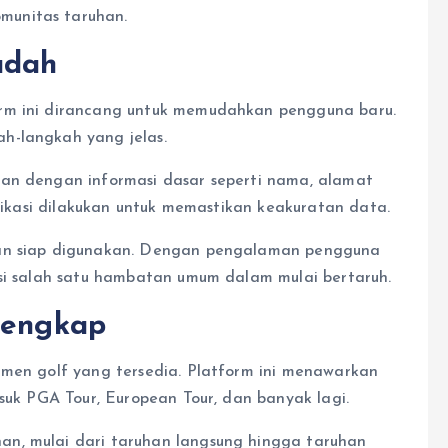
munitas taruhan.
udah
orm ini dirancang untuk memudahkan pengguna baru.
h-langkah yang jelas.
ran dengan informasi dasar seperti nama, alamat
ifikasi dilakukan untuk memastikan keakuratan data.
dan siap digunakan. Dengan pengalaman pengguna
asi salah satu hambatan umum dalam mulai bertaruh.
rlengkap
amen golf yang tersedia. Platform ini menawarkan
asuk PGA Tour, European Tour, dan banyak lagi.
n, mulai dari taruhan langsung hingga taruhan