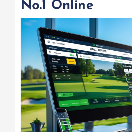
No.1 Online