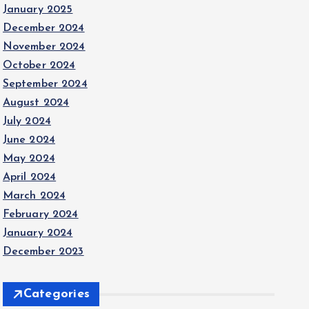
January 2025
December 2024
November 2024
October 2024
September 2024
August 2024
July 2024
June 2024
May 2024
April 2024
March 2024
February 2024
January 2024
December 2023
Categories