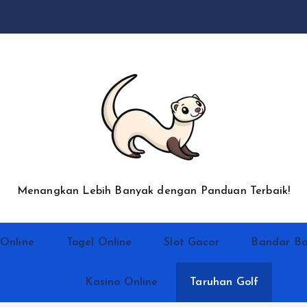
Menangkan Lebih Banyak dengan Panduan Terbaik!
 Online
Togel Online
Slot Gacor
Bandar Bo
Kasino Online
Taruhan Golf