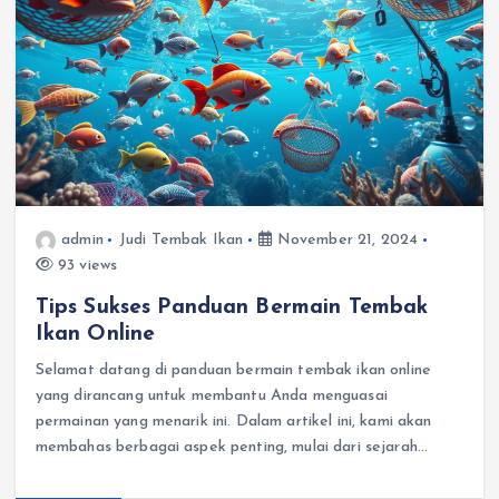
admin
Judi Tembak Ikan
November 21, 2024
93 views
Tips Sukses Panduan Bermain Tembak
Ikan Online
Selamat datang di panduan bermain tembak ikan online
yang dirancang untuk membantu Anda menguasai
permainan yang menarik ini. Dalam artikel ini, kami akan
membahas berbagai aspek penting, mulai dari sejarah…