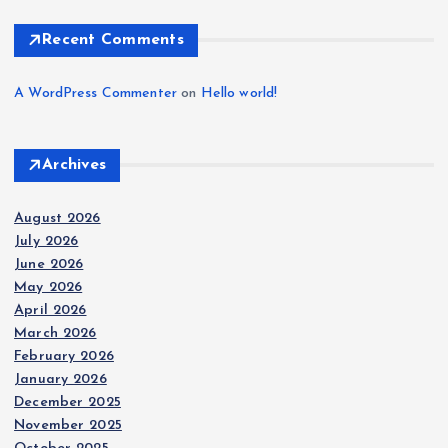
Recent Comments
A WordPress Commenter
on
Hello world!
Archives
August 2026
July 2026
June 2026
May 2026
April 2026
March 2026
February 2026
January 2026
December 2025
November 2025