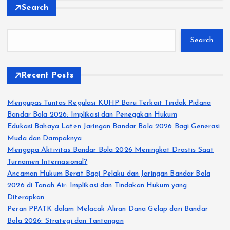
Search
Search
Recent Posts
Mengupas Tuntas Regulasi KUHP Baru Terkait Tindak Pidana
Bandar Bola 2026: Implikasi dan Penegakan Hukum
Edukasi Bahaya Laten Jaringan Bandar Bola 2026 Bagi Generasi
Muda dan Dampaknya
Mengapa Aktivitas Bandar Bola 2026 Meningkat Drastis Saat
Turnamen Internasional?
Ancaman Hukum Berat Bagi Pelaku dan Jaringan Bandar Bola
2026 di Tanah Air: Implikasi dan Tindakan Hukum yang
Diterapkan
Peran PPATK dalam Melacak Aliran Dana Gelap dari Bandar
Bola 2026: Strategi dan Tantangan