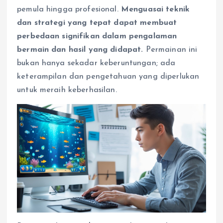
pemula hingga profesional.
Menguasai teknik
dan strategi yang tepat dapat membuat
perbedaan signifikan dalam pengalaman
bermain dan hasil yang didapat.
Permainan ini
bukan hanya sekadar keberuntungan; ada
keterampilan dan pengetahuan yang diperlukan
untuk meraih keberhasilan.