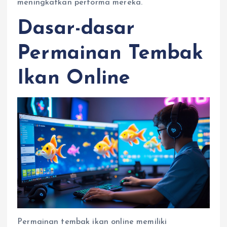
meningkatkan performa mereka.
Dasar-dasar
Permainan Tembak
Ikan Online
Permainan tembak ikan online memiliki