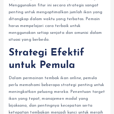
Menggunakan fitur ini secara strategis sangat
penting untuk mengoptimalkan jumlah ikan yang
ditangkap dalam waktu yang terbatas. Pemain
harus mempelajari cara terbaik untuk
menggunakan setiap senjata dan amunisi dalam
situasi yang berbeda.
Strategi Efektif
untuk Pemula
Dalam permainan tembak ikan online, pemula
perlu memahami beberapa strategi penting untuk
meningkatkan peluang mereka. Penentuan target
ikan yang tepat, manajemen modal yang
bijaksana, dan pentingnya kecepatan serta
ketepatan tembakan menjadi kunci untuk meraih