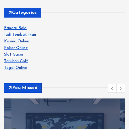
Categories
Bandar Bola
Judi Tembak Ikan
Kasino Online
Poker Online
Slot Gacor
Taruhan Golf
Togel Online
You Missed