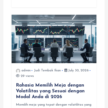
admin
Judi Tembak Ikan
July 30, 2026
29 views
Rahasia Memilih Meja dengan
Volatilitas yang Sesuai dengan
Modal Anda di 2026
Memilih meja yang tepat dengan volatilitas yang