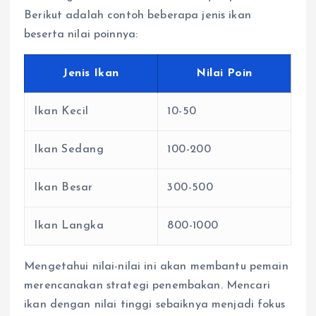
Berikut adalah contoh beberapa jenis ikan
beserta nilai poinnya:
Jenis Ikan
Nilai Poin
Ikan Kecil
10-50
Ikan Sedang
100-200
Ikan Besar
300-500
Ikan Langka
800-1000
Mengetahui nilai-nilai ini akan membantu pemain
merencanakan strategi penembakan. Mencari
ikan dengan nilai tinggi sebaiknya menjadi fokus