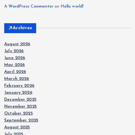
A WordPress Commenter
on
Hello world!
Archives
August 2026
July 2026
June 2026
May 2026
April 2026
March 2026
February 2026
January 2026
December 2025
November 2025
October 2025
September 2025
August 2025
July 2025