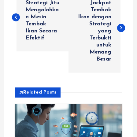
o
Strategi Jitu
Jackpot
Mengalahka
Tembak
n Mesin
Ikan dengan
s
Tembak
Strategi
Ikan Secara
yang
t
Efektif
Terbukti
untuk
n
Menang
Besar
a
v
i
Related Posts
g
a