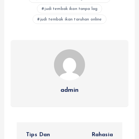
judi tembak ikan tanpa lag
judi tembak ikan taruhan online
admin
P
Tips Dan
Rahasia