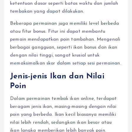
ketentuan dasar seperti batas waktu dan jumlah
tembakan yang dapat dilakukan.
Beberapa permainan juga memiliki level berbeda
atau fitur bonus. Fitur ini dapat membantu
pemain mendapatkan poin tambahan. Mengenali
berbagai gangguan, seperti ikan bonus dan ikan
dengan nilai tinggi, sangat krusial untuk
memaksimalkan skor dalam setiap sesi permainan.
Jenis-jenis Ikan dan Nilai
Poin
Dalam permainan tembak ikan online, terdapat
beragam jenis ikan, masing-masing dengan nilai
poin yang berbeda. Ikan kecil biasanya memiliki
nilai lebih rendah, sedangkan ikan besar atau
ikan langka memberikan lebih banyak poin.