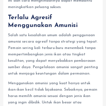
ini dan cara menghindarinya dapat membantu
meningkatkan peluang sukses.
Terlalu Agresif
Menggunakan Amunisi
Salah satu kesalahan umum adalah penggunaan
amunisi secara agresif tanpa strategi yang tepat.
Pemain sering kali terburu-buru menembak tanpa
mempertimbangkan jenis ikan atau tingkat
kesulitan, yang dapat menyebabkan pemborosan
sumber daya. Pengelolaan amunisi sangat penting
untuk menjaga keuntungan dalam permainan.
Menggunakan amunisi yang kuat hanya untuk
ikan-ikan kecil tidak bijaksana. Sebaiknya, pemain
harus memilih amunisi sesuai dengan jenis ikan
yang ingin dibidik. Untuk ikan besar atau