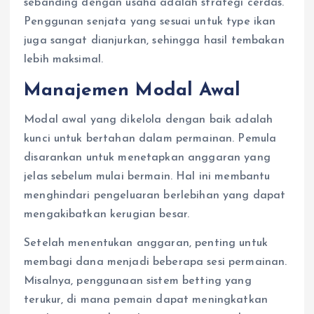
sebanding dengan usaha adalah strategi cerdas.
Penggunan senjata yang sesuai untuk type ikan
juga sangat dianjurkan, sehingga hasil tembakan
lebih maksimal.
Manajemen Modal Awal
Modal awal yang dikelola dengan baik adalah
kunci untuk bertahan dalam permainan. Pemula
disarankan untuk menetapkan anggaran yang
jelas sebelum mulai bermain. Hal ini membantu
menghindari pengeluaran berlebihan yang dapat
mengakibatkan kerugian besar.
Setelah menentukan anggaran, penting untuk
membagi dana menjadi beberapa sesi permainan.
Misalnya, penggunaan sistem betting yang
terukur, di mana pemain dapat meningkatkan