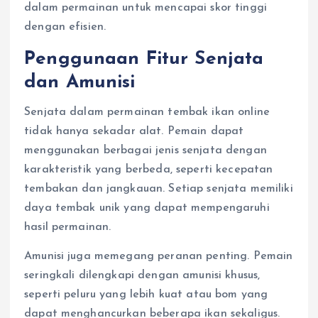
dalam permainan untuk mencapai skor tinggi
dengan efisien.
Penggunaan Fitur Senjata
dan Amunisi
Senjata dalam permainan tembak ikan online
tidak hanya sekadar alat. Pemain dapat
menggunakan berbagai jenis senjata dengan
karakteristik yang berbeda, seperti kecepatan
tembakan dan jangkauan. Setiap senjata memiliki
daya tembak unik yang dapat mempengaruhi
hasil permainan.
Amunisi juga memegang peranan penting. Pemain
seringkali dilengkapi dengan amunisi khusus,
seperti peluru yang lebih kuat atau bom yang
dapat menghancurkan beberapa ikan sekaligus.