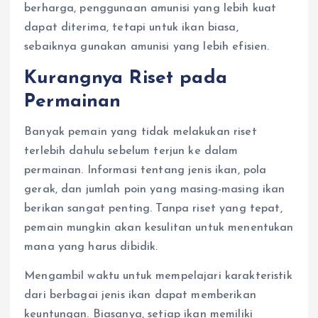
berharga, penggunaan amunisi yang lebih kuat
dapat diterima, tetapi untuk ikan biasa,
sebaiknya gunakan amunisi yang lebih efisien.
Kurangnya Riset pada
Permainan
Banyak pemain yang tidak melakukan riset
terlebih dahulu sebelum terjun ke dalam
permainan. Informasi tentang jenis ikan, pola
gerak, dan jumlah poin yang masing-masing ikan
berikan sangat penting. Tanpa riset yang tepat,
pemain mungkin akan kesulitan untuk menentukan
mana yang harus dibidik.
Mengambil waktu untuk mempelajari karakteristik
dari berbagai jenis ikan dapat memberikan
keuntungan. Biasanya, setiap ikan memiliki