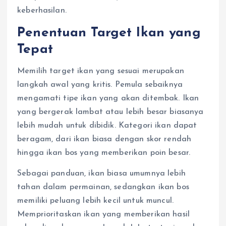
keberhasilan.
Penentuan Target Ikan yang
Tepat
Memilih target ikan yang sesuai merupakan
langkah awal yang kritis. Pemula sebaiknya
mengamati tipe ikan yang akan ditembak. Ikan
yang bergerak lambat atau lebih besar biasanya
lebih mudah untuk dibidik. Kategori ikan dapat
beragam, dari ikan biasa dengan skor rendah
hingga ikan bos yang memberikan poin besar.
Sebagai panduan, ikan biasa umumnya lebih
tahan dalam permainan, sedangkan ikan bos
memiliki peluang lebih kecil untuk muncul.
Memprioritaskan ikan yang memberikan hasil