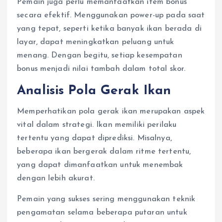
Pemain juga perlu memanfaatkan item bonus
secara efektif. Menggunakan power-up pada saat
yang tepat, seperti ketika banyak ikan berada di
layar, dapat meningkatkan peluang untuk
menang. Dengan begitu, setiap kesempatan
bonus menjadi nilai tambah dalam total skor.
Analisis Pola Gerak Ikan
Memperhatikan pola gerak ikan merupakan aspek
vital dalam strategi. Ikan memiliki perilaku
tertentu yang dapat diprediksi. Misalnya,
beberapa ikan bergerak dalam ritme tertentu,
yang dapat dimanfaatkan untuk menembak
dengan lebih akurat.
Pemain yang sukses sering menggunakan teknik
pengamatan selama beberapa putaran untuk