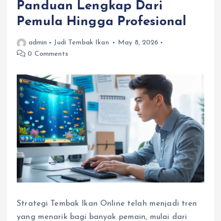
Panduan Lengkap Dari
Pemula Hingga Profesional
admin
Judi Tembak Ikan
May 8, 2026
0 Comments
Strategi Tembak Ikan Online telah menjadi tren
yang menarik bagi banyak pemain, mulai dari