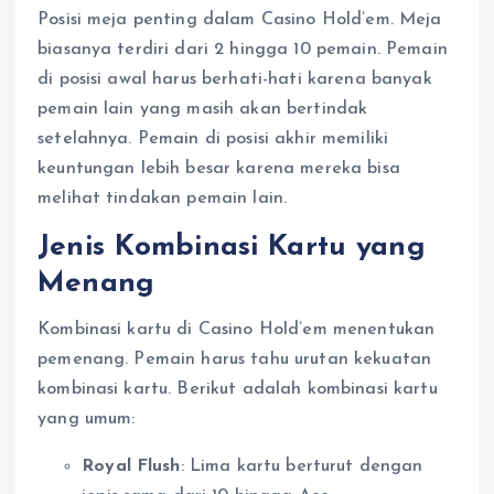
Posisi meja penting dalam Casino Hold’em. Meja
biasanya terdiri dari 2 hingga 10 pemain. Pemain
di posisi awal harus berhati-hati karena banyak
pemain lain yang masih akan bertindak
setelahnya. Pemain di posisi akhir memiliki
keuntungan lebih besar karena mereka bisa
melihat tindakan pemain lain.
Jenis Kombinasi Kartu yang
Menang
Kombinasi kartu di Casino Hold’em menentukan
pemenang. Pemain harus tahu urutan kekuatan
kombinasi kartu. Berikut adalah kombinasi kartu
yang umum:
Royal Flush
: Lima kartu berturut dengan