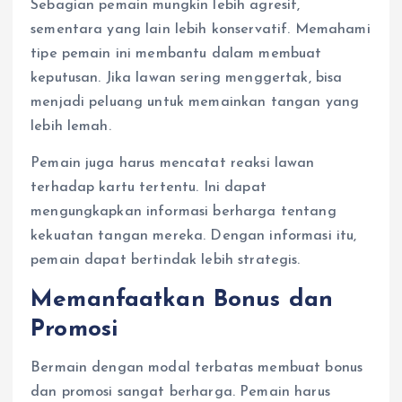
Sebagian pemain mungkin lebih agresif,
sementara yang lain lebih konservatif. Memahami
tipe pemain ini membantu dalam membuat
keputusan. Jika lawan sering menggertak, bisa
menjadi peluang untuk memainkan tangan yang
lebih lemah.
Pemain juga harus mencatat reaksi lawan
terhadap kartu tertentu. Ini dapat
mengungkapkan informasi berharga tentang
kekuatan tangan mereka. Dengan informasi itu,
pemain dapat bertindak lebih strategis.
Memanfaatkan Bonus dan
Promosi
Bermain dengan modal terbatas membuat bonus
dan promosi sangat berharga. Pemain harus