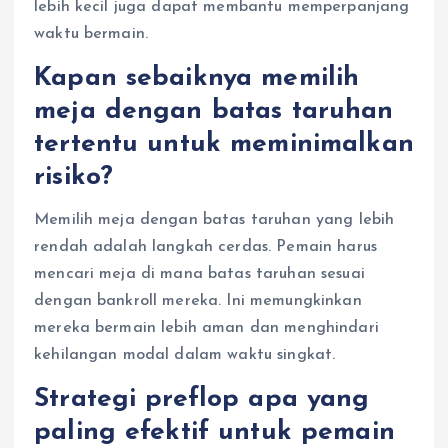
lebih kecil juga dapat membantu memperpanjang
waktu bermain.
Kapan sebaiknya memilih
meja dengan batas taruhan
tertentu untuk meminimalkan
risiko?
Memilih meja dengan batas taruhan yang lebih
rendah adalah langkah cerdas. Pemain harus
mencari meja di mana batas taruhan sesuai
dengan bankroll mereka. Ini memungkinkan
mereka bermain lebih aman dan menghindari
kehilangan modal dalam waktu singkat.
Strategi preflop apa yang
paling efektif untuk pemain