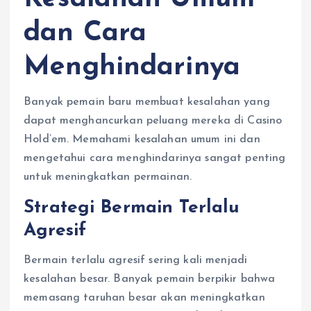
dan Cara
Menghindarinya
Banyak pemain baru membuat kesalahan yang
dapat menghancurkan peluang mereka di Casino
Hold’em. Memahami kesalahan umum ini dan
mengetahui cara menghindarinya sangat penting
untuk meningkatkan permainan.
Strategi Bermain Terlalu
Agresif
Bermain terlalu agresif sering kali menjadi
kesalahan besar. Banyak pemain berpikir bahwa
memasang taruhan besar akan meningkatkan