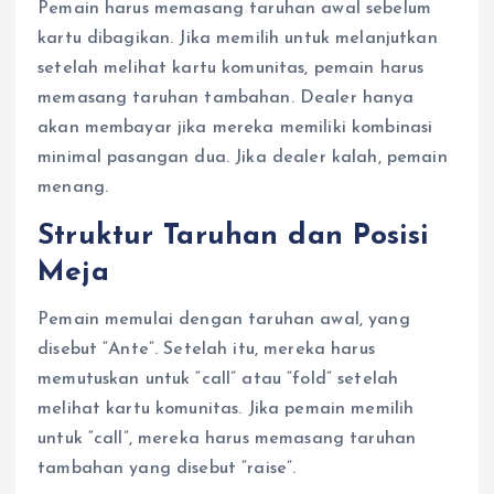
Pemain harus memasang taruhan awal sebelum
kartu dibagikan. Jika memilih untuk melanjutkan
setelah melihat kartu komunitas, pemain harus
memasang taruhan tambahan. Dealer hanya
akan membayar jika mereka memiliki kombinasi
minimal pasangan dua. Jika dealer kalah, pemain
menang.
Struktur Taruhan dan Posisi
Meja
Pemain memulai dengan taruhan awal, yang
disebut “Ante”. Setelah itu, mereka harus
memutuskan untuk “call” atau “fold” setelah
melihat kartu komunitas. Jika pemain memilih
untuk “call”, mereka harus memasang taruhan
tambahan yang disebut “raise”.