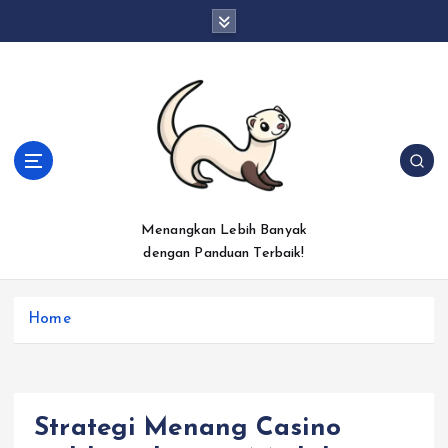
S
k
i
p
t
o
c
o
n
t
Menangkan Lebih Banyak
e
dengan Panduan Terbaik!
n
t
Home
Strategi Menang Casino