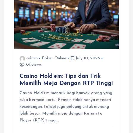
admin
Poker Online
July 10, 2026
82 views
Casino Hold’em: Tips dan Trik
Memilih Meja Dengan RTP Tinggi
Casino Hold’em menarik bagi banyak orang yang
suka bermain kartu. Pemain tidak hanya mencari
kesenangan, tetapi juga peluang untuk menang
lebih besar. Memilih meja dengan Return to
Player (RTP) tinggi…