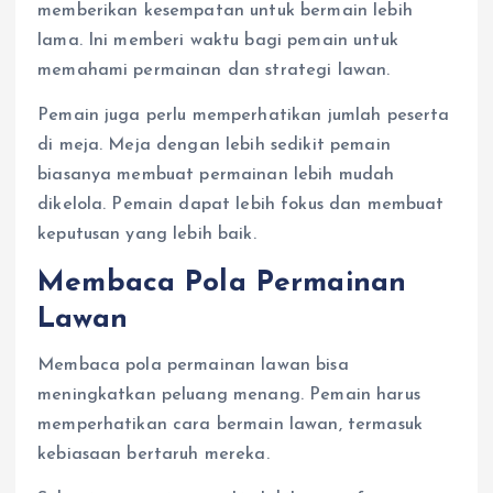
memberikan kesempatan untuk bermain lebih
lama. Ini memberi waktu bagi pemain untuk
memahami permainan dan strategi lawan.
Pemain juga perlu memperhatikan jumlah peserta
di meja. Meja dengan lebih sedikit pemain
biasanya membuat permainan lebih mudah
dikelola. Pemain dapat lebih fokus dan membuat
keputusan yang lebih baik.
Membaca Pola Permainan
Lawan
Membaca pola permainan lawan bisa
meningkatkan peluang menang. Pemain harus
memperhatikan cara bermain lawan, termasuk
kebiasaan bertaruh mereka.