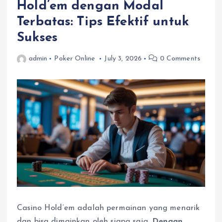
Hold’em dengan Modal
Terbatas: Tips Efektif untuk
Sukses
admin
Poker Online
July 3, 2026
0 Comments
Casino Hold’em adalah permainan yang menarik
dan bisa dimainkan oleh siapa saja.
Dengan