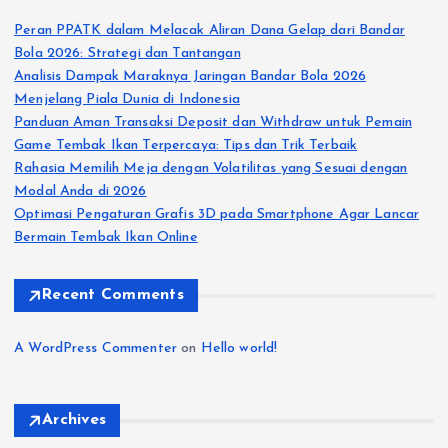
Peran PPATK dalam Melacak Aliran Dana Gelap dari Bandar
Bola 2026: Strategi dan Tantangan
Analisis Dampak Maraknya Jaringan Bandar Bola 2026
Menjelang Piala Dunia di Indonesia
Panduan Aman Transaksi Deposit dan Withdraw untuk Pemain
Game Tembak Ikan Terpercaya: Tips dan Trik Terbaik
Rahasia Memilih Meja dengan Volatilitas yang Sesuai dengan
Modal Anda di 2026
Optimasi Pengaturan Grafis 3D pada Smartphone Agar Lancar
Bermain Tembak Ikan Online
Recent Comments
A WordPress Commenter
on
Hello world!
Archives