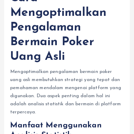
Mengoptimalkan
Pengalaman
Bermain Poker
Uang Asli
Mengoptimalkan pengalaman bermain poker
uang asli membutuhkan strategi yang tepat dan
pemahaman mendalam mengenai platform yang
digunakan. Dua aspek penting dalam hal ini
adalah analisis statistik dan bermain di platform
terpercaya.
Manfaat Menggunakan