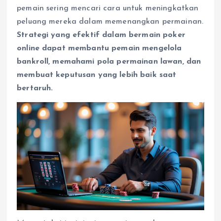
pemain sering mencari cara untuk meningkatkan
peluang mereka dalam memenangkan permainan.
Strategi yang efektif dalam bermain poker
online dapat membantu pemain mengelola
bankroll, memahami pola permainan lawan, dan
membuat keputusan yang lebih baik saat
bertaruh.