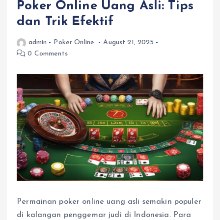
Poker Online Uang Asli: Tips
dan Trik Efektif
admin
Poker Online
August 21, 2025
0 Comments
Permainan poker online uang asli semakin populer
di kalangan penggemar judi di Indonesia. Para