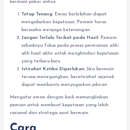
bermain poker online.
Tetap Tenang
: Emosi berlebihan dapat
mengaburkan keputusan. Pemain harus
berusaha menjaga ketenangan.
Jangan Terlalu Terikat pada Hasil
: Pemain
sebaiknya fokus pada proses permainan alih-
alih hasil akhir untuk menghindari keputusan
yang terburu-buru.
Istirahat Ketika Diperlukan
: Jika bermain
terasa menegangkan, beristirahat sejenak
dapat membantu menyegarkan pikiran.
Mengatur emosi dengan baik memungkinkan
pemain untuk membuat keputusan yang lebih
rasional dan strategis saat bermain.
Cara