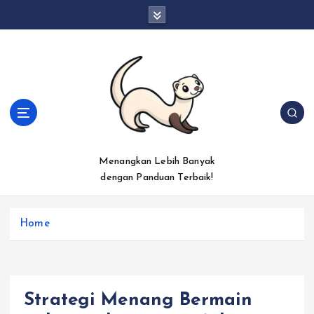
S
k
i
p
t
o
c
o
n
t
Menangkan Lebih Banyak
e
dengan Panduan Terbaik!
n
t
Home
Strategi Menang Bermain