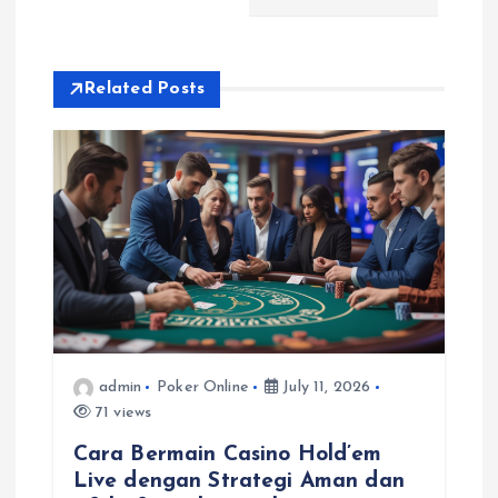
a
v
Related Posts
i
g
a
t
i
o
admin
Poker Online
July 11, 2026
71 views
n
Cara Bermain Casino Hold’em
Live dengan Strategi Aman dan