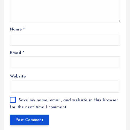
Name
*
Email
*
Website
Save my name, email, and website in this browser
for the next time I comment.