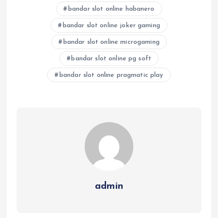
bandar slot online habanero
bandar slot online joker gaming
bandar slot online microgaming
bandar slot online pg soft
bandar slot online pragmatic play
admin