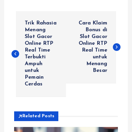
P
Trik Rahasia
Cara Klaim
o
Menang
Bonus di
Slot Gacor
Slot Gacor
Online RTP
Online RTP
s
Real Time
Real Time
Terbukti
untuk
t
Ampuh
Menang
untuk
Besar
n
Pemain
Cerdas
a
v
i
Related Posts