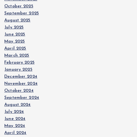
October 2025
September 2025
August 2025
July 2025
June 2025
May 2025
April 2025
March 2025
February 2025
January 2025
December 2024
November 2024
October 2024
September 2024
August 2024
July 2024
June 2024
May 2024
April 2024