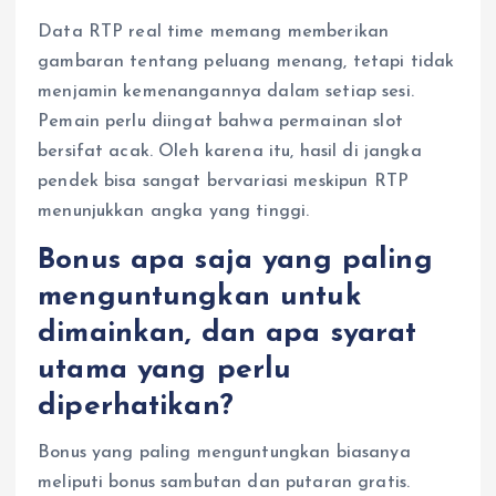
Data RTP real time memang memberikan
gambaran tentang peluang menang, tetapi tidak
menjamin kemenangannya dalam setiap sesi.
Pemain perlu diingat bahwa permainan slot
bersifat acak. Oleh karena itu, hasil di jangka
pendek bisa sangat bervariasi meskipun RTP
menunjukkan angka yang tinggi.
Bonus apa saja yang paling
menguntungkan untuk
dimainkan, dan apa syarat
utama yang perlu
diperhatikan?
Bonus yang paling menguntungkan biasanya
meliputi bonus sambutan dan putaran gratis.