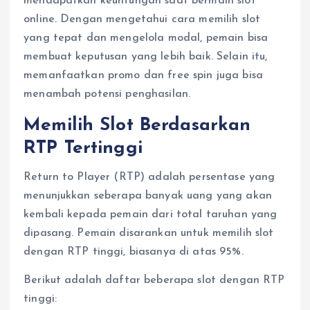
mendapatkan keuntungan saat bermain slot
online. Dengan mengetahui cara memilih slot
yang tepat dan mengelola modal, pemain bisa
membuat keputusan yang lebih baik. Selain itu,
memanfaatkan promo dan free spin juga bisa
menambah potensi penghasilan.
Memilih Slot Berdasarkan
RTP Tertinggi
Return to Player (RTP) adalah persentase yang
menunjukkan seberapa banyak uang yang akan
kembali kepada pemain dari total taruhan yang
dipasang. Pemain disarankan untuk memilih slot
dengan RTP tinggi, biasanya di atas 95%.
Berikut adalah daftar beberapa slot dengan RTP
tinggi: