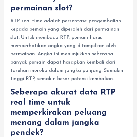
permainan slot?
RTP real time adalah persentase pengembalian
kepada pemain yang diperoleh dari permainan
slot. Untuk membaca RTP, pemain harus
memperhatikan angka yang ditampilkan oleh
permainan. Angka ini menunjukkan seberapa
banyak pemain dapat harapkan kembali dari
taruhan mereka dalam jangka panjang. Semakin
tinggi RTP, semakin besar potensi kembalian.
Seberapa akurat data RTP
real time untuk
memperkirakan peluang
menang dalam jangka
pendek?