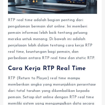
RTP real time adalah bagian penting dari
pengalaman bermain slot online. Ini memberi
pemain informasi lebih baik tentang peluang
mereka untuk menang. Di bawah ini adalah
penjelasan lebih dalam tentang cara kerja RTP
real time, keuntungan bagi pemain, dan
perbedaan antara RTP real time dan static RTP.
Cara Kerja RTP Real Time
RTP (Return to Player) real time mampu
memberikan angka yang menunjukkan persentase
dari total taruhan yang dikembalikan kepada
pemain. Setiap slot online dengan RTP real time
memiliki sistem yang mengumpulkan data secara