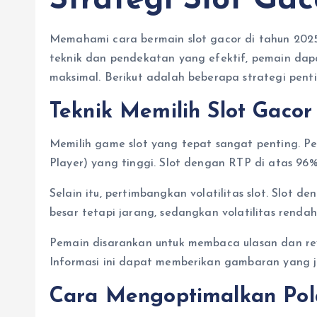
Strategi Slot Ga
Memahami cara bermain slot gacor di tahun 202
teknik dan pendekatan yang efektif, pemain d
maksimal. Berikut adalah beberapa strategi penti
Teknik Memilih Slot Gacor
Memilih game slot yang tepat sangat penting. P
Player) yang tinggi. Slot dengan RTP di atas 9
Selain itu, pertimbangkan volatilitas slot. Slot
besar tetapi jarang, sedangkan volatilitas renda
Pemain disarankan untuk membaca ulasan dan revi
Informasi ini dapat memberikan gambaran yang j
Cara Mengoptimalkan Pol