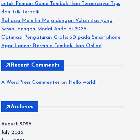
untuk Pemain Game Tembak Ikan Terpercaya: Tips
dan Trik Terbaik
Rahasia Memilih Meja dengan Volatilitas yang
Sesuai dengan Modal Anda di 2026
Optimasi Pengaturan Grafis 3D pada Smartphone
Agar Lancar Bermain Tembak Ikan Online
Recent Comments
A WordPress Commenter
on
Hello world!
Archives
August 2026
July 2026