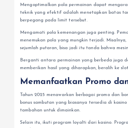
Mengoptimalkan pola permainan dapat mengarah
teknik yang efektif adalah menetapkan batas t
berpegang pada limit tersebut.
Mengamati pola kemenangan juga penting. Pemai
menemukan pola yang mungkin terjadi. Misalnya,
sejumlah putaran, bisa jadi itu tanda bahwa mesin
Berganti antara permainan yang berbeda juga da
memberikan hasil yang diharapkan, beralih ke slot 
Memanfaatkan Promo dan
Tahun 2025 menawarkan berbagai promo dan bonu
bonus sambutan yang biasanya tersedia di kasino o
tambahan untuk dimainkan.
Selain itu, ikuti program loyalti dari kasino. Pr