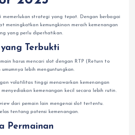
cor 2025
5 memerlukan strategi yang tepat. Dengan berbagai
apat meningkatkan kemungkinan meraih kemenangan
ng yang perlu diperhatikan.
 yang Terbukti
emain harus mencari slot dengan RTP (Return to
6% umumnya lebih menguntungkan.
 dengan volatilitas tinggi menawarkan kemenangan
h menyediakan kemenangan kecil secara lebih rutin.
ew dari pemain lain mengenai slot tertentu.
elas tentang potensi kemenangan.
a Permainan