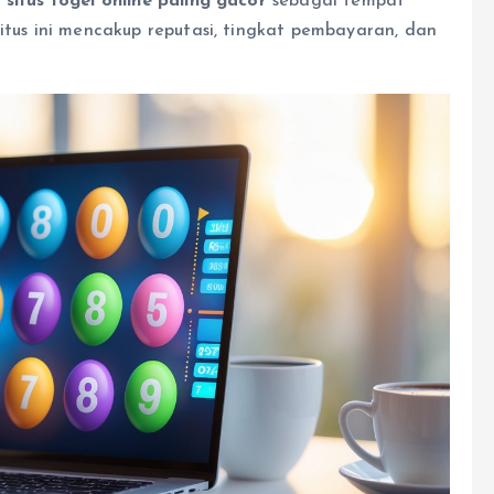
i
situs togel online paling gacor
sebagai tempat
situs ini mencakup reputasi, tingkat pembayaran, dan