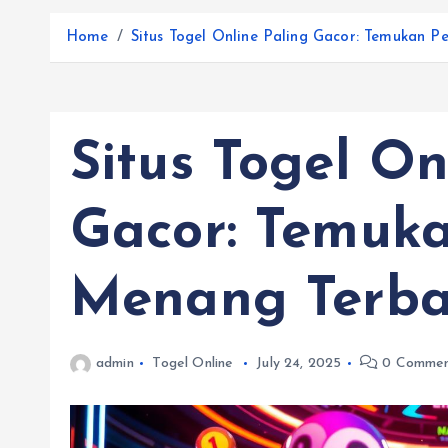
Home
Situs Togel Online Paling Gacor: Temukan 
Situs Togel On
Gacor: Temuk
Menang Terba
admin
Togel Online
July 24, 2025
0 Commen