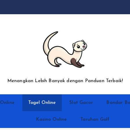
Menangkan Lebih Banyak dengan Panduan Terbaik!
 Online
Togel Online
Slot Gacor
Bandar Bo
Kasino Online
Taruhan Golf