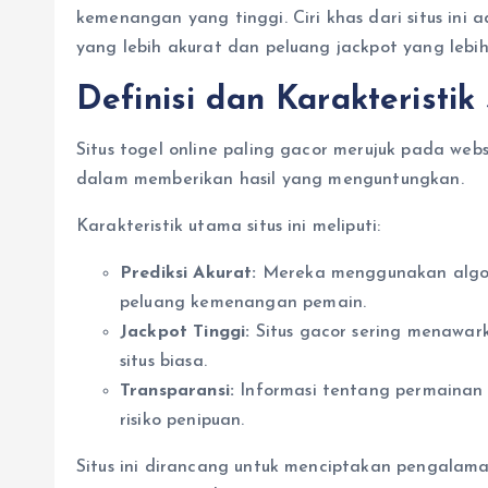
kemenangan yang tinggi. Ciri khas dari situs in
yang lebih akurat dan peluang jackpot yang lebih
Definisi dan Karakteristik
Situs togel online paling gacor merujuk pada web
dalam memberikan hasil yang menguntungkan.
Karakteristik utama situs ini meliputi:
Prediksi Akurat:
Mereka menggunakan algori
peluang kemenangan pemain.
Jackpot Tinggi:
Situs gacor sering menawar
situs biasa.
Transparansi:
Informasi tentang permainan d
risiko penipuan.
Situs ini dirancang untuk menciptakan pengala