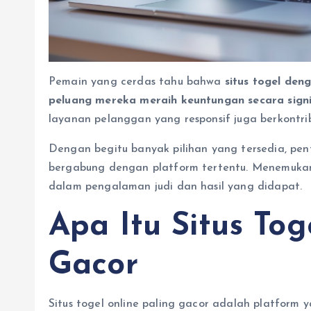
Pemain yang cerdas tahu bahwa
situs togel de
peluang mereka meraih keuntungan secara signi
layanan pelanggan yang responsif juga berkont
Dengan begitu banyak pilihan yang tersedia, pen
bergabung dengan platform tertentu. Menemukan
dalam pengalaman judi dan hasil yang didapat.
Apa Itu Situs Tog
Gacor
Situs togel online paling gacor adalah platfor