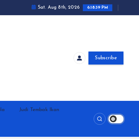
Sat. Aug 8th, 2026
6:18:41 PM
Subscribe
la
Judi Tembak Ikan