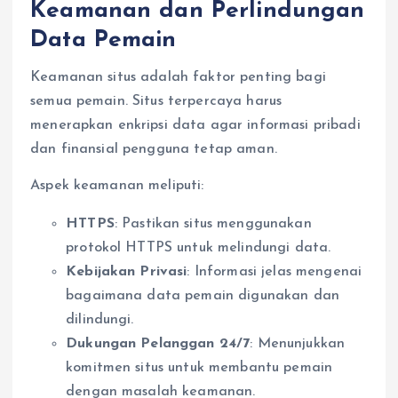
Keamanan dan Perlindungan
Data Pemain
Keamanan situs adalah faktor penting bagi
semua pemain. Situs terpercaya harus
menerapkan enkripsi data agar informasi pribadi
dan finansial pengguna tetap aman.
Aspek keamanan meliputi:
HTTPS
: Pastikan situs menggunakan
protokol HTTPS untuk melindungi data.
Kebijakan Privasi
: Informasi jelas mengenai
bagaimana data pemain digunakan dan
dilindungi.
Dukungan Pelanggan 24/7
: Menunjukkan
komitmen situs untuk membantu pemain
dengan masalah keamanan.