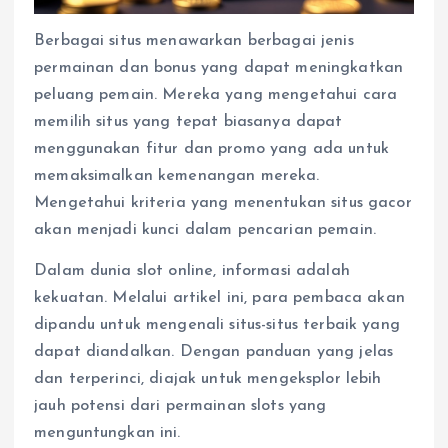
Berbagai situs menawarkan berbagai jenis
permainan dan bonus yang dapat meningkatkan
peluang pemain. Mereka yang mengetahui cara
memilih situs yang tepat biasanya dapat
menggunakan fitur dan promo yang ada untuk
memaksimalkan kemenangan mereka.
Mengetahui kriteria yang menentukan situs gacor
akan menjadi kunci dalam pencarian pemain.
Dalam dunia slot online, informasi adalah
kekuatan. Melalui artikel ini, para pembaca akan
dipandu untuk mengenali situs-situs terbaik yang
dapat diandalkan. Dengan panduan yang jelas
dan terperinci, diajak untuk mengeksplor lebih
jauh potensi dari permainan slots yang
menguntungkan ini.