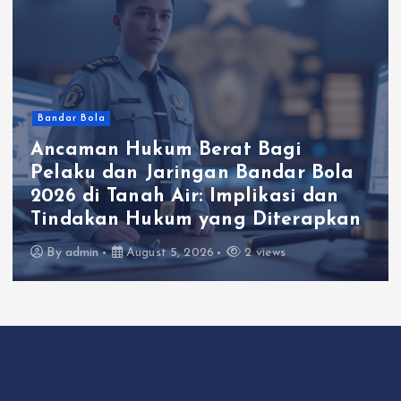
Bandar Bola
Peran PPATK dalam Melacak
Aliran Dana Gelap dari Bandar
Bola 2026: Strategi dan Tantangan
By
admin
August 4, 2026
17 views