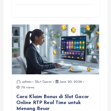
admin
Slot Gacor
June 20, 2026
78 views
Cara Klaim Bonus di Slot Gacor
Online RTP Real Time untuk
Menang Besar