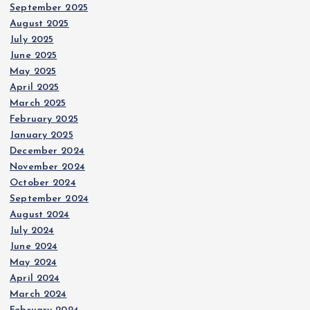
September 2025
August 2025
July 2025
June 2025
May 2025
April 2025
March 2025
February 2025
January 2025
December 2024
November 2024
October 2024
September 2024
August 2024
July 2024
June 2024
May 2024
April 2024
March 2024