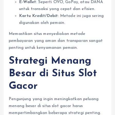
E-Wallet
: Seperti OVO, GoPay, atau DANA
untuk transaksi yang cepat dan efisien.
Kartu Kredit/Debit
: Metode ini juga sering
digunakan oleh pemain.
Memastikan situs menyediakan metode
pembayaran yang aman dan transparan sangat
penting untuk kenyamanan pemain.
Strategi Menang
Besar di Situs Slot
Gacor
Pengunjung yang ingin meningkatkan peluang
menang besar di situs slot gacor harus
mempertimbangkan beberapa strategi penting.