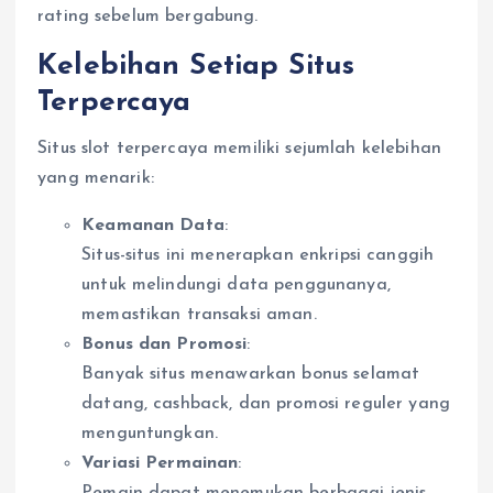
rating sebelum bergabung.
Kelebihan Setiap Situs
Terpercaya
Situs slot terpercaya memiliki sejumlah kelebihan
yang menarik:
Keamanan Data
:
Situs-situs ini menerapkan enkripsi canggih
untuk melindungi data penggunanya,
memastikan transaksi aman.
Bonus dan Promosi
:
Banyak situs menawarkan bonus selamat
datang, cashback, dan promosi reguler yang
menguntungkan.
Variasi Permainan
:
Pemain dapat menemukan berbagai jenis