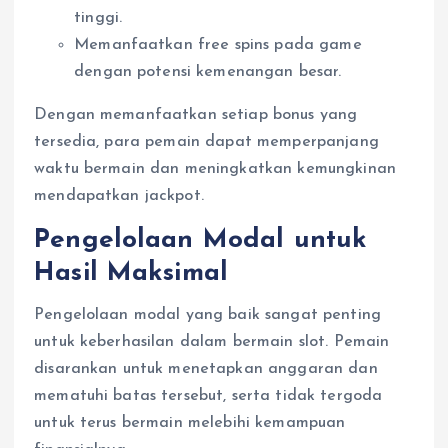
tinggi.
Memanfaatkan free spins pada game
dengan potensi kemenangan besar.
Dengan memanfaatkan setiap bonus yang
tersedia, para pemain dapat memperpanjang
waktu bermain dan meningkatkan kemungkinan
mendapatkan jackpot.
Pengelolaan Modal untuk
Hasil Maksimal
Pengelolaan modal yang baik sangat penting
untuk keberhasilan dalam bermain slot. Pemain
disarankan untuk menetapkan anggaran dan
mematuhi batas tersebut, serta tidak tergoda
untuk terus bermain melebihi kemampuan