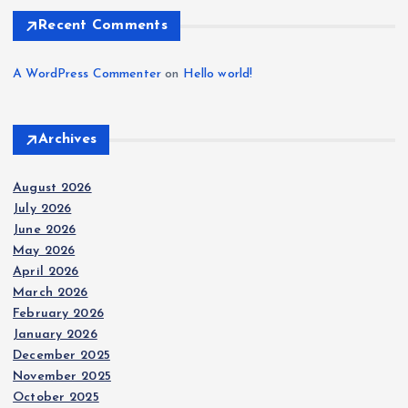
Recent Comments
A WordPress Commenter
on
Hello world!
Archives
August 2026
July 2026
June 2026
May 2026
April 2026
March 2026
February 2026
January 2026
December 2025
November 2025
October 2025