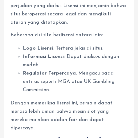
perjudian yang diakui. Lisensi ini menjamin bahwa
situs beroperasi secara legal dan mengikuti
aturan yang ditetapkan.
Beberapa ciri site berlisensi antara lain:
Logo Lisensi
: Tertera jelas di situs.
Informasi Lisensi
: Dapat diakses dengan
mudah.
Regulator Terpercaya
: Mengacu pada
entitas seperti MGA atau UK Gambling
Commission.
Dengan memeriksa lisensi ini, pemain dapat
merasa lebih aman bahwa mesin slot yang
mereka mainkan adalah fair dan dapat
dipercaya.