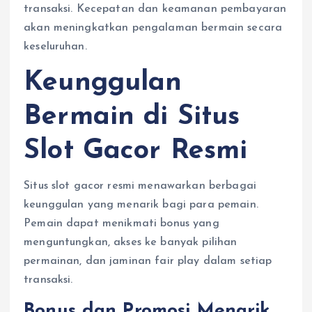
transaksi. Kecepatan dan keamanan pembayaran
akan meningkatkan pengalaman bermain secara
keseluruhan.
Keunggulan
Bermain di Situs
Slot Gacor Resmi
Situs slot gacor resmi menawarkan berbagai
keunggulan yang menarik bagi para pemain.
Pemain dapat menikmati bonus yang
menguntungkan, akses ke banyak pilihan
permainan, dan jaminan fair play dalam setiap
transaksi.
Bonus dan Promosi Menarik