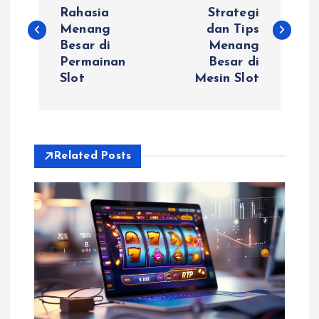
o
Rahasia
Strategi
Menang
dan Tips
s
Besar di
Menang
Permainan
Besar di
t
Slot
Mesin Slot
n
a
Related Posts
v
i
g
a
t