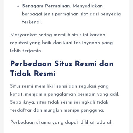
Beragam Permainan
: Menyediakan
berbagai jenis permainan slot dari penyedia
terkenal.
Masyarakat sering memilih situs ini karena
reputasi yang baik dan kualitas layanan yang
lebih terjamin.
Perbedaan Situs Resmi dan
Tidak Resmi
Situs resmi memiliki lisensi dan regulasi yang
ketat, menjamin pengalaman bermain yang adil.
Sebaliknya, situs tidak resmi seringkali tidak
terdaftar dan mungkin menipu pengguna.
Perbedaan utama yang dapat dilihat adalah: