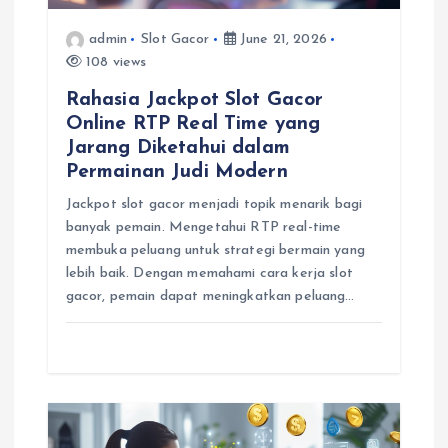
i
admin
Slot Gacor
June 21, 2026
108 views
o
Rahasia Jackpot Slot Gacor
Online RTP Real Time yang
n
Jarang Diketahui dalam
Permainan Judi Modern
Jackpot slot gacor menjadi topik menarik bagi
banyak pemain. Mengetahui RTP real-time
membuka peluang untuk strategi bermain yang
lebih baik. Dengan memahami cara kerja slot
gacor, pemain dapat meningkatkan peluang…