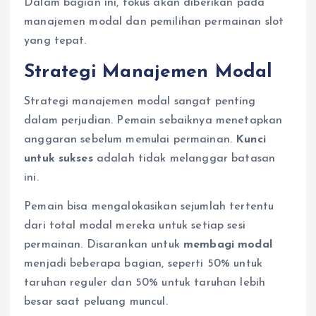
Dalam bagian ini, fokus akan diberikan pada
manajemen modal dan pemilihan permainan slot
yang tepat.
Strategi Manajemen Modal
Strategi manajemen modal sangat penting
dalam perjudian. Pemain sebaiknya menetapkan
anggaran sebelum memulai permainan.
Kunci
untuk sukses
adalah tidak melanggar batasan
ini.
Pemain bisa mengalokasikan sejumlah tertentu
dari total modal mereka untuk setiap sesi
permainan. Disarankan untuk
membagi modal
menjadi beberapa bagian, seperti 50% untuk
taruhan reguler dan 50% untuk taruhan lebih
besar saat peluang muncul.