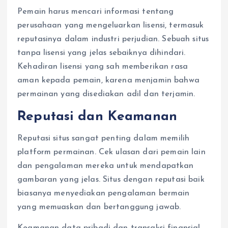
Pemain harus mencari informasi tentang
perusahaan yang mengeluarkan lisensi, termasuk
reputasinya dalam industri perjudian. Sebuah situs
tanpa lisensi yang jelas sebaiknya dihindari.
Kehadiran lisensi yang sah memberikan rasa
aman kepada pemain, karena menjamin bahwa
permainan yang disediakan adil dan terjamin.
Reputasi dan Keamanan
Reputasi situs sangat penting dalam memilih
platform permainan. Cek ulasan dari pemain lain
dan pengalaman mereka untuk mendapatkan
gambaran yang jelas. Situs dengan reputasi baik
biasanya menyediakan pengalaman bermain
yang memuaskan dan bertanggung jawab.
Keamanan data pribadi dan transaksi finansial