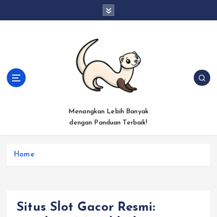
S
k
i
p
t
o
c
o
n
t
Menangkan Lebih Banyak
e
dengan Panduan Terbaik!
n
t
Home
Situs Slot Gacor Resmi: