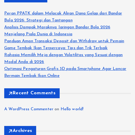
Peran PPATK dalam Melacak Aliran Dana Gelap dari Bandar
Bola 2026: Strategi dan Tantangan
Analisis Dampak Maraknya Jaringan Bandar Bola 2026
Menjelang Piala Dunia di Indonesia
Panduan Aman Transaksi Deposit dan Withdraw untuk Pemain
Game Tembak Ikan Terpercaya: Tips dan Trik Terbaik
Rahasia Memilih Meja dengan Volatilitas yang Sesuai dengan
Modal Anda di 2026
Optimasi Pengaturan Grafis 3D pada Smartphone Agar Lancar
Bermain Tembak Ikan Online
Recent Comments
A WordPress Commenter
on
Hello world!
Archives