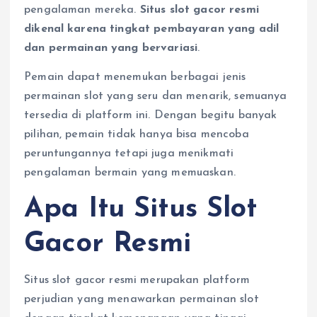
pengalaman mereka.
Situs slot gacor resmi
dikenal karena tingkat pembayaran yang adil
dan permainan yang bervariasi
.
Pemain dapat menemukan berbagai jenis
permainan slot yang seru dan menarik, semuanya
tersedia di platform ini. Dengan begitu banyak
pilihan, pemain tidak hanya bisa mencoba
peruntungannya tetapi juga menikmati
pengalaman bermain yang memuaskan.
Apa Itu Situs Slot
Gacor Resmi
Situs slot gacor resmi merupakan platform
perjudian yang menawarkan permainan slot