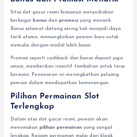
Situs slot gacor resmi biasanya menyediakan
berbagai
bonus
dan
promosi
yang menarik.
Bonus selamat datang sering kali menjadi daya
tarik utama, memungkinkan pemain baru untuk
memulai dengan modal lebih besar.
Promosi seperti cashback dan bonus deposit juga
umum, memberikan insentif tambahan untuk terus
bermain. Penawaran ini meningkatkan peluang
pemain dalam mendapatkan kemenangan.
Pilihan Permainan Slot
Terlengkap
Dalam situs slot gacor resmi, pemain akan
menemukan
pilihan permainan
yang sangat
lengkap. Ragam permainan mulai dari klasik