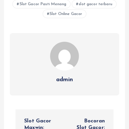
Slot Gacor Pasti Menang
slot gacor terbaru
Slot Online Gacor
admin
P
Slot Gacor
Bocoran
Maxwin:
Slot Gacor: