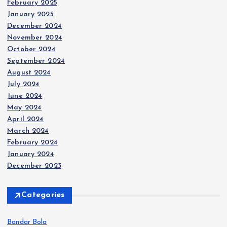
February 2025
January 2025
December 2024
November 2024
October 2024
September 2024
August 2024
July 2024
June 2024
May 2024
April 2024
March 2024
February 2024
January 2024
December 2023
Categories
Bandar Bola