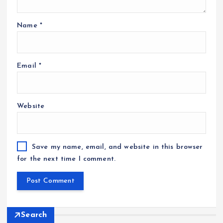
Name
*
Email
*
Website
Save my name, email, and website in this browser
for the next time I comment.
Search