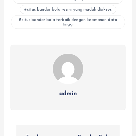
situs bandar bola resmi yang mudah diakses
situs bandar bola terbaik dengan keamanan data
tinggi
admin
P