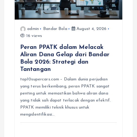
t
i
admin
Bandar Bola
August 4, 2026
o
16 views
Peran PPATK dalam Melacak
n
Aliran Dana Gelap dari Bandar
Bola 2026: Strategi dan
Tantangan
top10supercars.com – Dalam dunia perjudian
yang terus berkembang, peran PPATK sangat
penting untuk memastikan bahwa aliran dana
yang tidak sah dapat terlacak dengan efektif.
PPATK memiliki teknik khusus untuk
mengidentifikasi…