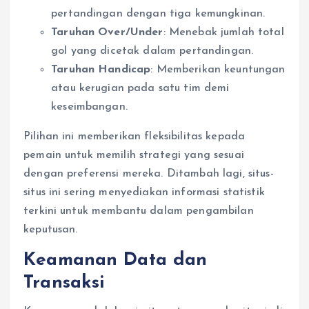
pertandingan dengan tiga kemungkinan.
Taruhan Over/Under
: Menebak jumlah total
gol yang dicetak dalam pertandingan.
Taruhan Handicap
: Memberikan keuntungan
atau kerugian pada satu tim demi
keseimbangan.
Pilihan ini memberikan fleksibilitas kepada
pemain untuk memilih strategi yang sesuai
dengan preferensi mereka. Ditambah lagi, situs-
situs ini sering menyediakan informasi statistik
terkini untuk membantu dalam pengambilan
keputusan.
Keamanan Data dan
Transaksi