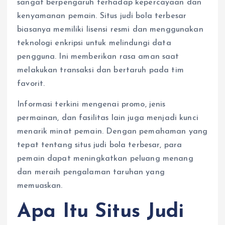
sangat berpengaruh terhadap kepercayaan dan
kenyamanan pemain. Situs judi bola terbesar
biasanya memiliki lisensi resmi dan menggunakan
teknologi enkripsi untuk melindungi data
pengguna. Ini memberikan rasa aman saat
melakukan transaksi dan bertaruh pada tim
favorit.
Informasi terkini mengenai promo, jenis
permainan, dan fasilitas lain juga menjadi kunci
menarik minat pemain. Dengan pemahaman yang
tepat tentang situs judi bola terbesar, para
pemain dapat meningkatkan peluang menang
dan meraih pengalaman taruhan yang
memuaskan.
Apa Itu Situs Judi