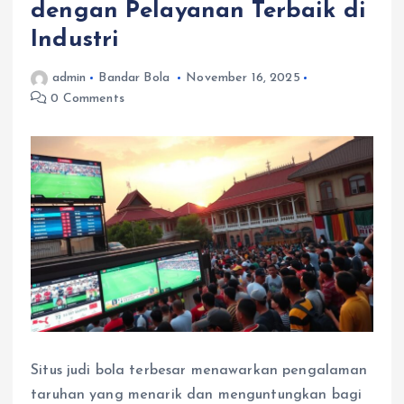
dengan Pelayanan Terbaik di
Industri
admin
Bandar Bola
November 16, 2025
0 Comments
Situs judi bola terbesar menawarkan pengalaman
taruhan yang menarik dan menguntungkan bagi