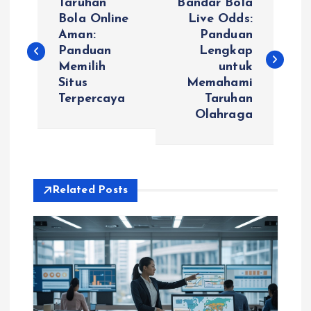
Taruhan
Bandar Bola
o
Bola Online
Live Odds:
Aman:
Panduan
Panduan
Lengkap
s
Memilih
untuk
Situs
Memahami
t
Terpercaya
Taruhan
Olahraga
n
a
v
Related Posts
i
g
a