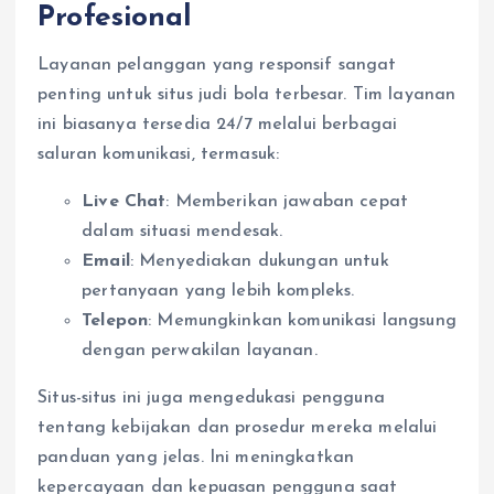
Profesional
Layanan pelanggan yang responsif sangat
penting untuk situs judi bola terbesar. Tim layanan
ini biasanya tersedia 24/7 melalui berbagai
saluran komunikasi, termasuk:
Live Chat
: Memberikan jawaban cepat
dalam situasi mendesak.
Email
: Menyediakan dukungan untuk
pertanyaan yang lebih kompleks.
Telepon
: Memungkinkan komunikasi langsung
dengan perwakilan layanan.
Situs-situs ini juga mengedukasi pengguna
tentang kebijakan dan prosedur mereka melalui
panduan yang jelas. Ini meningkatkan
kepercayaan dan kepuasan pengguna saat