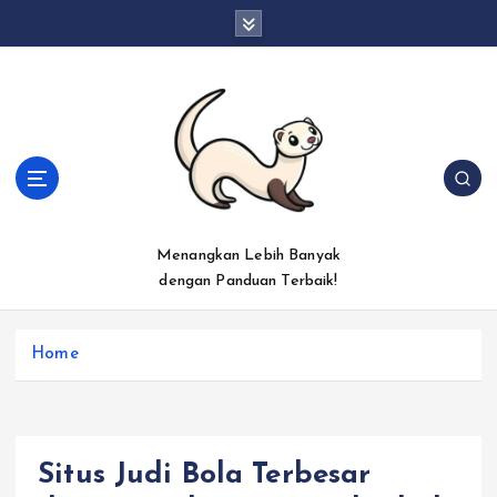
S
k
i
p
t
o
c
o
n
t
Menangkan Lebih Banyak
e
dengan Panduan Terbaik!
n
t
Home
Situs Judi Bola Terbesar