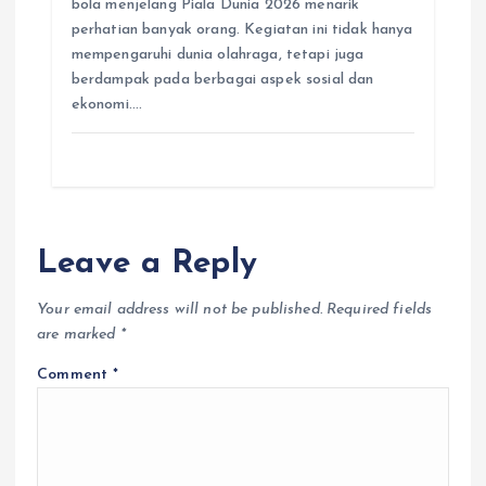
bola menjelang Piala Dunia 2026 menarik
perhatian banyak orang. Kegiatan ini tidak hanya
mempengaruhi dunia olahraga, tetapi juga
berdampak pada berbagai aspek sosial dan
ekonomi.…
Leave a Reply
Your email address will not be published.
Required fields
are marked
*
Comment
*