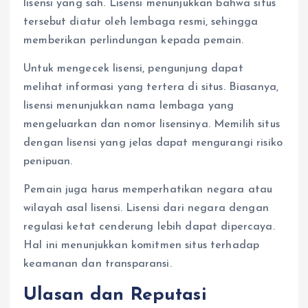
lisensi yang sah. Lisensi menunjukkan bahwa situs
tersebut diatur oleh lembaga resmi, sehingga
memberikan perlindungan kepada pemain.
Untuk mengecek lisensi, pengunjung dapat
melihat informasi yang tertera di situs. Biasanya,
lisensi menunjukkan nama lembaga yang
mengeluarkan dan nomor lisensinya. Memilih situs
dengan lisensi yang jelas dapat mengurangi risiko
penipuan.
Pemain juga harus memperhatikan negara atau
wilayah asal lisensi. Lisensi dari negara dengan
regulasi ketat cenderung lebih dapat dipercaya.
Hal ini menunjukkan komitmen situs terhadap
keamanan dan transparansi.
Ulasan dan Reputasi