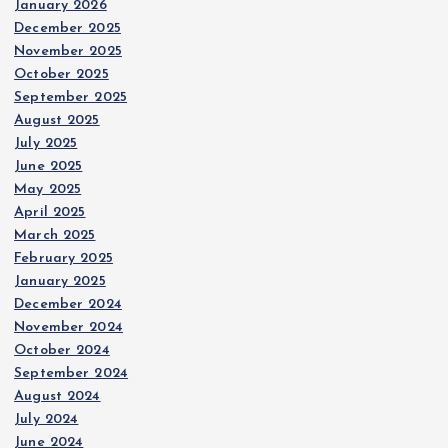
January 2026
December 2025
November 2025
October 2025
September 2025
August 2025
July 2025
June 2025
May 2025
April 2025
March 2025
February 2025
January 2025
December 2024
November 2024
October 2024
September 2024
August 2024
July 2024
June 2024