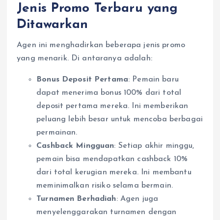
Jenis Promo Terbaru yang
Ditawarkan
Agen ini menghadirkan beberapa jenis promo
yang menarik. Di antaranya adalah:
Bonus Deposit Pertama
: Pemain baru
dapat menerima bonus 100% dari total
deposit pertama mereka. Ini memberikan
peluang lebih besar untuk mencoba berbagai
permainan.
Cashback Mingguan
: Setiap akhir minggu,
pemain bisa mendapatkan cashback 10%
dari total kerugian mereka. Ini membantu
meminimalkan risiko selama bermain.
Turnamen Berhadiah
: Agen juga
menyelenggarakan turnamen dengan