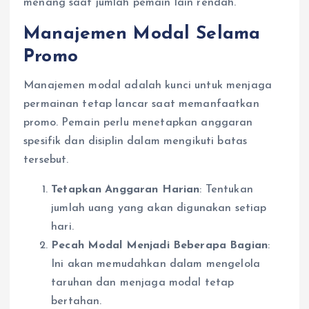
menang saat jumlah pemain lain rendah.
Manajemen Modal Selama
Promo
Manajemen modal adalah kunci untuk menjaga
permainan tetap lancar saat memanfaatkan
promo. Pemain perlu menetapkan anggaran
spesifik dan disiplin dalam mengikuti batas
tersebut.
Tetapkan Anggaran Harian
: Tentukan
jumlah uang yang akan digunakan setiap
hari.
Pecah Modal Menjadi Beberapa Bagian
:
Ini akan memudahkan dalam mengelola
taruhan dan menjaga modal tetap
bertahan.