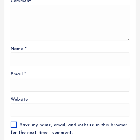
Comment
*
Name
*
Email
*
Website
Save my name, email, and website in this browser
for the next time I comment.