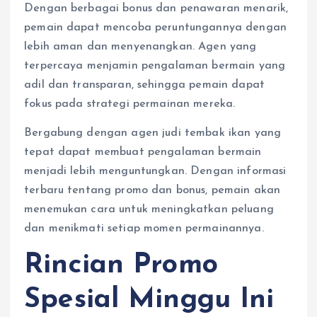
Dengan berbagai bonus dan penawaran menarik,
pemain dapat mencoba peruntungannya dengan
lebih aman dan menyenangkan. Agen yang
terpercaya menjamin pengalaman bermain yang
adil dan transparan, sehingga pemain dapat
fokus pada strategi permainan mereka.
Bergabung dengan agen judi tembak ikan yang
tepat dapat membuat pengalaman bermain
menjadi lebih menguntungkan. Dengan informasi
terbaru tentang promo dan bonus, pemain akan
menemukan cara untuk meningkatkan peluang
dan menikmati setiap momen permainannya.
Rincian Promo
Spesial Minggu Ini