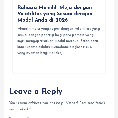
Rahasia Memilih Meja dengan
Volatilitas yang Sesuai dengan
Modal Anda di 2026
Memilih meja yang tepat dengan volatilitas yang
sesuai sangat penting bagi para pemain yang
ingin mengoptimalkan modal mereka. Salah satu
kunci utama adalah memahami tingkat risiko
yang nyaman bagi mereka,…
Leave a Reply
Your email address will not be published.
Required fields
are marked
*