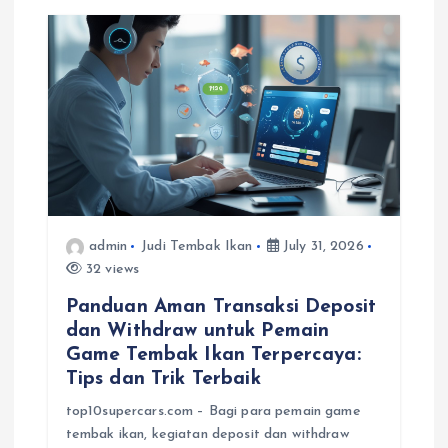
g
a
t
i
o
admin
Judi Tembak Ikan
July 31, 2026
n
32 views
Panduan Aman Transaksi Deposit
dan Withdraw untuk Pemain
Game Tembak Ikan Terpercaya:
Tips dan Trik Terbaik
top10supercars.com – Bagi para pemain game
tembak ikan, kegiatan deposit dan withdraw