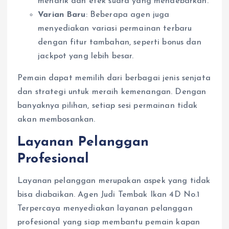
menarik dan efek suara yang mendebarkan.
Varian Baru
: Beberapa agen juga
menyediakan variasi permainan terbaru
dengan fitur tambahan, seperti bonus dan
jackpot yang lebih besar.
Pemain dapat memilih dari berbagai jenis senjata
dan strategi untuk meraih kemenangan. Dengan
banyaknya pilihan, setiap sesi permainan tidak
akan membosankan.
Layanan Pelanggan
Profesional
Layanan pelanggan merupakan aspek yang tidak
bisa diabaikan. Agen Judi Tembak Ikan 4D No.1
Terpercaya menyediakan layanan pelanggan
profesional yang siap membantu pemain kapan