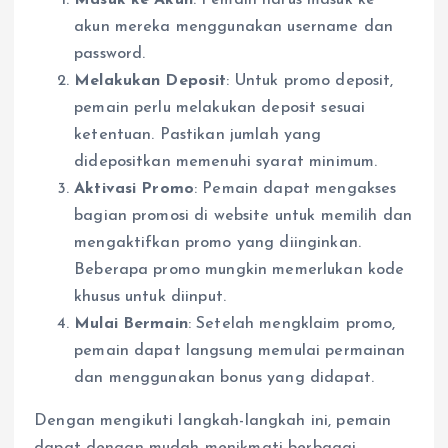
Masuk ke Akun
: Pemain harus masuk ke
akun mereka menggunakan username dan
password.
Melakukan Deposit
: Untuk promo deposit,
pemain perlu melakukan deposit sesuai
ketentuan. Pastikan jumlah yang
didepositkan memenuhi syarat minimum.
Aktivasi Promo
: Pemain dapat mengakses
bagian promosi di website untuk memilih dan
mengaktifkan promo yang diinginkan.
Beberapa promo mungkin memerlukan kode
khusus untuk diinput.
Mulai Bermain
: Setelah mengklaim promo,
pemain dapat langsung memulai permainan
dan menggunakan bonus yang didapat.
Dengan mengikuti langkah-langkah ini, pemain