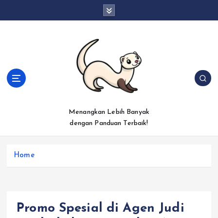
S
k
i
p
t
o
c
o
n
t
Menangkan Lebih Banyak
e
dengan Panduan Terbaik!
n
t
Home
Promo Spesial di Agen Judi