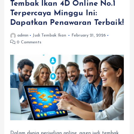
Tembak Ikan 4D Online No.1
Terpercaya Minggu Ini:
Dapatkan Penawaran Terbaik!
admin
Judi Tembak Ikan
February 21, 2026
0 Comments
Dalam dunia perjudian online, agen judi tembak