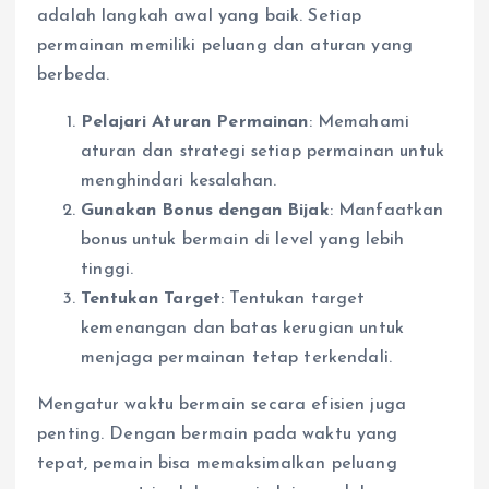
adalah langkah awal yang baik. Setiap
permainan memiliki peluang dan aturan yang
berbeda.
Pelajari Aturan Permainan
: Memahami
aturan dan strategi setiap permainan untuk
menghindari kesalahan.
Gunakan Bonus dengan Bijak
: Manfaatkan
bonus untuk bermain di level yang lebih
tinggi.
Tentukan Target
: Tentukan target
kemenangan dan batas kerugian untuk
menjaga permainan tetap terkendali.
Mengatur waktu bermain secara efisien juga
penting. Dengan bermain pada waktu yang
tepat, pemain bisa memaksimalkan peluang