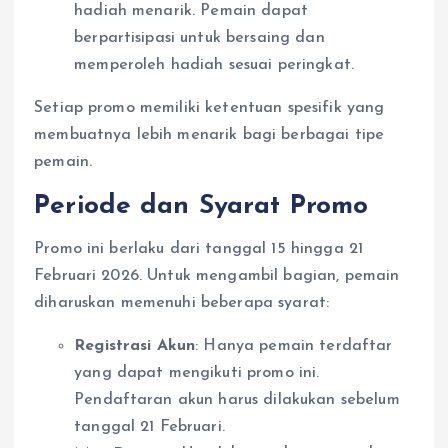
hadiah menarik. Pemain dapat
berpartisipasi untuk bersaing dan
memperoleh hadiah sesuai peringkat.
Setiap promo memiliki ketentuan spesifik yang
membuatnya lebih menarik bagi berbagai tipe
pemain.
Periode dan Syarat Promo
Promo ini berlaku dari tanggal 15 hingga 21
Februari 2026. Untuk mengambil bagian, pemain
diharuskan memenuhi beberapa syarat:
Registrasi Akun
: Hanya pemain terdaftar
yang dapat mengikuti promo ini.
Pendaftaran akun harus dilakukan sebelum
tanggal 21 Februari.