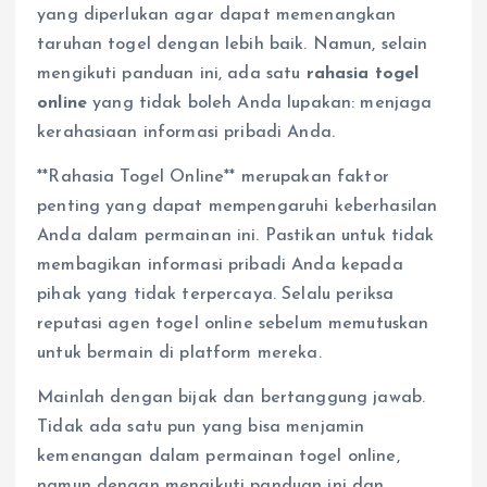
yang diperlukan agar dapat memenangkan
taruhan togel dengan lebih baik. Namun, selain
mengikuti panduan ini, ada satu
rahasia togel
online
yang tidak boleh Anda lupakan: menjaga
kerahasiaan informasi pribadi Anda.
**Rahasia Togel Online** merupakan faktor
penting yang dapat mempengaruhi keberhasilan
Anda dalam permainan ini. Pastikan untuk tidak
membagikan informasi pribadi Anda kepada
pihak yang tidak terpercaya. Selalu periksa
reputasi agen togel online sebelum memutuskan
untuk bermain di platform mereka.
Mainlah dengan bijak dan bertanggung jawab.
Tidak ada satu pun yang bisa menjamin
kemenangan dalam permainan togel online,
namun dengan mengikuti panduan ini dan