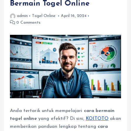
Bermain Togel Online
admin
Togel Online
April 16, 2024
0 Comments
Anda tertarik untuk mempelajari
cara bermain
togel online
yang efektif? Di sini,
KOITOTO
akan
memberikan panduan lengkap tentang
cara