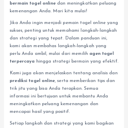
bermain togel online
dan meningkatkan peluang
kemenangan Anda. Mari kita mulai!
Jika Anda ingin menjadi pemain togel online yang
sukses, penting untuk memahami langkah-langkah
dan strategi yang tepat. Dalam panduan ini,
kami akan membahas langkah-langkah yang
perlu Anda ambil, mulai dari memilih
agen togel
terpercaya
hingga strategi bermain yang efektif.
Kami juga akan menjelaskan tentang analisis dan
prediksi togel online
, serta memberikan tips dan
trik jitu yang bisa Anda terapkan. Semua
informasi ini bertujuan untuk membantu Anda
meningkatkan peluang kemenangan dan
mencapai hasil yang positif.
Setiap langkah dan strategi yang kami bagikan