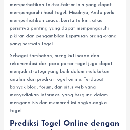
memperhatikan faktor-faktor lain yang dapat
mempengaruhi hasil togel. Misalnya, Anda perlu
memperhatikan cuaca, berita terkini, atau
peristiwa penting yang dapat mempengaruhi
pikiran dan pengambilan keputusan orang-orang
yang bermain togel.
Sebagai tambahan, mengikuti saran dan
rekomendasi dari para pakar togel juga dapat
menjadi strategi yang baik dalam melakukan
analisis dan prediksi togel online. Terdapat
banyak blog, forum, dan situs web yang
menyediakan informasi yang berguna dalam
menganalisis dan memprediksi angka-angka
togel.
Prediksi Togel Online dengan