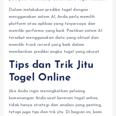
Dalam melakukan prediksi togel dengan
menggunakan sistem AI, Anda perlu memilih
platform atau aplikasi yang terpercaya dan
memiliki performa yang baik. Pastikan sistem AI
tersebut menggunakan data yang aktual dan
memiliki track record yang baik dalam
memberikan prediksi angka togel yang akurat.
Tips dan Trik Jitu
Togel Online
Jika Anda ingin meningkatkan peluang
kemenangan Anda saat bermain togel online,
tidak hanya strategi dan analisis yang penting,
tetapi juga tips dan trik jitu. Di bagian ini, kami