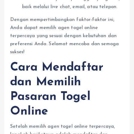
baik melalui live chat, email, atau telepon.
Dengan mempertimbangkan faktor-faktor ini,
Anda dapat memilih agen togel online
terpercaya yang sesuai dengan kebutuhan dan
preferensi Anda. Selamat mencoba dan semoga
sukses!
Cara Mendaftar
dan Memilih
Pasaran Togel
Online
Setelah memilih agen togel online terpercaya,