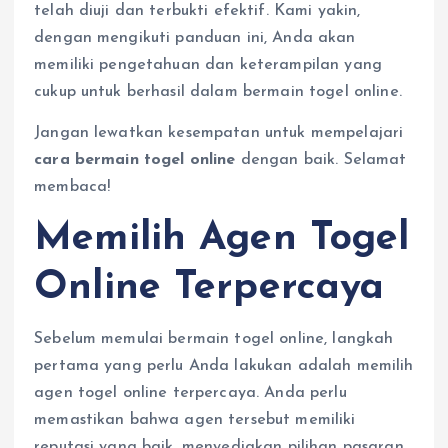
telah diuji dan terbukti efektif. Kami yakin,
dengan mengikuti panduan ini, Anda akan
memiliki pengetahuan dan keterampilan yang
cukup untuk berhasil dalam bermain togel online.
Jangan lewatkan kesempatan untuk mempelajari
cara bermain togel online
dengan baik. Selamat
membaca!
Memilih Agen Togel
Online Terpercaya
Sebelum memulai bermain togel online, langkah
pertama yang perlu Anda lakukan adalah memilih
agen togel online terpercaya. Anda perlu
memastikan bahwa agen tersebut memiliki
reputasi yang baik, menyediakan pilihan pasaran