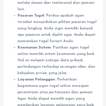
melalui ulasan dan testimonial dari pemain
lain.
Pasaran Togel:
Periksa apakah agen
tersebut menyediakan pilihan pasaran togel
yang lengkap. Anda ingin memiliki banyak
opsi pasaran untuk dipilih agar Anda dapat
memainkan togel favorit Anda.
Keamanan Sistem:
Pastikan agen togel
online memiliki sistem keamanan yang baik.
Hal ini meliputi enkripsi data pribadi,
perlindungan terhadap serangan siber, dan
kebijakan privasi yang jelas.
Layanan Pelanggan:
Perhatikan
bagaimana agen togel online merespon
permintaan atau pertanyaan dari pemain.
Agar Anda dapat memilih agen yang
memberikan layanan pelanggan yang baik,