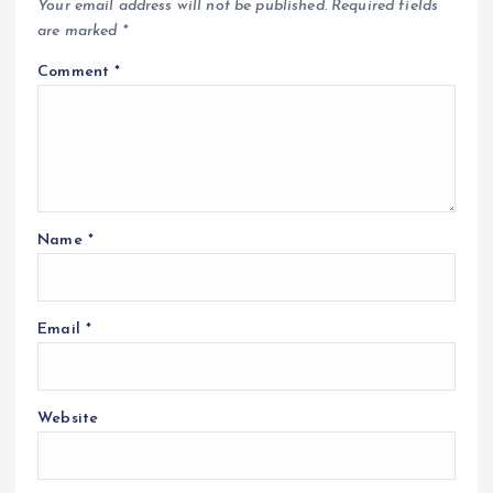
Your email address will not be published.
Required fields
are marked
*
Comment
*
Name
*
Email
*
Website