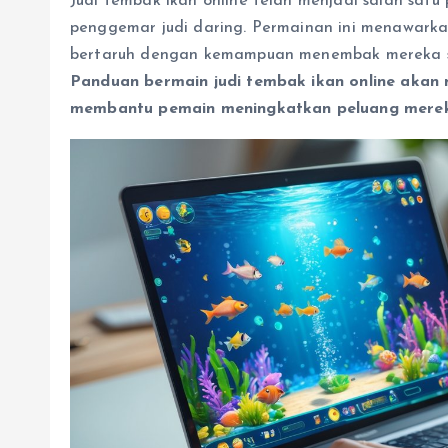
Judi tembak ikan online telah menjadi salah sat
penggemar judi daring. Permainan ini menawar
bertaruh dengan kemampuan menembak mereka sa
Panduan bermain judi tembak ikan online akan
membantu pemain meningkatkan peluang mere