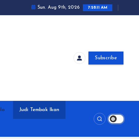
Sun. Aug 9th, 2026
7:28:12 AM
Subscribe
la
Judi Tembak Ikan