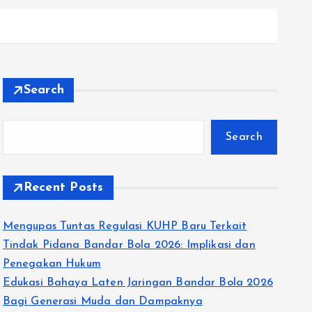
Search
Search
Recent Posts
Mengupas Tuntas Regulasi KUHP Baru Terkait
Tindak Pidana Bandar Bola 2026: Implikasi dan
Penegakan Hukum
Edukasi Bahaya Laten Jaringan Bandar Bola 2026
Bagi Generasi Muda dan Dampaknya