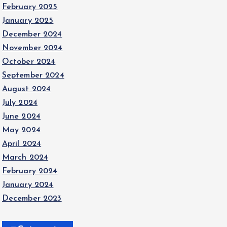
February 2025
January 2025
December 2024
November 2024
October 2024
September 2024
August 2024
July 2024
June 2024
May 2024
April 2024
March 2024
February 2024
January 2024
December 2023