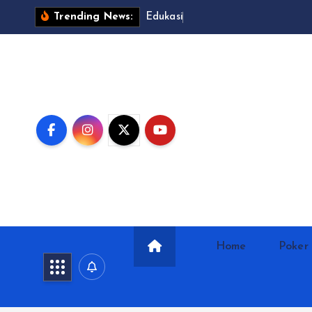
S
E
d
u
k
a
s
i
B
a
h
a
y
a
Trending News:
k
i
p
t
o
c
o
n
t
e
n
t
Home
Poker