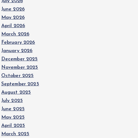
July 2026
June 2026
May 2026
April 2026
March 2026
February 2026
January 2026
December 2025
November 2025
October 2025
September 2025
August 2025
July 2025
June 2025
May 2025
April 2025
March 2025