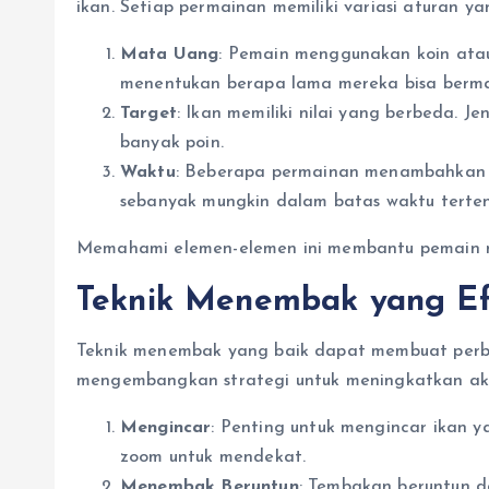
ikan. Setiap permainan memiliki variasi aturan y
Mata Uang
: Pemain menggunakan koin atau 
menentukan berapa lama mereka bisa berma
Target
: Ikan memiliki nilai yang berbeda. J
banyak poin.
Waktu
: Beberapa permainan menambahkan 
sebanyak mungkin dalam batas waktu terten
Memahami elemen-elemen ini membantu pemain me
Teknik Menembak yang Ef
Teknik menembak yang baik dapat membuat perb
mengembangkan strategi untuk meningkatkan akur
Mengincar
: Penting untuk mengincar ikan y
zoom untuk mendekat.
Menembak Beruntun
: Tembakan beruntun 