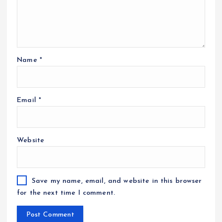
Name
*
Email
*
Website
Save my name, email, and website in this browser
for the next time I comment.