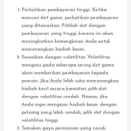
Perhatikan pembayaran tinggi: Ketika
mencari slot game, perhatikan pembayaran
yang ditawarkan. Pilihlah slot dengan
pembayaran yang tinggi, karena ini akan
meningkatkan kemungkinan Anda untuk
memenangkan hadiah besar.
Sesuaikan dengan volatilitas: Volatilitas
mengacu pada seberapa sering slot game
akan memberikan pembayaran kepada
pemain. Jika Anda lebih suka memenangkan
hadiah kecil secara konsisten, pilih slot
dengan volatilitas rendah. Namun, jika
Anda ingin mengejar hadiah besar dengan
peluang yang lebih rendah, pilih slot dengan
volatilitas tinggi.
Temukan gaya permainan yang cocok: