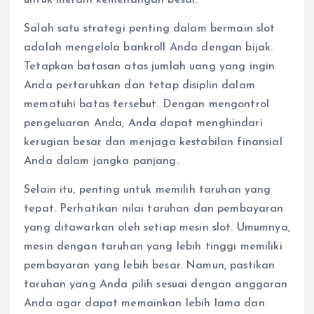
Salah satu strategi penting dalam bermain slot
adalah mengelola bankroll Anda dengan bijak.
Tetapkan batasan atas jumlah uang yang ingin
Anda pertaruhkan dan tetap disiplin dalam
mematuhi batas tersebut. Dengan mengontrol
pengeluaran Anda, Anda dapat menghindari
kerugian besar dan menjaga kestabilan finansial
Anda dalam jangka panjang.
Selain itu, penting untuk memilih taruhan yang
tepat. Perhatikan nilai taruhan dan pembayaran
yang ditawarkan oleh setiap mesin slot. Umumnya,
mesin dengan taruhan yang lebih tinggi memiliki
pembayaran yang lebih besar. Namun, pastikan
taruhan yang Anda pilih sesuai dengan anggaran
Anda agar dapat memainkan lebih lama dan