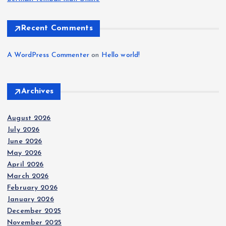
Recent Comments
A WordPress Commenter
on
Hello world!
Archives
August 2026
July 2026
June 2026
May 2026
April 2026
March 2026
February 2026
January 2026
December 2025
November 2025