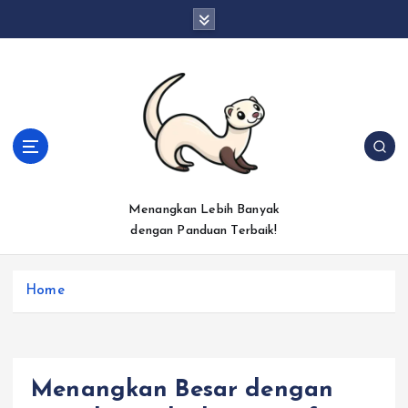
S
k
i
p
t
o
c
o
n
t
Menangkan Lebih Banyak
e
dengan Panduan Terbaik!
n
t
Home
Menangkan Besar dengan