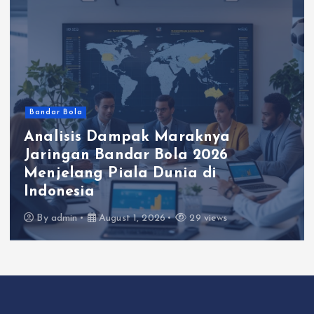
Judi Tembak Ikan
Panduan Aman Transaksi Deposit
dan Withdraw untuk Pemain Game
Tembak Ikan Terpercaya: Tips dan
Trik Terbaik
By
admin
July 31, 2026
27 views