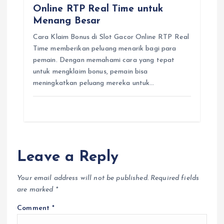
Online RTP Real Time untuk
Menang Besar
Cara Klaim Bonus di Slot Gacor Online RTP Real
Time memberikan peluang menarik bagi para
pemain. Dengan memahami cara yang tepat
untuk mengklaim bonus, pemain bisa
meningkatkan peluang mereka untuk…
Leave a Reply
Your email address will not be published.
Required fields
are marked
*
Comment
*