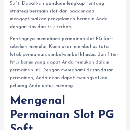
Soft. Dapatkan
panduan lengkap
tentang
strategi bermain slot
dan bagaimana
mengoptimalkan pengalaman bermain Anda
dengan tips dan trik terbaru.
Pentingnya memahami permainan slot PG Soft
sebelum memulai. Kami akan membahas tata
letak permainan,
simbol-simbol khusus
, dan fitur-
fitur bonus yang dapat Anda temukan dalam
permainan ini. Dengan memahami dasar-dasar
permainan, Anda akan dapat meningkatkan
peluang Anda untuk menang.
Mengenal
Permainan Slot PG
Soft