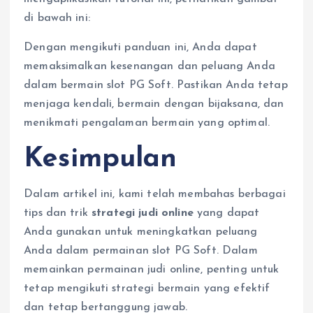
di bawah ini:
Dengan mengikuti panduan ini, Anda dapat
memaksimalkan kesenangan dan peluang Anda
dalam bermain slot PG Soft. Pastikan Anda tetap
menjaga kendali, bermain dengan bijaksana, dan
menikmati pengalaman bermain yang optimal.
Kesimpulan
Dalam artikel ini, kami telah membahas berbagai
tips dan trik
strategi judi online
yang dapat
Anda gunakan untuk meningkatkan peluang
Anda dalam permainan slot PG Soft. Dalam
memainkan permainan judi online, penting untuk
tetap mengikuti strategi bermain yang efektif
dan tetap bertanggung jawab.