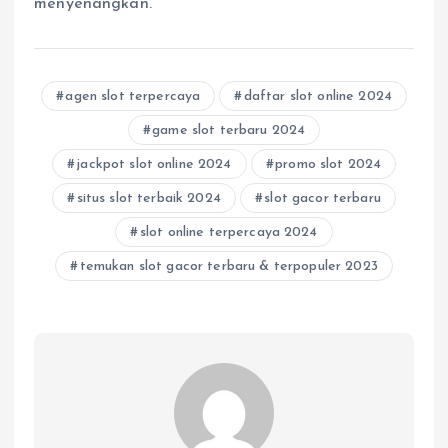
menyenangkan.
agen slot terpercaya
daftar slot online 2024
game slot terbaru 2024
jackpot slot online 2024
promo slot 2024
situs slot terbaik 2024
slot gacor terbaru
slot online terpercaya 2024
temukan slot gacor terbaru & terpopuler 2023