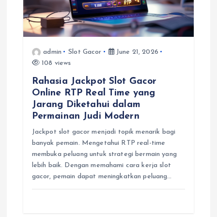
t
i
o
admin
Slot Gacor
June 21, 2026
108 views
n
Rahasia Jackpot Slot Gacor
Online RTP Real Time yang
Jarang Diketahui dalam
Permainan Judi Modern
Jackpot slot gacor menjadi topik menarik bagi
banyak pemain. Mengetahui RTP real-time
membuka peluang untuk strategi bermain yang
lebih baik. Dengan memahami cara kerja slot
gacor, pemain dapat meningkatkan peluang…