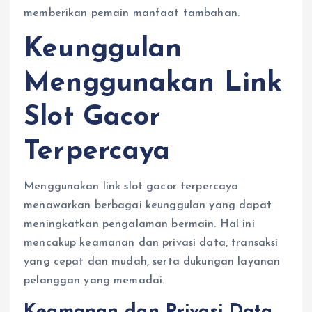
memberikan pemain manfaat tambahan.
Keunggulan
Menggunakan Link
Slot Gacor
Terpercaya
Menggunakan link slot gacor terpercaya
menawarkan berbagai keunggulan yang dapat
meningkatkan pengalaman bermain. Hal ini
mencakup keamanan dan privasi data, transaksi
yang cepat dan mudah, serta dukungan layanan
pelanggan yang memadai.
Keamanan dan Privasi Data