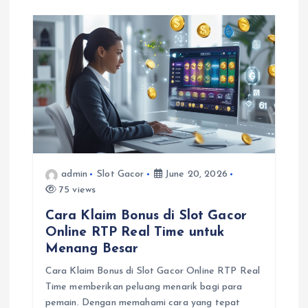
admin
Slot Gacor
June 20, 2026
75 views
Cara Klaim Bonus di Slot Gacor
Online RTP Real Time untuk
Menang Besar
Cara Klaim Bonus di Slot Gacor Online RTP Real
Time memberikan peluang menarik bagi para
pemain. Dengan memahami cara yang tepat