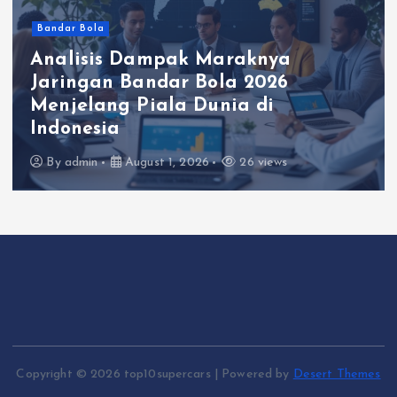
Judi Tembak Ikan
Panduan Aman Transaksi Depos
dan Withdraw untuk Pemain G
Tembak Ikan Terpercaya: Tips d
Trik Terbaik
By
admin
July 31, 2026
23 views
Copyright © 2026 top10supercars | Powered by
Desert Themes