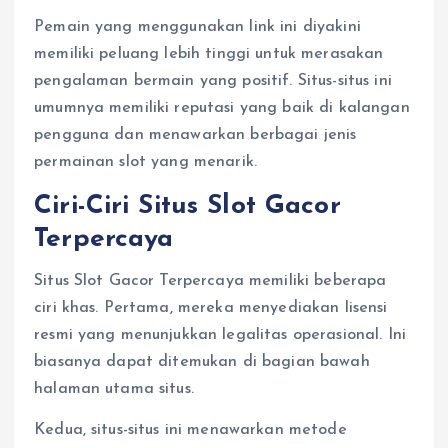
Pemain yang menggunakan link ini diyakini
memiliki peluang lebih tinggi untuk merasakan
pengalaman bermain yang positif. Situs-situs ini
umumnya memiliki reputasi yang baik di kalangan
pengguna dan menawarkan berbagai jenis
permainan slot yang menarik.
Ciri-Ciri Situs Slot Gacor
Terpercaya
Situs Slot Gacor Terpercaya memiliki beberapa
ciri khas. Pertama, mereka menyediakan lisensi
resmi yang menunjukkan legalitas operasional. Ini
biasanya dapat ditemukan di bagian bawah
halaman utama situs.
Kedua, situs-situs ini menawarkan metode