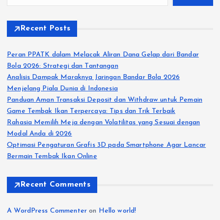
Recent Posts
Peran PPATK dalam Melacak Aliran Dana Gelap dari Bandar
Bola 2026: Strategi dan Tantangan
Analisis Dampak Maraknya Jaringan Bandar Bola 2026
Menjelang Piala Dunia di Indonesia
Panduan Aman Transaksi Deposit dan Withdraw untuk Pemain
Game Tembak Ikan Terpercaya: Tips dan Trik Terbaik
Rahasia Memilih Meja dengan Volatilitas yang Sesuai dengan
Modal Anda di 2026
Optimasi Pengaturan Grafis 3D pada Smartphone Agar Lancar
Bermain Tembak Ikan Online
Recent Comments
A WordPress Commenter
on
Hello world!