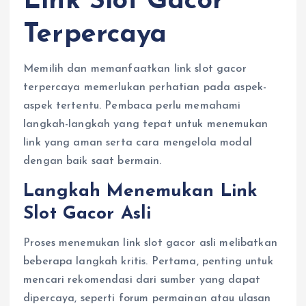
Link Slot Gacor
Terpercaya
Memilih dan memanfaatkan link slot gacor
terpercaya memerlukan perhatian pada aspek-
aspek tertentu. Pembaca perlu memahami
langkah-langkah yang tepat untuk menemukan
link yang aman serta cara mengelola modal
dengan baik saat bermain.
Langkah Menemukan Link
Slot Gacor Asli
Proses menemukan link slot gacor asli melibatkan
beberapa langkah kritis. Pertama, penting untuk
mencari rekomendasi dari sumber yang dapat
dipercaya, seperti forum permainan atau ulasan