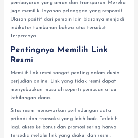
pembayaran yang aman dan transparan. Mereka
juga memiliki layanan pelanggan yang responsif.
Ulasan positif dari pemain lain biasanya menjadi
indikator tambahan bahwa situs tersebut
terpercaya.
Pentingnya Memilih Link
Resmi
Memilih link resmi sangat penting dalam dunia
perjudian online. Link yang tidak resmi dapat
menyebabkan masalah seperti penipuan atau
kehilangan dana.
Situs resmi menawarkan perlindungan data
pribadi dan transaksi yang lebih baik. Terlebih
lagi, akses ke bonus dan promosi sering hanya
tersedia melalui link yang diakui dan resmi,