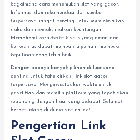
bagaimana cara menemukan slot yang gacor.
Informasi dan rekomendasi dari sumber
terpercaya sangat penting untuk meminimalkan
risiko dan memaksimalkan keuntungan.
Memahami karakteristik situs yang aman dan
berkualitas dapat membantu pemain membuat
keputusan yang lebih baik.
Dengan adanya banyak pilihan di luar sana,
penting untuk tahu ciri-ciri link slot gacor
terpercaya. Menginvestasikan waktu untuk
penelitian dan memilih platform yang tepat akan
sebanding dengan hasil yang didapat. Selamat
berpetualang di dunia slot online!
Pengertian Link