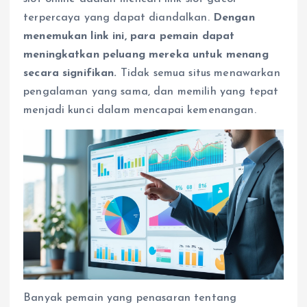
terpercaya yang dapat diandalkan.
Dengan
menemukan link ini, para pemain dapat
meningkatkan peluang mereka untuk menang
secara signifikan.
Tidak semua situs menawarkan
pengalaman yang sama, dan memilih yang tepat
menjadi kunci dalam mencapai kemenangan.
Banyak pemain yang penasaran tentang