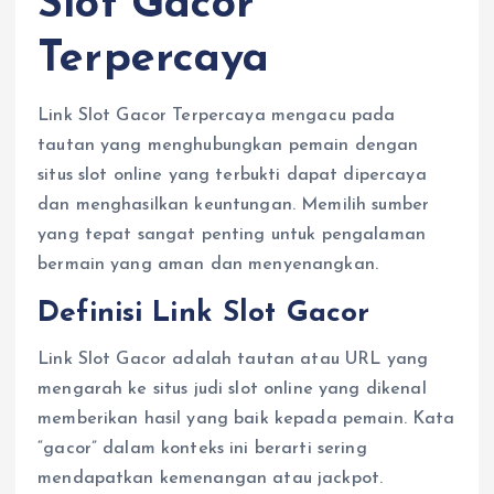
Slot Gacor
Terpercaya
Link Slot Gacor Terpercaya mengacu pada
tautan yang menghubungkan pemain dengan
situs slot online yang terbukti dapat dipercaya
dan menghasilkan keuntungan. Memilih sumber
yang tepat sangat penting untuk pengalaman
bermain yang aman dan menyenangkan.
Definisi Link Slot Gacor
Link Slot Gacor adalah tautan atau URL yang
mengarah ke situs judi slot online yang dikenal
memberikan hasil yang baik kepada pemain. Kata
“gacor” dalam konteks ini berarti sering
mendapatkan kemenangan atau jackpot.