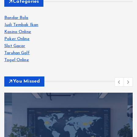
Categories
Bandar Bola
Judi Tembak Ikan
Kasino Online
Poker Online
Slot Gacor
Taruhan Golf
Togel Online
You Missed