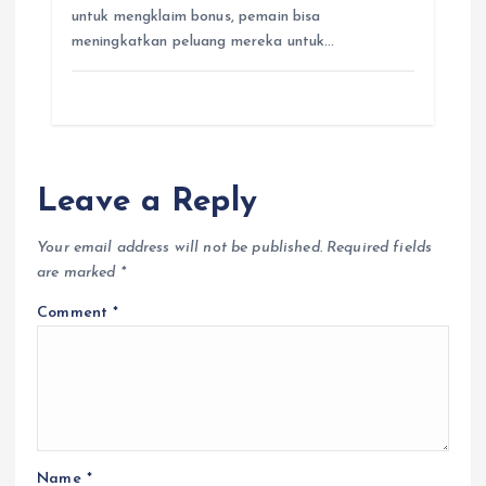
untuk mengklaim bonus, pemain bisa
meningkatkan peluang mereka untuk…
Leave a Reply
Your email address will not be published.
Required fields
are marked
*
Comment
*
Name
*