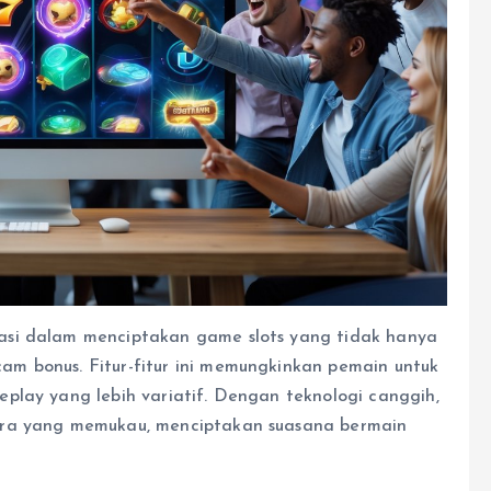
asi dalam menciptakan game slots yang tidak hanya
m bonus. Fitur-fitur ini memungkinkan pemain untuk
play yang lebih variatif. Dengan teknologi canggih,
ara yang memukau, menciptakan suasana bermain