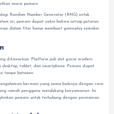
atkan imersi pemain.
knologi Random Number Generator (RNG) untuk
stem ini, pemain dapat yakin bahwa setiap putaran
inovasi dalam fitur bonus membuat gameplay semakin
rm
yang ditawarkan. Platform judi slot gacor modern
ti desktop, tablet, dan smartphone. Pemain dapat
ja tanpa batasan.
 pengalaman bermain yang sama baiknya dengan versi
 yang ramah pengguna mendukung kenyamanan. Ini
ngkinkan pemain untuk terhubung dengan permainan