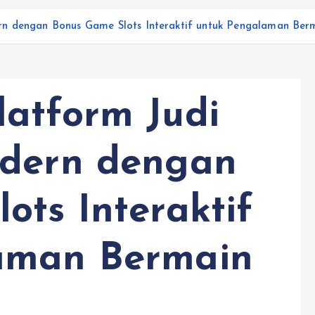
rn dengan Bonus Game Slots Interaktif untuk Pengalaman Ber
atform Judi
odern dengan
ots Interaktif
aman Bermain