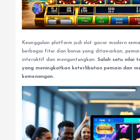
Keunggulan platform judi slot gacor modern sem
berbagai fitur dan bonus yang ditawarkan, pem
interaktif dan menguntungkan.
Salah satu nilai
yang meningkatkan keterlibatan pemain dan me
kemenangan.