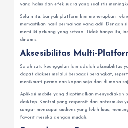
yang halus dan efek suara yang realistis meningk
Selain itu, banyak platform kini menerapkan te
memastikan hasil permainan yang adil. Dengan si
memiliki peluang yang setara. Tidak hanya itu, 
dinamis.
Aksesibilitas Multi-Platfo
Salah satu keunggulan lain adalah aksesibilitas 
dapat diakses melalui berbagai perangkat, seper
menikmati permainan kapan saja dan di mana sa
Aplikasi mobile yang dioptimalkan menyediakan
desktop. Kontrol yang responsif dan antarmuka
sangat mencapai audiens yang lebih luas, memu
favorit mereka dengan mudah.