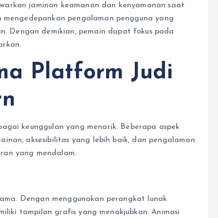
nawarkan jaminan keamanan dan kenyamanan saat
dern mengedepankan pengalaman pengguna yang
. Dengan demikian, pemain dapat fokus pada
arkan.
a Platform Judi
rn
bagai keunggulan yang menarik. Beberapa aspek
inan, aksesibilitas yang lebih baik, dan pengalaman
uran yang mendalam.
k utama. Dengan menggunakan perangkat lunak
miliki tampilan grafis yang menakjubkan. Animasi