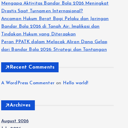
Mengapa Aktivitas Bandar Bola 2026 Meningkat
Drastis Saat Turnamen Internasional?
Ancaman Hukum Berat Bagi Pelaku dan Jaringan
Bandar Bola 2026 di Tanah Air: Implikasi dan
Tindakan Hukum yang Diterapkan
Peran PPATK dalam Melacak Aliran Dana Gelap
dari Bandar Bola 2026: Strategi dan Tantangan
Recent Comments
A WordPress Commenter
on
Hello world!
Archives
August 2026