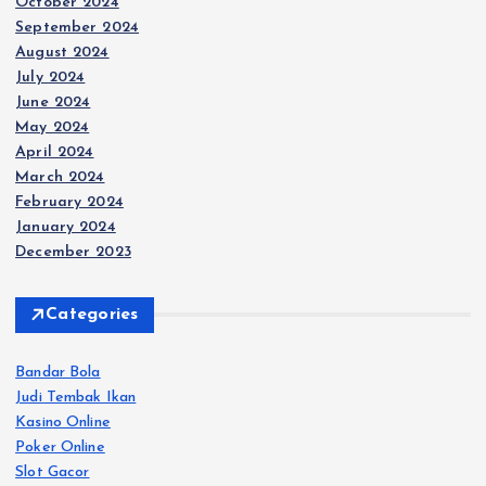
October 2024
September 2024
August 2024
July 2024
June 2024
May 2024
April 2024
March 2024
February 2024
January 2024
December 2023
Categories
Bandar Bola
Judi Tembak Ikan
Kasino Online
Poker Online
Slot Gacor