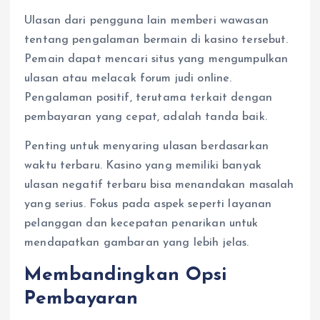
Ulasan dari pengguna lain memberi wawasan
tentang pengalaman bermain di kasino tersebut.
Pemain dapat mencari situs yang mengumpulkan
ulasan atau melacak forum judi online.
Pengalaman positif, terutama terkait dengan
pembayaran yang cepat, adalah tanda baik.
Penting untuk menyaring ulasan berdasarkan
waktu terbaru. Kasino yang memiliki banyak
ulasan negatif terbaru bisa menandakan masalah
yang serius. Fokus pada aspek seperti layanan
pelanggan dan kecepatan penarikan untuk
mendapatkan gambaran yang lebih jelas.
Membandingkan Opsi
Pembayaran