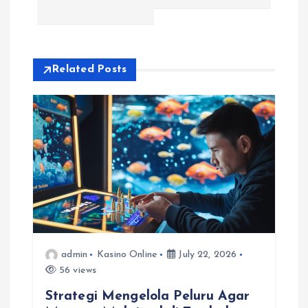
a
v
i
Related Posts
g
a
t
i
o
admin
Kasino Online
July 22, 2026
n
56 views
Strategi Mengelola Peluru Agar