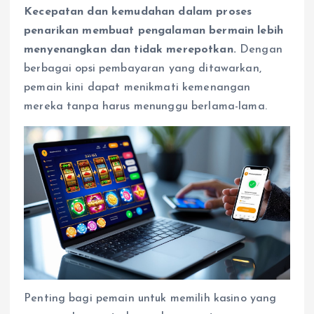
Kecepatan dan kemudahan dalam proses
penarikan membuat pengalaman bermain lebih
menyenangkan dan tidak merepotkan.
Dengan
berbagai opsi pembayaran yang ditawarkan,
pemain kini dapat menikmati kemenangan
mereka tanpa harus menunggu berlama-lama.
Penting bagi pemain untuk memilih kasino yang