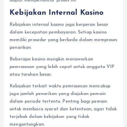
dapat memperlancar proses ini.
Kebijakan Internal Kasino
Kebijakan internal kasino juga berperan besar
dalam kecepatan pembayaran. Setiap kasino
memiliki prosedur yang berbeda dalam memproses
penarikan.
Beberapa kasino mungkin menawarkan
pemrosesan yang lebih cepat untuk anggota VIP
atau taruhan besar.
Kebijakan terkait waktu pemrosesan mencakup
juga jumlah penarikan yang diajukan pemain
dalam periode tertentu. Penting bagi pemain
untuk membaca syarat dan ketentuan, agar tidak
terjebak dalam kebijakan yang tidak
menguntungkan.