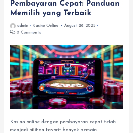
Pembayaran Cepat: Panduan
Memilih yang Terbaik
admin
Kasino Online
August 28, 2025
0 Comments
Kasino online dengan pembayaran cepat telah
menjadi pilihan favorit banyak pemain.