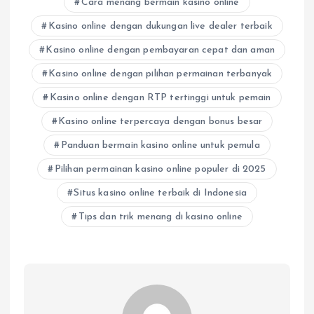
Cara menang bermain kasino online
Kasino online dengan dukungan live dealer terbaik
Kasino online dengan pembayaran cepat dan aman
Kasino online dengan pilihan permainan terbanyak
Kasino online dengan RTP tertinggi untuk pemain
Kasino online terpercaya dengan bonus besar
Panduan bermain kasino online untuk pemula
Pilihan permainan kasino online populer di 2025
Situs kasino online terbaik di Indonesia
Tips dan trik menang di kasino online