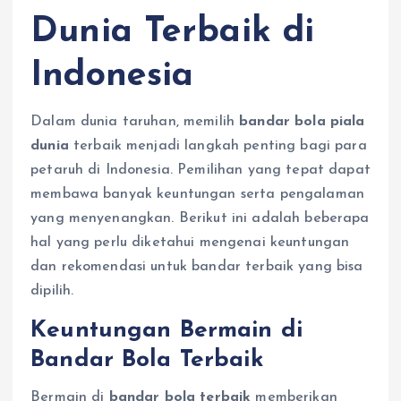
Dunia Terbaik di
Indonesia
Dalam dunia taruhan, memilih
bandar bola piala
dunia
terbaik menjadi langkah penting bagi para
petaruh di Indonesia. Pemilihan yang tepat dapat
membawa banyak keuntungan serta pengalaman
yang menyenangkan. Berikut ini adalah beberapa
hal yang perlu diketahui mengenai keuntungan
dan rekomendasi untuk bandar terbaik yang bisa
dipilih.
Keuntungan Bermain di
Bandar Bola Terbaik
Bermain di
bandar bola terbaik
memberikan