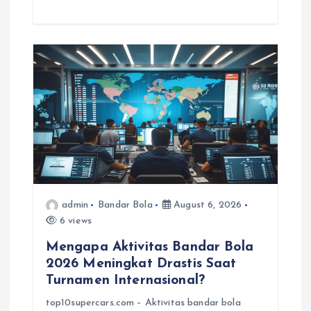
admin
Bandar Bola
August 6, 2026
6 views
Mengapa Aktivitas Bandar Bola
2026 Meningkat Drastis Saat
Turnamen Internasional?
top10supercars.com – Aktivitas bandar bola