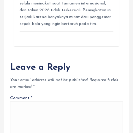
selalu meningkat saat turnamen internasional,
dan tahun 2026 tidak terkecuali. Peningkatan ini
terjadi karena banyaknya minat dari penggemar
sepak bola yang ingin bertaruh pada tim…
Leave a Reply
Your email address will not be published.
Required fields
are marked
*
Comment
*