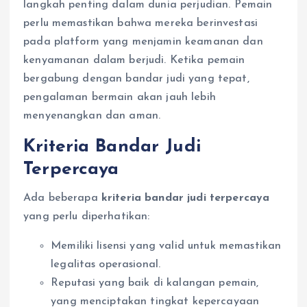
langkah penting dalam dunia perjudian. Pemain
perlu memastikan bahwa mereka berinvestasi
pada platform yang menjamin keamanan dan
kenyamanan dalam berjudi. Ketika pemain
bergabung dengan bandar judi yang tepat,
pengalaman bermain akan jauh lebih
menyenangkan dan aman.
Kriteria Bandar Judi
Terpercaya
Ada beberapa
kriteria bandar judi terpercaya
yang perlu diperhatikan:
Memiliki lisensi yang valid untuk memastikan
legalitas operasional.
Reputasi yang baik di kalangan pemain,
yang menciptakan tingkat kepercayaan