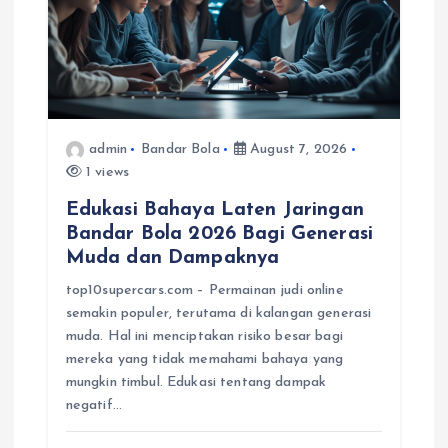
i
g
a
t
admin
Bandar Bola
August 7, 2026
1 views
i
Edukasi Bahaya Laten Jaringan
Bandar Bola 2026 Bagi Generasi
o
Muda dan Dampaknya
n
top10supercars.com – Permainan judi online
semakin populer, terutama di kalangan generasi
muda. Hal ini menciptakan risiko besar bagi
mereka yang tidak memahami bahaya yang
mungkin timbul. Edukasi tentang dampak
negatif…