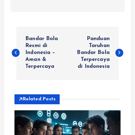
P
Bandar Bola
Panduan
o
Resmi di
Taruhan
Indonesia –
Bandar Bola
Aman &
Terpercaya
s
Terpercaya
di Indonesia
t
n
Related Posts
a
v