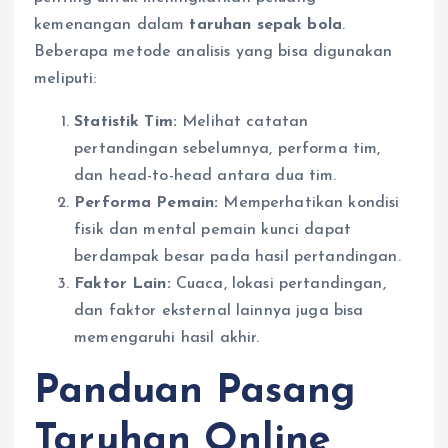
kemenangan dalam
taruhan sepak bola
.
Beberapa metode analisis yang bisa digunakan
meliputi:
Statistik Tim:
Melihat catatan
pertandingan sebelumnya, performa tim,
dan head-to-head antara dua tim.
Performa Pemain:
Memperhatikan kondisi
fisik dan mental pemain kunci dapat
berdampak besar pada hasil pertandingan.
Faktor Lain:
Cuaca, lokasi pertandingan,
dan faktor eksternal lainnya juga bisa
memengaruhi hasil akhir.
Panduan Pasang
Taruhan Online