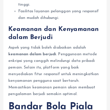
tinggi.
Fasilitas layanan pelanggan yang responsif
dan mudah dihubungi.
Keamanan dan Kenyamanan
dalam Berjudi
Aspek yang tidak boleh diabaikan adalah
keamanan dalam berjudi
. Penggunaan metode
enkripsi yang canggih melindungi data pribadi
pemain. Selain itu, platform yang baik
menyediakan fitur responsif untuk meningkatkan
kenyamanan pengguna saat bertaruh.
Memastikan keamanan pemain akan membuat
pengalaman berjudi semakin optimal.
Bandar Bola Piala