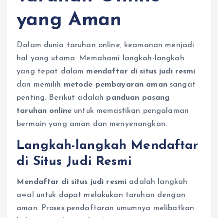
yang Aman
Dalam dunia taruhan online, keamanan menjadi
hal yang utama. Memahami langkah-langkah
yang tepat dalam
mendaftar di situs judi resmi
dan memilih
metode pembayaran aman
sangat
penting. Berikut adalah
panduan pasang
taruhan online
untuk memastikan pengalaman
bermain yang aman dan menyenangkan.
Langkah-langkah Mendaftar
di Situs Judi Resmi
Mendaftar di situs judi resmi
adalah langkah
awal untuk dapat melakukan taruhan dengan
aman. Proses pendaftaran umumnya melibatkan