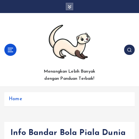
S
k
i
p
t
o
c
o
n
t
Menangkan Lebih Banyak
e
dengan Panduan Terbaik!
n
t
Home
Info Bandar Bola Piala Dunia