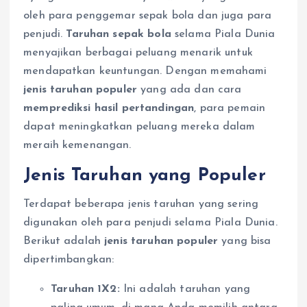
oleh para penggemar sepak bola dan juga para
penjudi.
Taruhan sepak bola
selama Piala Dunia
menyajikan berbagai peluang menarik untuk
mendapatkan keuntungan. Dengan memahami
jenis taruhan populer
yang ada dan cara
memprediksi hasil pertandingan
, para pemain
dapat meningkatkan peluang mereka dalam
meraih kemenangan.
Jenis Taruhan yang Populer
Terdapat beberapa jenis taruhan yang sering
digunakan oleh para penjudi selama Piala Dunia.
Berikut adalah
jenis taruhan populer
yang bisa
dipertimbangkan:
Taruhan 1X2:
Ini adalah taruhan yang