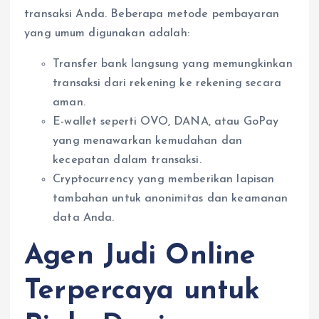
transaksi Anda. Beberapa metode pembayaran
yang umum digunakan adalah:
Transfer bank langsung yang memungkinkan
transaksi dari rekening ke rekening secara
aman.
E-wallet seperti OVO, DANA, atau GoPay
yang menawarkan kemudahan dan
kecepatan dalam transaksi.
Cryptocurrency yang memberikan lapisan
tambahan untuk anonimitas dan keamanan
data Anda.
Agen Judi Online
Terpercaya untuk