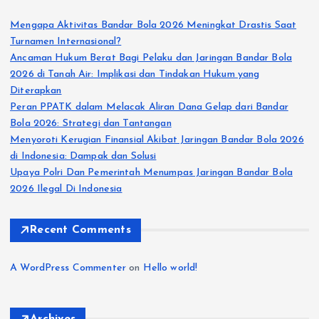
Mengapa Aktivitas Bandar Bola 2026 Meningkat Drastis Saat
Turnamen Internasional?
Ancaman Hukum Berat Bagi Pelaku dan Jaringan Bandar Bola
2026 di Tanah Air: Implikasi dan Tindakan Hukum yang
Diterapkan
Peran PPATK dalam Melacak Aliran Dana Gelap dari Bandar
Bola 2026: Strategi dan Tantangan
Menyoroti Kerugian Finansial Akibat Jaringan Bandar Bola 2026
di Indonesia: Dampak dan Solusi
Upaya Polri Dan Pemerintah Menumpas Jaringan Bandar Bola
2026 Ilegal Di Indonesia
Recent Comments
A WordPress Commenter
on
Hello world!
Archives