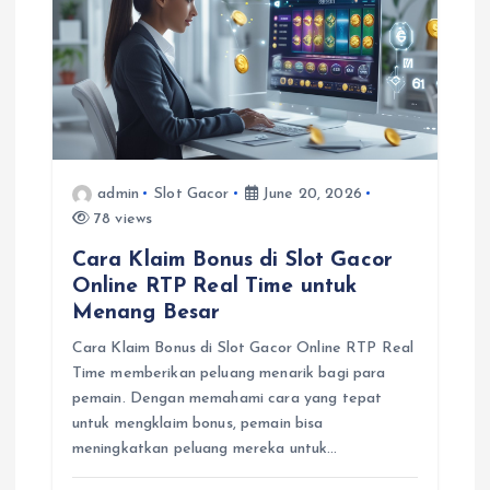
admin
Slot Gacor
June 20, 2026
78 views
Cara Klaim Bonus di Slot Gacor
Online RTP Real Time untuk
Menang Besar
Cara Klaim Bonus di Slot Gacor Online RTP Real
Time memberikan peluang menarik bagi para
pemain. Dengan memahami cara yang tepat
untuk mengklaim bonus, pemain bisa
meningkatkan peluang mereka untuk…