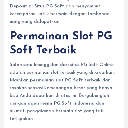
Deposit di Situs PG Soft
dan menyambut
kesempatan untuk bermain dengan tambahan
uang yang didapatkan.
Permainan Slot PG
Soft Terbaik
Salah satu keunggulan dari situs PG Soft Online
adalah permainan slot terbaik yang ditawarkan.
Mainkan
permainan slot PG Soft terbaik
dan
rasakan sensasi kemenangan besar yang hanya
bisa Anda dapatkan di situs ini. Bergabunglah
dengan
agen resmi PG Soft Indonesia
dan
nikmati pengalaman bermain slot yang tak
terlupakan.