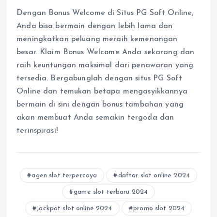
Dengan Bonus Welcome di Situs PG Soft Online,
Anda bisa bermain dengan lebih lama dan
meningkatkan peluang meraih kemenangan
besar. Klaim Bonus Welcome Anda sekarang dan
raih keuntungan maksimal dari penawaran yang
tersedia. Bergabunglah dengan situs PG Soft
Online dan temukan betapa mengasyikkannya
bermain di sini dengan bonus tambahan yang
akan membuat Anda semakin tergoda dan
terinspirasi!
agen slot terpercaya
daftar slot online 2024
game slot terbaru 2024
jackpot slot online 2024
promo slot 2024