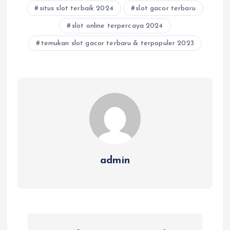
situs slot terbaik 2024
slot gacor terbaru
slot online terpercaya 2024
temukan slot gacor terbaru & terpopuler 2023
admin
P