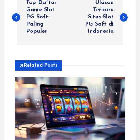
Top Daftar
Ulasan
o
Game Slot
Terbaru
PG Soft
Situs Slot
Paling
PG Soft di
s
Populer
Indonesia
t
n
Related Posts
a
v
i
g
a