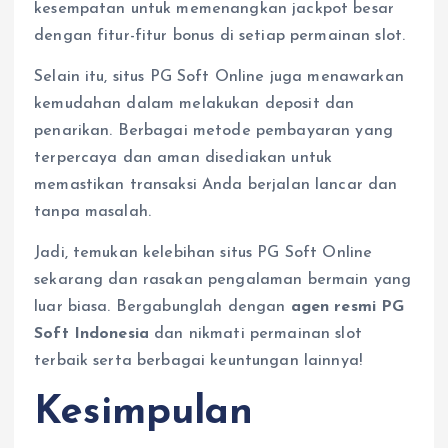
kesempatan untuk memenangkan jackpot besar
dengan fitur-fitur bonus di setiap permainan slot.
Selain itu, situs PG Soft Online juga menawarkan
kemudahan dalam melakukan deposit dan
penarikan. Berbagai metode pembayaran yang
terpercaya dan aman disediakan untuk
memastikan transaksi Anda berjalan lancar dan
tanpa masalah.
Jadi, temukan kelebihan situs PG Soft Online
sekarang dan rasakan pengalaman bermain yang
luar biasa. Bergabunglah dengan
agen resmi PG
Soft Indonesia
dan nikmati permainan slot
terbaik serta berbagai keuntungan lainnya!
Kesimpulan