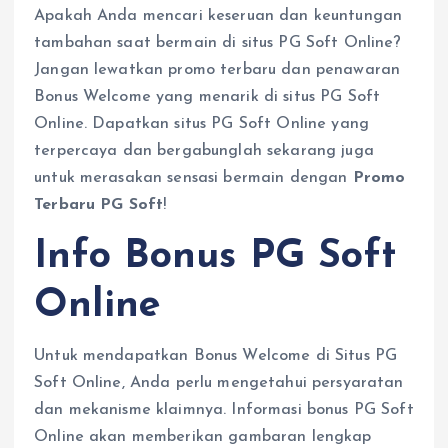
Apakah Anda mencari keseruan dan keuntungan
tambahan saat bermain di situs PG Soft Online?
Jangan lewatkan promo terbaru dan penawaran
Bonus Welcome yang menarik di situs PG Soft
Online. Dapatkan situs PG Soft Online yang
terpercaya dan bergabunglah sekarang juga
untuk merasakan sensasi bermain dengan
Promo
Terbaru PG Soft
!
Info Bonus PG Soft
Online
Untuk mendapatkan Bonus Welcome di Situs PG
Soft Online, Anda perlu mengetahui persyaratan
dan mekanisme klaimnya. Informasi bonus PG Soft
Online akan memberikan gambaran lengkap