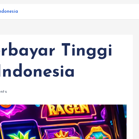
ndonesia
erbayar Tinggi
Indonesia
nts