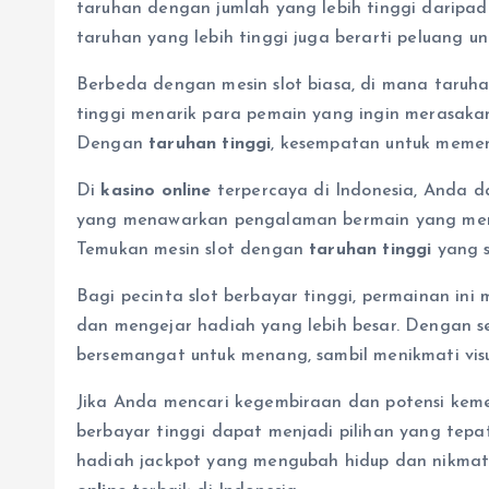
taruhan dengan jumlah yang lebih tinggi daripa
taruhan yang lebih tinggi juga berarti peluang 
Berbeda dengan mesin slot biasa, di mana taruha
tinggi menarik para pemain yang ingin merasakan
Dengan
taruhan tinggi
, kesempatan untuk mem
Di
kasino online
terpercaya di Indonesia, Anda
yang menawarkan pengalaman bermain yang men
Temukan mesin slot dengan
taruhan tinggi
yang s
Bagi pecinta slot berbayar tinggi, permainan i
dan mengejar hadiah yang lebih besar. Dengan 
bersemangat untuk menang, sambil menikmati vis
Jika Anda mencari kegembiraan dan potensi kem
berbayar tinggi dapat menjadi pilihan yang te
hadiah jackpot yang mengubah hidup dan nikmati 