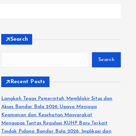
Search
Search
Recent Posts
Langkah Tegas Pemerintah Memblokir Situs dan
Akses Bandar Bola 2026: Upaya Menjaga
Keamanan dan Kesehatan Masyarakat
Mengupas Tuntas Regulasi KUHP Baru Terkait
Tindak Pidana Bandar Bola 2026: Implikasi dan