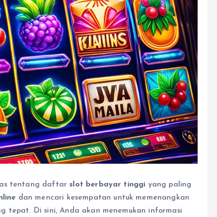
has tentang daftar
slot berbayar tinggi
yang paling
nline
dan mencari kesempatan untuk memenangkan
g tepat. Di sini, Anda akan menemukan informasi