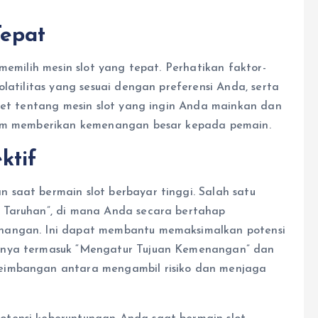
Tepat
memilih mesin slot yang tepat. Perhatikan faktor-
latilitas yang sesuai dengan preferensi Anda, serta
iset tentang mesin slot yang ingin Anda mainkan dan
alam memberikan kemenangan besar kepada pemain.
ktif
saat bermain slot berbayar tinggi. Salah satu
 Taruhan”, di mana Anda secara bertahap
nangan. Ini dapat membantu memaksimalkan potensi
innya termasuk “Mengatur Tujuan Kemenangan” dan
eimbangan antara mengambil risiko dan menjaga