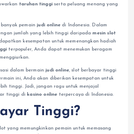
nawarkan
taruhan tinggi
serta peluang menang yang
gi banyak pemain
judi online
di Indonesia. Dalam
ngan jumlah yang lebih tinggi daripada
mesin slot
 mendapatkan kesempatan untuk memenangkan hadiah
ggi
terpopuler, Anda dapat menemukan beragam
menggiurkan.
nsasi dalam bermain
judi online
, slot berbayar tinggi
rmain ini, Anda akan diberikan kesempatan untuk
h tinggi. Jadi, jangan ragu untuk menjajal
r tinggi di
kasino online
terpercaya di Indonesia.
bayar Tinggi?
n slot yang memungkinkan pemain untuk memasang