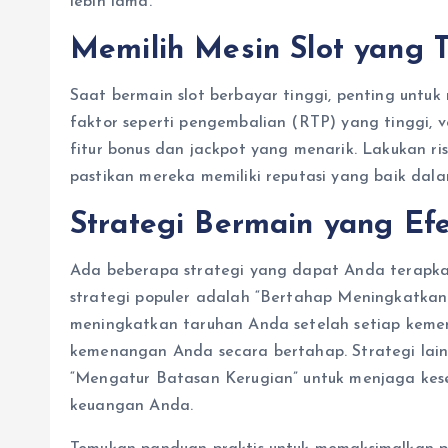
lebih lama.
Memilih Mesin Slot yang 
Saat bermain slot berbayar tinggi, penting untuk 
faktor seperti pengembalian (RTP) yang tinggi, vo
fitur bonus dan jackpot yang menarik. Lakukan r
pastikan mereka memiliki reputasi yang baik d
Strategi Bermain yang Efe
Ada beberapa strategi yang dapat Anda terapkan 
strategi populer adalah “Bertahap Meningkatkan
meningkatkan taruhan Anda setelah setiap keme
kemenangan Anda secara bertahap. Strategi la
“Mengatur Batasan Kerugian” untuk menjaga kes
keuangan Anda.