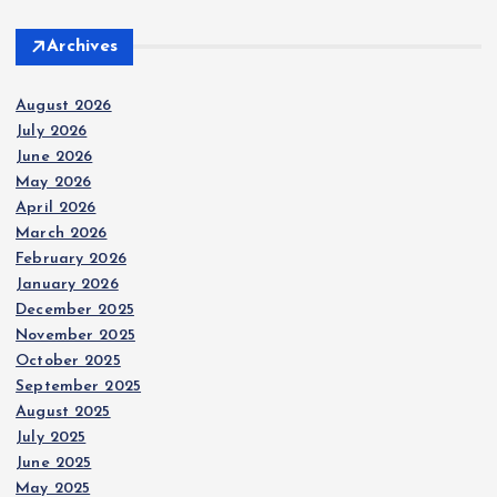
Archives
August 2026
July 2026
June 2026
May 2026
April 2026
March 2026
February 2026
January 2026
December 2025
November 2025
October 2025
September 2025
August 2025
July 2025
June 2025
May 2025