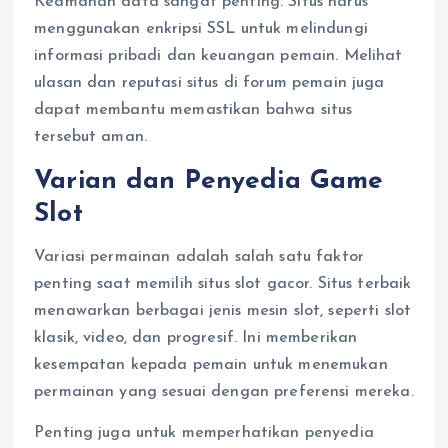
Keamanan data sangat penting. Situs harus
menggunakan enkripsi SSL untuk melindungi
informasi pribadi dan keuangan pemain. Melihat
ulasan dan reputasi situs di forum pemain juga
dapat membantu memastikan bahwa situs
tersebut aman.
Varian dan Penyedia Game
Slot
Variasi permainan adalah salah satu faktor
penting saat memilih situs slot gacor. Situs terbaik
menawarkan berbagai jenis mesin slot, seperti slot
klasik, video, dan progresif. Ini memberikan
kesempatan kepada pemain untuk menemukan
permainan yang sesuai dengan preferensi mereka.
Penting juga untuk memperhatikan penyedia