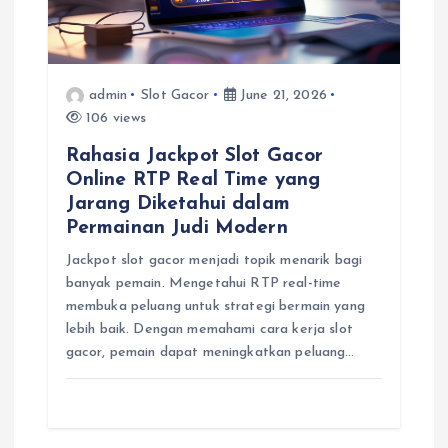
t
i
o
admin
Slot Gacor
June 21, 2026
106 views
n
Rahasia Jackpot Slot Gacor
Online RTP Real Time yang
Jarang Diketahui dalam
Permainan Judi Modern
Jackpot slot gacor menjadi topik menarik bagi
banyak pemain. Mengetahui RTP real-time
membuka peluang untuk strategi bermain yang
lebih baik. Dengan memahami cara kerja slot
gacor, pemain dapat meningkatkan peluang…