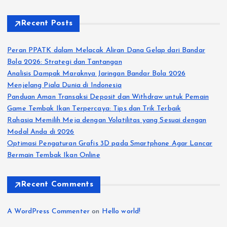
Recent Posts
Peran PPATK dalam Melacak Aliran Dana Gelap dari Bandar
Bola 2026: Strategi dan Tantangan
Analisis Dampak Maraknya Jaringan Bandar Bola 2026
Menjelang Piala Dunia di Indonesia
Panduan Aman Transaksi Deposit dan Withdraw untuk Pemain
Game Tembak Ikan Terpercaya: Tips dan Trik Terbaik
Rahasia Memilih Meja dengan Volatilitas yang Sesuai dengan
Modal Anda di 2026
Optimasi Pengaturan Grafis 3D pada Smartphone Agar Lancar
Bermain Tembak Ikan Online
Recent Comments
A WordPress Commenter
on
Hello world!