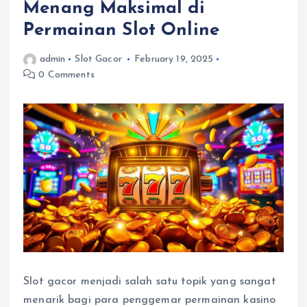
Menang Maksimal di
Permainan Slot Online
admin
Slot Gacor
February 19, 2025
0 Comments
Slot gacor menjadi salah satu topik yang sangat
menarik bagi para penggemar permainan kasino