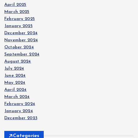
April 2025
March 2025
February 2025
January 2025
December 2024
November 2024
October 2024
September 2024
August 2024
July 2024
June 2024
May 2024
April 2024
March 2024
February 2024
January 2024
December 2023
Categories