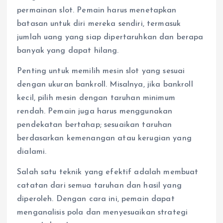
permainan slot. Pemain harus menetapkan
batasan untuk diri mereka sendiri, termasuk
jumlah uang yang siap dipertaruhkan dan berapa
banyak yang dapat hilang.
Penting untuk memilih mesin slot yang sesuai
dengan ukuran bankroll. Misalnya, jika bankroll
kecil, pilih mesin dengan taruhan minimum
rendah. Pemain juga harus menggunakan
pendekatan bertahap; sesuaikan taruhan
berdasarkan kemenangan atau kerugian yang
dialami.
Salah satu teknik yang efektif adalah membuat
catatan dari semua taruhan dan hasil yang
diperoleh. Dengan cara ini, pemain dapat
menganalisis pola dan menyesuaikan strategi