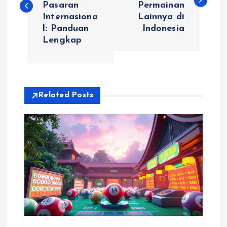
Pasaran
Permainan
s
Internasiona
Lainnya di
l: Panduan
Indonesia
t
Lengkap
n
a
Related Posts
v
i
g
a
t