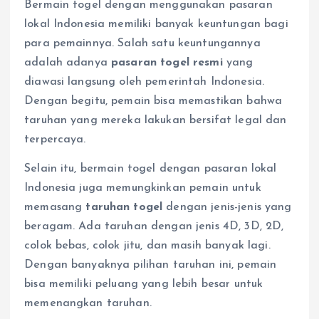
Bermain togel dengan menggunakan pasaran
lokal Indonesia memiliki banyak keuntungan bagi
para pemainnya. Salah satu keuntungannya
adalah adanya
pasaran togel resmi
yang
diawasi langsung oleh pemerintah Indonesia.
Dengan begitu, pemain bisa memastikan bahwa
taruhan yang mereka lakukan bersifat legal dan
terpercaya.
Selain itu, bermain togel dengan pasaran lokal
Indonesia juga memungkinkan pemain untuk
memasang
taruhan togel
dengan jenis-jenis yang
beragam. Ada taruhan dengan jenis 4D, 3D, 2D,
colok bebas, colok jitu, dan masih banyak lagi.
Dengan banyaknya pilihan taruhan ini, pemain
bisa memiliki peluang yang lebih besar untuk
memenangkan taruhan.