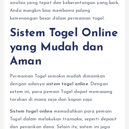
analisis yang tepat dan keberuntungan yang baik,
Anda mungkin bisa membawa pulang
kemenangan besar dalam permainan togel.
Sistem Togel Online
yang Mudah dan
Aman
Permainan Togel semakin mudah dimainkan
dengan adanya
sistem togel online
. Dengan
sistem ini, para pemain Togel dapat memasang
taruhan di mana saja dan kapan saja.
Sistem togel online
memudahkan para pemain
Togel dalam melakukan transaksi, seperti deposit
dan penarikan dana. Selain itu, sistem ini juga