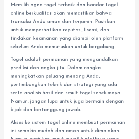
Memilih agen togel terbaik dan bandar togel
online berkualitas akan memastikan bahwa
transaksi Anda aman dan terjamin. Pastikan
untuk memperhatikan reputasi, lisensi, dan
tindakan keamanan yang diambil oleh platform
sebelum Anda memutuskan untuk bergabung.
Togel adalah permainan yang mengandalkan
prediksi dan angka jitu. Dalam rangka
meningkatkan peluang menang Anda,
pertimbangkan teknik dan strategi yang ada
serta analisis hasil dan result togel sebelumnya.
Namun, jangan lupa untuk juga bermain dengan
bijak dan bertanggung jawab.
Akses ke sistem togel online membuat permainan
ini semakin mudah dan aman untuk dimainkan.