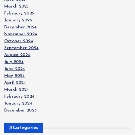
March 2025
February 2025
January 2025
December 2024
November 2024
October 2024
September 2024
August 2024
July 2024
June 2024
May 2024
April 2024
March 2024
February 2024
January 2024
December 2023
Categories