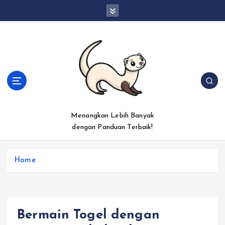
S
k
i
p
t
o
c
o
n
t
Menangkan Lebih Banyak
e
dengan Panduan Terbaik!
n
t
Home
Bermain Togel dengan