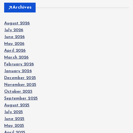
Archives
August 2026
July 2026
June 2026
May 2026
April 2026
March 2026
February 2026
January 2026
December 2025
November 2025
October 2025
September 2025
August 2025
July 2025
June 2025
May 2025
April 2025