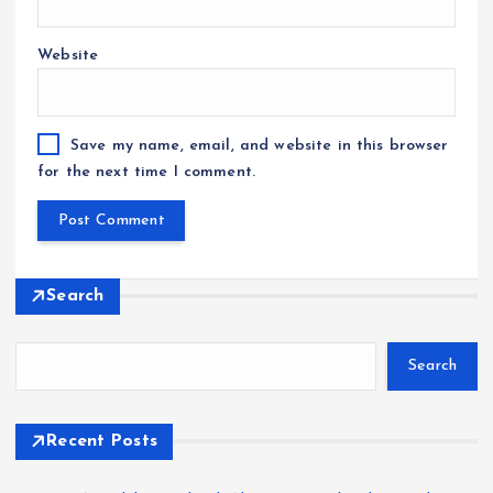
Website
Save my name, email, and website in this browser
for the next time I comment.
Search
Search
Recent Posts