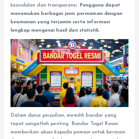
keandalan dan transparansi.
Pengguna dapat
menemukan berbagai jenis permainan dengan
keamanan yang terjamin serta informasi
lengkap mengenai hasil dan statistik.
Dalam dunia perjudian, memilih bandar yang
tepat sangatlah penting. Bandar Togel Resmi
memberikan akses kepada pemain untuk bermain