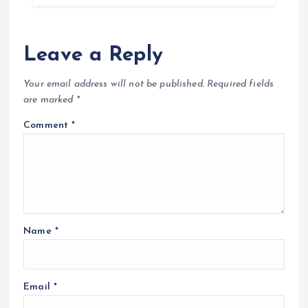
Leave a Reply
Your email address will not be published.
Required fields
are marked
*
Comment
*
Name
*
Email
*