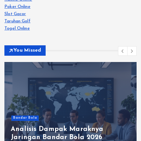
Poker Online
Slot Gacor
Taruhan Golf
Togel Online
You Missed
Judi Tembak Ikan
Panduan Aman Transaksi Depos
dan Withdraw untuk Pemain G