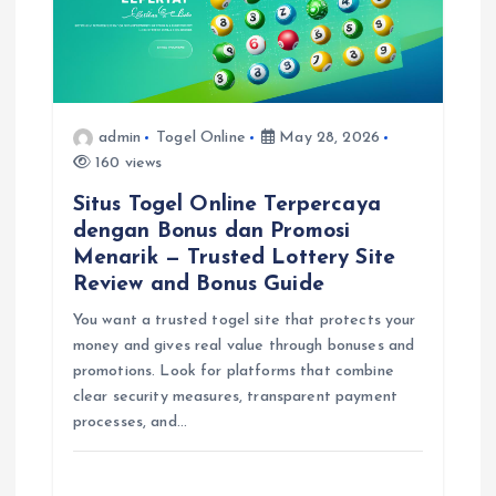
admin
Togel Online
May 28, 2026
160 views
Situs Togel Online Terpercaya
dengan Bonus dan Promosi
Menarik — Trusted Lottery Site
Review and Bonus Guide
You want a trusted togel site that protects your
money and gives real value through bonuses and
promotions. Look for platforms that combine
clear security measures, transparent payment
processes, and…