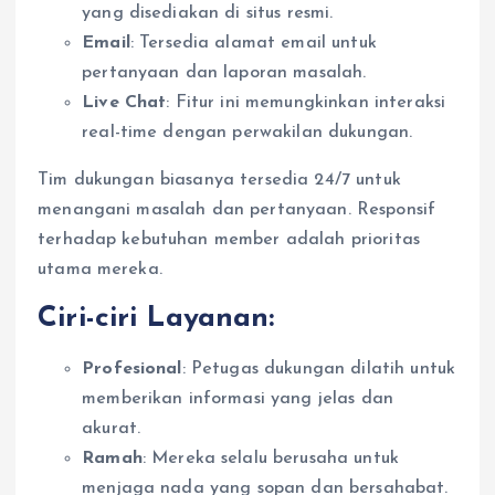
yang disediakan di situs resmi.
Email
: Tersedia alamat email untuk
pertanyaan dan laporan masalah.
Live Chat
: Fitur ini memungkinkan interaksi
real-time dengan perwakilan dukungan.
Tim dukungan biasanya tersedia 24/7 untuk
menangani masalah dan pertanyaan. Responsif
terhadap kebutuhan member adalah prioritas
utama mereka.
Ciri-ciri Layanan:
Profesional
: Petugas dukungan dilatih untuk
memberikan informasi yang jelas dan
akurat.
Ramah
: Mereka selalu berusaha untuk
menjaga nada yang sopan dan bersahabat.