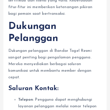
sertifikasi dan lisensi yang valid. Keberadaan
fitur-fitur ini memberikan ketenangan pikiran
bagi pemain saat bertransaksi.
Dukungan
Pelanggan
Dukungan pelanggan di Bandar Togel Resmi
sangat penting bagi pengalaman pengguna.
Mereka menyediakan berbagai saluran
komunikasi untuk membantu member dengan
cepat.
Saluran Kontak:
Telepon
: Pengguna dapat menghubungi
layanan pelanggan melalui nomor telepon