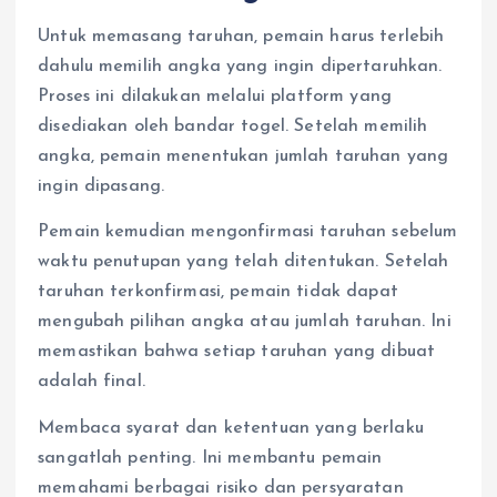
Untuk memasang taruhan, pemain harus terlebih
dahulu memilih angka yang ingin dipertaruhkan.
Proses ini dilakukan melalui platform yang
disediakan oleh bandar togel. Setelah memilih
angka, pemain menentukan jumlah taruhan yang
ingin dipasang.
Pemain kemudian mengonfirmasi taruhan sebelum
waktu penutupan yang telah ditentukan. Setelah
taruhan terkonfirmasi, pemain tidak dapat
mengubah pilihan angka atau jumlah taruhan. Ini
memastikan bahwa setiap taruhan yang dibuat
adalah final.
Membaca syarat dan ketentuan yang berlaku
sangatlah penting. Ini membantu pemain
memahami berbagai risiko dan persyaratan