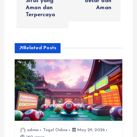
Situs yang
Besar dan
Aman dan
Aman
t
Terpercaya
n
a
Related Posts
v
i
g
a
t
i
admin
Togel Online
May 29, 2026