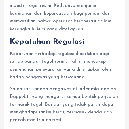
industri togel resmi. Keduanya menjamin
keamanan dan kepercayaan bagi pemain dan
memastikan bahwa operator beroperasi dalam
kerangka hukum yang ditetapkan.
Kepatuhan Regulasi
Kepatuhan terhadap regulasi diperlukan bagi
setiap bandar togel resmi. Hal ini mencakup
pemenuhan persyaratan yang ditetapkan oleh
badan pengawas yang berwenang.
Salah satu badan pengawas di Indonesia adalah
Bappebti, yang mengatur semua bentuk perjudian,
termasuk togel. Bandar yang tidak patuh dapat
menghadapi sanksi berat, termasuk denda dan
pencabutan izin operasi.