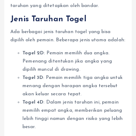
taruhan yang ditetapkan oleh bandar.
Jenis Taruhan Togel
Ada berbagai jenis taruhan togel yang bisa
dipilih oleh pemain. Beberapa jenis utama adalah:
Togel 2D
: Pemain memilih dua angka.
Pemenang ditentukan jika angka yang
dipilih muncul di drawing.
Togel 3D
: Pemain memilih tiga angka untuk
menang dengan harapan angka tersebut
akan keluar secara tepat.
Togel 4D
: Dalam jenis taruhan ini, pemain
memilih empat angka, memberikan peluang
lebih tinggi namun dengan risiko yang lebih
besar.