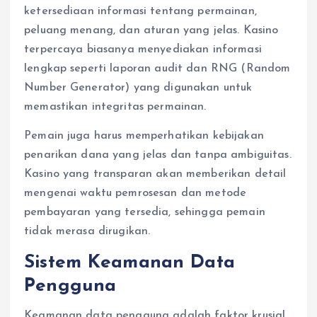
ketersediaan informasi tentang permainan,
peluang menang, dan aturan yang jelas. Kasino
terpercaya biasanya menyediakan informasi
lengkap seperti laporan audit dan RNG (Random
Number Generator) yang digunakan untuk
memastikan integritas permainan.
Pemain juga harus memperhatikan kebijakan
penarikan dana yang jelas dan tanpa ambiguitas.
Kasino yang transparan akan memberikan detail
mengenai waktu pemrosesan dan metode
pembayaran yang tersedia, sehingga pemain
tidak merasa dirugikan.
Sistem Keamanan Data
Pengguna
Keamanan data pengguna adalah faktor krusial