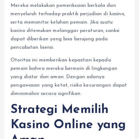
Mereka melakukan pemeriksaan berkala dan
menyeluruh terhadap praktik perjudian di kasino,
serta memonitor keluhan pemain. Jika suatu
kasino ditemukan melanggar peraturan, sanksi
dapat diberikan yang bisa berujung pada
pencabutan lisensi.
Otoritas ini memberikan kepastian kepada
pemain bahwa mereka bermain di lingkungan
yang diatur dan aman. Dengan adanya
pengawasan yang ketat, risiko kecurangan dapat
diminimalisir secara signifikan.
Strategi Memilih
Kasino Online yang