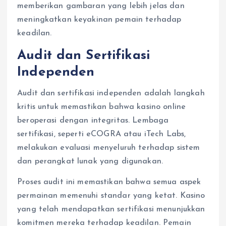
memberikan gambaran yang lebih jelas dan
meningkatkan keyakinan pemain terhadap
keadilan.
Audit dan Sertifikasi
Independen
Audit dan sertifikasi independen adalah langkah
kritis untuk memastikan bahwa kasino online
beroperasi dengan integritas. Lembaga
sertifikasi, seperti eCOGRA atau iTech Labs,
melakukan evaluasi menyeluruh terhadap sistem
dan perangkat lunak yang digunakan.
Proses audit ini memastikan bahwa semua aspek
permainan memenuhi standar yang ketat. Kasino
yang telah mendapatkan sertifikasi menunjukkan
komitmen mereka terhadap keadilan. Pemain