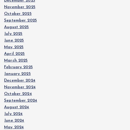
December 2025
November 2025
October 2025
September 2025
August 2025
July 2025
June 2025
May 2025
April 2025
March 2025
February 2025
January 2025
December 2024
November 2024
October 2024
September 2024
August 2024
July 2024
June 2024
May 2024