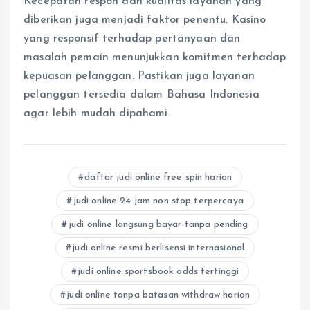
Kecepatan respon dan kualitas layanan yang
diberikan juga menjadi faktor penentu. Kasino
yang responsif terhadap pertanyaan dan
masalah pemain menunjukkan komitmen terhadap
kepuasan pelanggan. Pastikan juga layanan
pelanggan tersedia dalam Bahasa Indonesia
agar lebih mudah dipahami.
daftar judi online free spin harian
judi online 24 jam non stop terpercaya
judi online langsung bayar tanpa pending
judi online resmi berlisensi internasional
judi online sportsbook odds tertinggi
judi online tanpa batasan withdraw harian