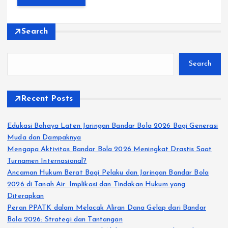
Search
Search
Recent Posts
Edukasi Bahaya Laten Jaringan Bandar Bola 2026 Bagi Generasi
Muda dan Dampaknya
Mengapa Aktivitas Bandar Bola 2026 Meningkat Drastis Saat
Turnamen Internasional?
Ancaman Hukum Berat Bagi Pelaku dan Jaringan Bandar Bola
2026 di Tanah Air: Implikasi dan Tindakan Hukum yang
Diterapkan
Peran PPATK dalam Melacak Aliran Dana Gelap dari Bandar
Bola 2026: Strategi dan Tantangan