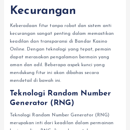
Kecurangan
Keberadaan fitur tanpa robot dan sistem anti
kecurangan sangat penting dalam memastikan
keadilan dan transparansi di Bandar Kasino
Online. Dengan teknologi yang tepat, pemain
dapat merasakan pengalaman bermain yang
aman dan adil. Beberapa aspek kunci yang
mendukung fitur ini akan dibahas secara
mendetail di bawah ini.
Teknologi Random Number
Generator (RNG)
Teknologi Random Number Generator (RNG)
merupakan inti dari keadilan dalam permainan