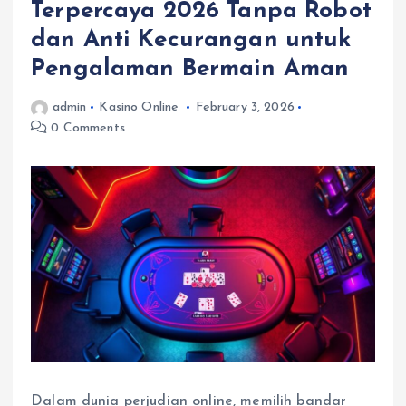
Terpercaya 2026 Tanpa Robot
dan Anti Kecurangan untuk
Pengalaman Bermain Aman
admin
Kasino Online
February 3, 2026
0 Comments
Dalam dunia perjudian online, memilih bandar