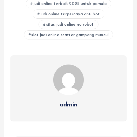
judi online terbaik 2025 untuk pemula
judi online terpercaya anti bot
situs judi online no robot
slot judi online scatter gampang muncul
admin