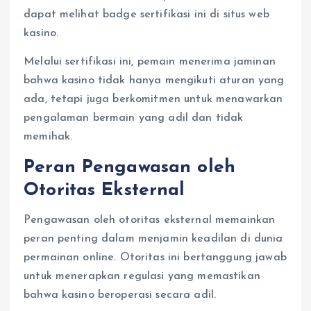
dapat melihat badge sertifikasi ini di situs web
kasino.
Melalui sertifikasi ini, pemain menerima jaminan
bahwa kasino tidak hanya mengikuti aturan yang
ada, tetapi juga berkomitmen untuk menawarkan
pengalaman bermain yang adil dan tidak
memihak.
Peran Pengawasan oleh
Otoritas Eksternal
Pengawasan oleh otoritas eksternal memainkan
peran penting dalam menjamin keadilan di dunia
permainan online. Otoritas ini bertanggung jawab
untuk menerapkan regulasi yang memastikan
bahwa kasino beroperasi secara adil.