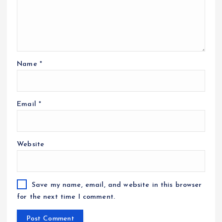
Name
*
Email
*
Website
Save my name, email, and website in this browser
for the next time I comment.