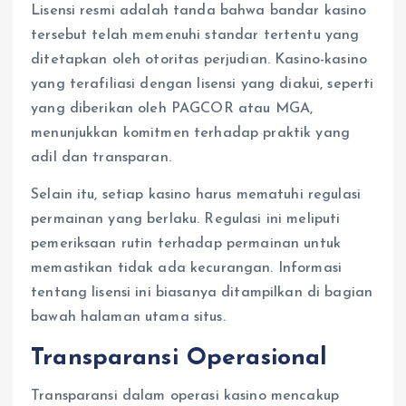
Lisensi resmi adalah tanda bahwa bandar kasino
tersebut telah memenuhi standar tertentu yang
ditetapkan oleh otoritas perjudian. Kasino-kasino
yang terafiliasi dengan lisensi yang diakui, seperti
yang diberikan oleh PAGCOR atau MGA,
menunjukkan komitmen terhadap praktik yang
adil dan transparan.
Selain itu, setiap kasino harus mematuhi regulasi
permainan yang berlaku. Regulasi ini meliputi
pemeriksaan rutin terhadap permainan untuk
memastikan tidak ada kecurangan. Informasi
tentang lisensi ini biasanya ditampilkan di bagian
bawah halaman utama situs.
Transparansi Operasional
Transparansi dalam operasi kasino mencakup