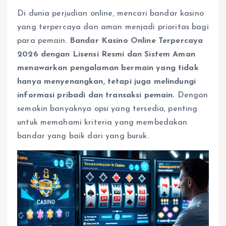
Di dunia perjudian online, mencari bandar kasino
yang terpercaya dan aman menjadi prioritas bagi
para pemain.
Bandar Kasino Online Terpercaya
2026 dengan Lisensi Resmi dan Sistem Aman
menawarkan pengalaman bermain yang tidak
hanya menyenangkan, tetapi juga melindungi
informasi pribadi dan transaksi pemain.
Dengan
semakin banyaknya opsi yang tersedia, penting
untuk memahami kriteria yang membedakan
bandar yang baik dari yang buruk.