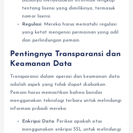
biasanya menyediakan informasi lengkap
tentang lisensi yang dimilikinya, termasuk
nomor lisensi.
Regulasi
: Mereka harus mematuhi regulasi
yang ketat mengenai permainan yang adil
dan perlindungan pemain.
Pentingnya Transparansi dan
Keamanan Data
Transparansi dalam operasi dan keamanan data
adalah aspek yang tidak dapat diabaikan.
Pemain harus memastikan bahwa bandar
menggunakan teknologi terbaru untuk melindungi
informasi pribadi mereka.
Enkripsi Data
: Periksa apakah situs
menggunakan enkripsi SSL untuk melindungi