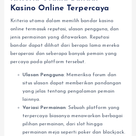
Kasino Online Terpercaya
Kriteria utama dalam memilih bandar kasino
online termasuk reputasi, ulasan pengguna, dan
jenis permainan yang ditawarkan. Reputasi
bandar dapat dilihat dari berapa lama mereka
beroperasi dan seberapa banyak pemain yang
percaya pada platform tersebut.
Ulasan Pengguna
: Memeriksa forum dan
situs ulasan dapat memberikan pandangan
yang jelas tentang pengalaman pemain
lainnya.
Variasi Permainan
: Sebuah platform yang
terpercaya biasanya menawarkan berbagai
pilihan permainan, dari slot hingga
permainan meja seperti poker dan blackjack.