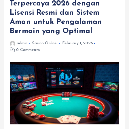
Terpercaya 2026 dengan
Lisensi Resmi dan Sistem
Aman untuk Pengalaman
Bermain yang Optimal
admin
Kasino Online
February 1, 2026
0 Comments