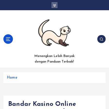
S
k
i
p
t
o
c
o
n
t
Menangkan Lebih Banyak
e
dengan Panduan Terbaik!
n
t
Home
Bandar Kasino Online