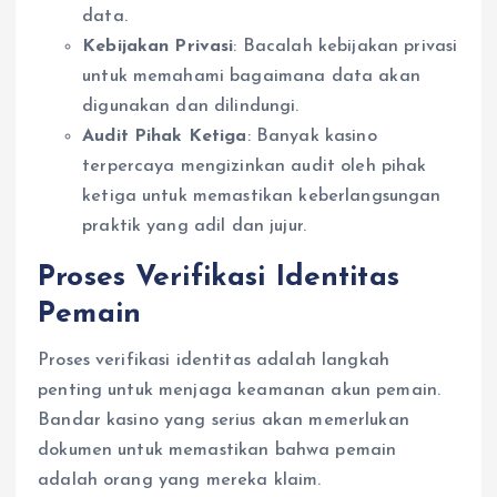
data.
Kebijakan Privasi
: Bacalah kebijakan privasi
untuk memahami bagaimana data akan
digunakan dan dilindungi.
Audit Pihak Ketiga
: Banyak kasino
terpercaya mengizinkan audit oleh pihak
ketiga untuk memastikan keberlangsungan
praktik yang adil dan jujur.
Proses Verifikasi Identitas
Pemain
Proses verifikasi identitas adalah langkah
penting untuk menjaga keamanan akun pemain.
Bandar kasino yang serius akan memerlukan
dokumen untuk memastikan bahwa pemain
adalah orang yang mereka klaim.