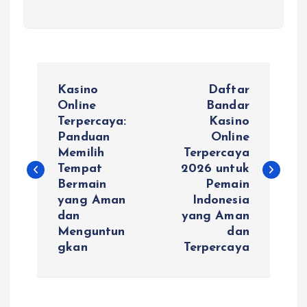
P
Kasino
Daftar
o
Online
Bandar
Terpercaya:
Kasino
Panduan
Online
s
Memilih
Terpercaya
Tempat
2026 untuk
t
Bermain
Pemain
yang Aman
Indonesia
n
dan
yang Aman
Menguntun
dan
a
gkan
Terpercaya
v