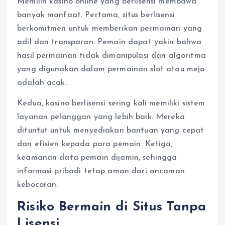
Memilih kasino online yang berlisensi membawa
banyak manfaat. Pertama, situs berlisensi
berkomitmen untuk memberikan permainan yang
adil dan transparan. Pemain dapat yakin bahwa
hasil permainan tidak dimanipulasi dan algoritma
yang digunakan dalam permainan slot atau meja
adalah acak.
Kedua, kasino berlisensi sering kali memiliki sistem
layanan pelanggan yang lebih baik. Mereka
dituntut untuk menyediakan bantuan yang cepat
dan efisien kepada para pemain. Ketiga,
keamanan data pemain dijamin, sehingga
informasi pribadi tetap aman dari ancaman
kebocoran.
Risiko Bermain di Situs Tanpa
Lisensi