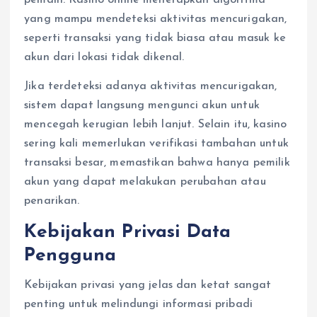
yang mampu mendeteksi aktivitas mencurigakan,
seperti transaksi yang tidak biasa atau masuk ke
akun dari lokasi tidak dikenal.
Jika terdeteksi adanya aktivitas mencurigakan,
sistem dapat langsung mengunci akun untuk
mencegah kerugian lebih lanjut. Selain itu, kasino
sering kali memerlukan verifikasi tambahan untuk
transaksi besar, memastikan bahwa hanya pemilik
akun yang dapat melakukan perubahan atau
penarikan.
Kebijakan Privasi Data
Pengguna
Kebijakan privasi yang jelas dan ketat sangat
penting untuk melindungi informasi pribadi