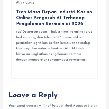
35 views
Tren Masa Depan Industri Kasino
Online: Pengaruh AI Terhadap
Pengalaman Bermain di 2026
top10supercars.com – Industri kasino online terus
berkembang, dan tahun 2026 menunjukkan
perubahan signifikan berkat kemajuan teknologi,
khususnya kecerdasan buatan (AI). AI tidak
hanya meningkatkan pengalaman bermain
dengan memberikan rekomendasi permainan…
Leave a Reply
Your email address will not be published.
Required fields