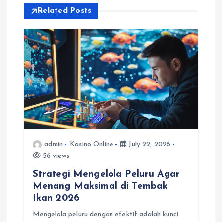
i
Related Posts
g
a
t
i
o
n
admin
Kasino Online
July 22, 2026
56 views
Strategi Mengelola Peluru Agar
Menang Maksimal di Tembak
Ikan 2026
Mengelola peluru dengan efektif adalah kunci