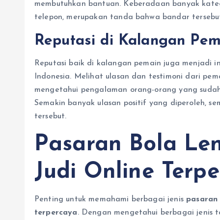
membutuhkan bantuan. Keberadaan banyak kategori
telepon, merupakan tanda bahwa bandar tersebu
Reputasi di Kalangan Pem
Reputasi baik di kalangan pemain juga menjadi i
Indonesia. Melihat ulasan dan testimoni dari pe
mengetahui pengalaman orang-orang yang sudah 
Semakin banyak ulasan positif yang diperoleh, s
tersebut.
Pasaran Bola Le
Judi Online Terp
Penting untuk memahami berbagai jenis
pasaran 
terpercaya
. Dengan mengetahui berbagai jenis 