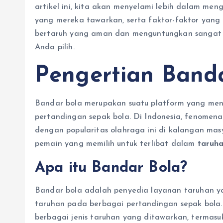
artikel ini, kita akan menyelami lebih dalam men
yang mereka tawarkan, serta faktor-faktor yan
bertaruh yang aman dan menguntungkan sangat d
Anda pilih.
Pengertian Banda
Bandar bola merupakan suatu platform yang me
pertandingan sepak bola. Di Indonesia, fenomen
dengan popularitas olahraga ini di kalangan m
pemain yang memilih untuk terlibat dalam
taruha
Apa itu Bandar Bola?
Bandar bola adalah penyedia layanan taruhan
taruhan pada berbagai pertandingan sepak bola.
berbagai jenis taruhan yang ditawarkan, termasuk