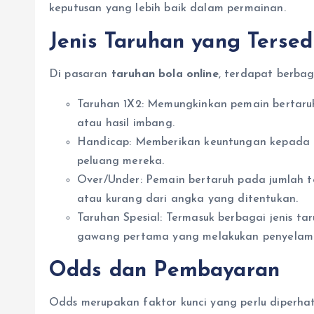
keputusan yang lebih baik dalam permainan.
Jenis Taruhan yang Tersed
Di pasaran
taruhan bola online
, terdapat berbaga
Taruhan 1X2: Memungkinkan pemain bertaruh
atau hasil imbang.
Handicap: Memberikan keuntungan kepada t
peluang mereka.
Over/Under: Pemain bertaruh pada jumlah to
atau kurang dari angka yang ditentukan.
Taruhan Spesial: Termasuk berbagai jenis tar
gawang pertama yang melakukan penyelama
Odds dan Pembayaran
Odds merupakan faktor kunci yang perlu diperha