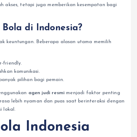
 akses, tetapi juga memberikan kesempatan bagi
Bola di Indonesia?
nyak keuntungan. Beberapa alasan utama memilih
-friendly.
hkan komunikasi.
anyak pilihan bagi pemain.
menggunakan
agen judi resmi
menjadi faktor penting
asa lebih nyaman dan puas saat berinteraksi dengan
 lokal.
Bola Indonesia