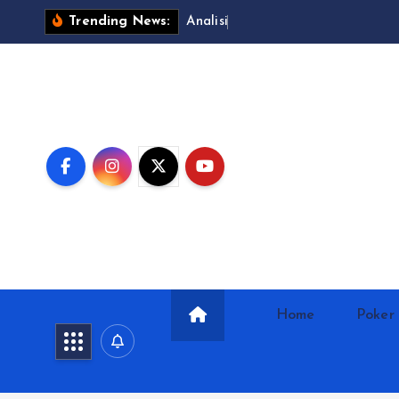
S
A
n
a
l
i
s
i
s
D
a
m
p
a
Trending News:
k
i
p
t
o
c
o
n
t
e
n
t
Home
Poker