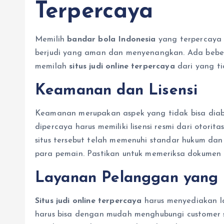
Terpercaya
Memilih
bandar bola Indonesia
yang terpercaya
berjudi yang aman dan menyenangkan. Ada beber
memilah
situs judi online terpercaya
dari yang ti
Keamanan dan Lisensi
Keamanan merupakan aspek yang tidak bisa dia
dipercaya harus memiliki lisensi resmi dari otorit
situs tersebut telah memenuhi standar hukum da
para pemain. Pastikan untuk memeriksa dokumen lis
Layanan Pelanggan yang 
Situs judi online terpercaya
harus menyediakan la
harus bisa dengan mudah menghubungi customer 