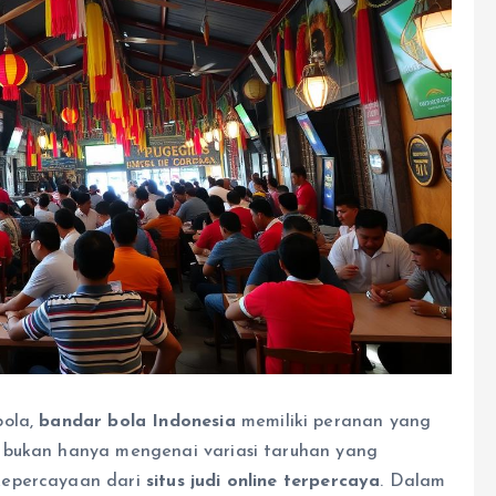
bola,
bandar bola Indonesia
memiliki peranan yang
bukan hanya mengenai variasi taruhan yang
kepercayaan dari
situs judi online terpercaya
. Dalam