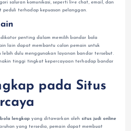
 saluran komunikasi, seperti live chat, email, dan
t peduli terhadap kepuasan pelanggan.
ain
ndikator penting dalam memilih bandar bola
main lain dapat membantu calon pemain untuk
lebih dulu menggunakan layanan bandar tersebut.
emakin tinggi tingkat kepercayaan terhadap bandar
ngkap pada Situs
ercaya
bola lengkap
yang ditawarkan oleh
situs judi online
taruhan yang tersedia, pemain dapat membuat