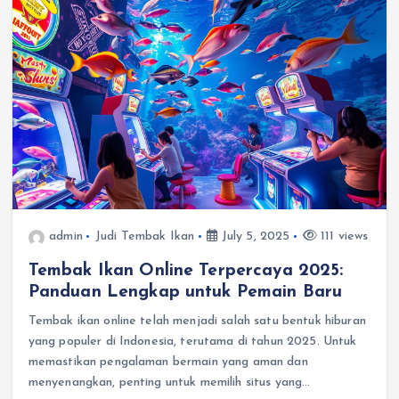
admin
Judi Tembak Ikan
July 5, 2025
111 views
Tembak Ikan Online Terpercaya 2025:
Panduan Lengkap untuk Pemain Baru
Tembak ikan online telah menjadi salah satu bentuk hiburan
yang populer di Indonesia, terutama di tahun 2025. Untuk
memastikan pengalaman bermain yang aman dan
menyenangkan, penting untuk memilih situs yang…