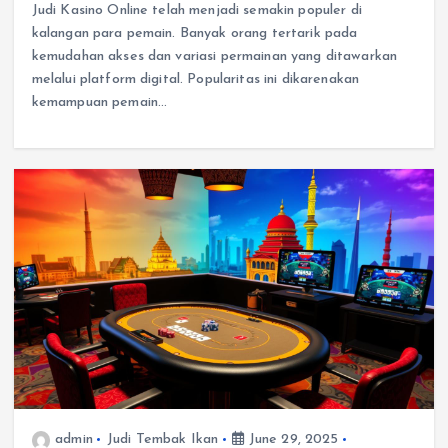
Judi Kasino Online telah menjadi semakin populer di
kalangan para pemain. Banyak orang tertarik pada
kemudahan akses dan variasi permainan yang ditawarkan
melalui platform digital. Popularitas ini dikarenakan
kemampuan pemain…
admin
Judi Tembak Ikan
June 29, 2025