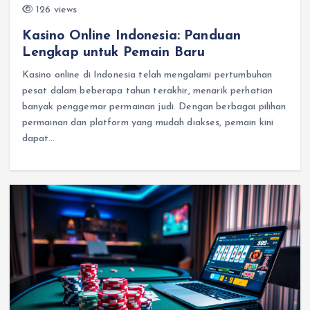
126 views
Kasino Online Indonesia: Panduan
Lengkap untuk Pemain Baru
Kasino online di Indonesia telah mengalami pertumbuhan
pesat dalam beberapa tahun terakhir, menarik perhatian
banyak penggemar permainan judi. Dengan berbagai pilihan
permainan dan platform yang mudah diakses, pemain kini
dapat…