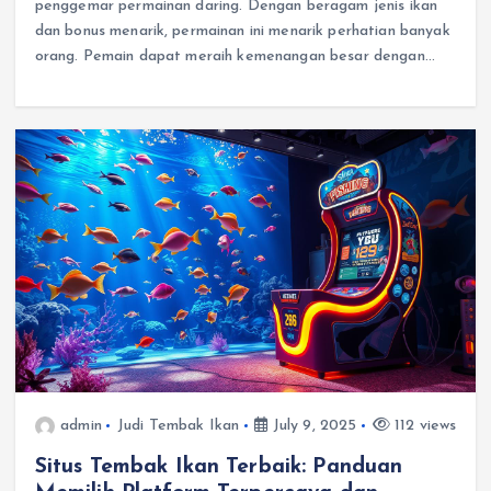
penggemar permainan daring. Dengan beragam jenis ikan
dan bonus menarik, permainan ini menarik perhatian banyak
orang. Pemain dapat meraih kemenangan besar dengan…
admin
Judi Tembak Ikan
July 9, 2025
112 views
Situs Tembak Ikan Terbaik: Panduan