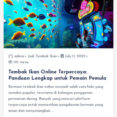
admin
Judi Tembak Ikan
July 11, 2025
110 views
Tembak Ikan Online Terpercaya:
Panduan Lengkap untuk Pemain Pemula
Bermain tembak ikan online menjadi salah satu hobi yang
semakin populer, terutama di kalangan penggemar
permainan daring. Banyak yang mencari platform
terpercaya untuk memastikan pengalaman bermain yang
aman dan menyenangkan.…