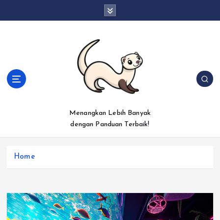
S
k
i
p
t
o
c
o
n
t
Menangkan Lebih Banyak
e
dengan Panduan Terbaik!
n
t
Home