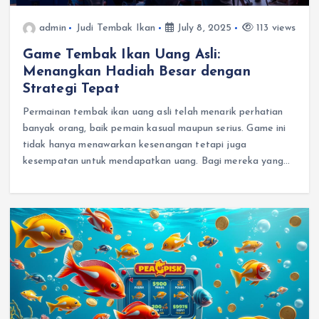
admin
Judi Tembak Ikan
July 8, 2025
113 views
Game Tembak Ikan Uang Asli:
Menangkan Hadiah Besar dengan
Strategi Tepat
Permainan tembak ikan uang asli telah menarik perhatian
banyak orang, baik pemain kasual maupun serius. Game ini
tidak hanya menawarkan kesenangan tetapi juga
kesempatan untuk mendapatkan uang. Bagi mereka yang…