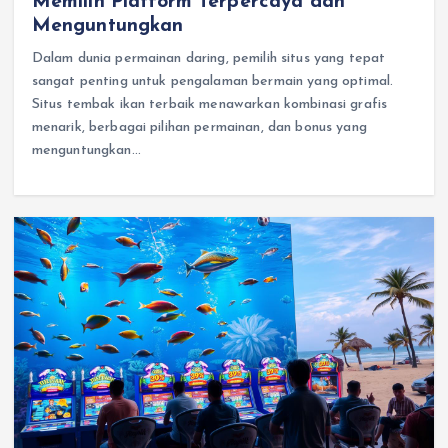
Memilih Platform Terpercaya dan
Menguntungkan
Dalam dunia permainan daring, pemilih situs yang tepat
sangat penting untuk pengalaman bermain yang optimal.
Situs tembak ikan terbaik menawarkan kombinasi grafis
menarik, berbagai pilihan permainan, dan bonus yang
menguntungkan…