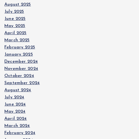
August 2025
July 2025
June 2025
May 2025
April 2025
March 2025
February 2025
January 2025
December 2024
November 2024
October 2024
September 2024
August 2024
July 2024
June 2024
May 2024
April 2024
March 2024
February 2024