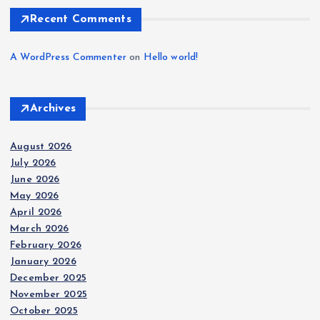
a
Recent Comments
t
A WordPress Commenter
on
Hello world!
i
Archives
o
August 2026
n
July 2026
June 2026
May 2026
April 2026
March 2026
February 2026
January 2026
December 2025
November 2025
October 2025