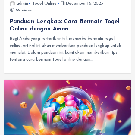
admin
Togel Online
December 16, 2023
89 views
Panduan Lengkap: Cara Bermain Togel
Online dengan Aman
Bagi Anda yang tertarik untuk mencoba bermain togel
online, artikel ini akan memberikan panduan lengkap untuk
memulai. Dalam panduan ini, kami akan memberikan tips
tentang cara bermain togel online dengan…