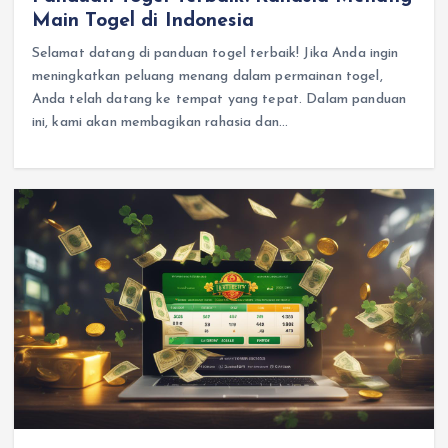
Main Togel di Indonesia
Selamat datang di panduan togel terbaik! Jika Anda ingin
meningkatkan peluang menang dalam permainan togel,
Anda telah datang ke tempat yang tepat. Dalam panduan
ini, kami akan membagikan rahasia dan…