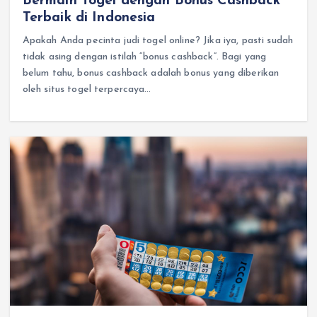
Bermain Togel dengan Bonus Cashback
Terbaik di Indonesia
Apakah Anda pecinta judi togel online? Jika iya, pasti sudah
tidak asing dengan istilah “bonus cashback”. Bagi yang
belum tahu, bonus cashback adalah bonus yang diberikan
oleh situs togel terpercaya…