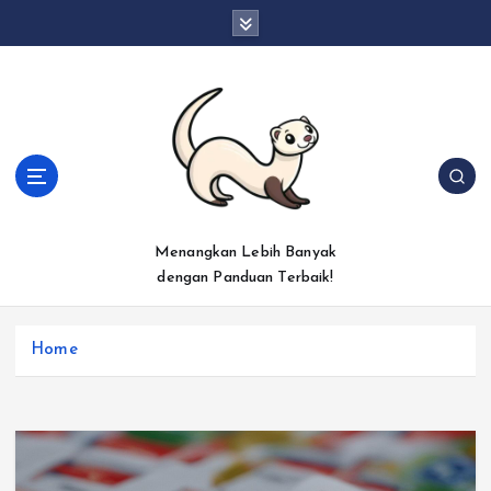
S
k
i
p
t
o
c
o
n
t
Menangkan Lebih Banyak
e
dengan Panduan Terbaik!
n
t
Home