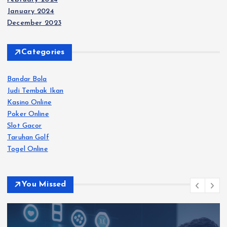
January 2024
December 2023
Categories
Bandar Bola
Judi Tembak Ikan
Kasino Online
Poker Online
Slot Gacor
Taruhan Golf
Togel Online
You Missed