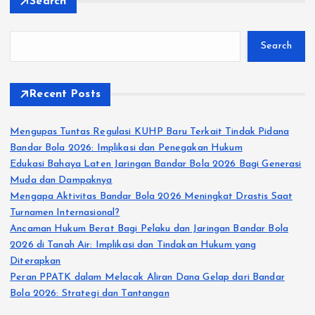
Search
o
Search
s
t
Recent Posts
s
Mengupas Tuntas Regulasi KUHP Baru Terkait Tindak Pidana
Bandar Bola 2026: Implikasi dan Penegakan Hukum
p
Edukasi Bahaya Laten Jaringan Bandar Bola 2026 Bagi Generasi
Muda dan Dampaknya
a
Mengapa Aktivitas Bandar Bola 2026 Meningkat Drastis Saat
Turnamen Internasional?
g
Ancaman Hukum Berat Bagi Pelaku dan Jaringan Bandar Bola
2026 di Tanah Air: Implikasi dan Tindakan Hukum yang
i
Diterapkan
Peran PPATK dalam Melacak Aliran Dana Gelap dari Bandar
n
Bola 2026: Strategi dan Tantangan