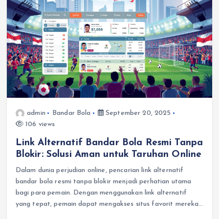
admin
Bandar Bola
September 20, 2025
106 views
Link Alternatif Bandar Bola Resmi Tanpa
Blokir: Solusi Aman untuk Taruhan Online
Dalam dunia perjudian online, pencarian link alternatif
bandar bola resmi tanpa blokir menjadi perhatian utama
bagi para pemain. Dengan menggunakan link alternatif
yang tepat, pemain dapat mengakses situs favorit mereka…