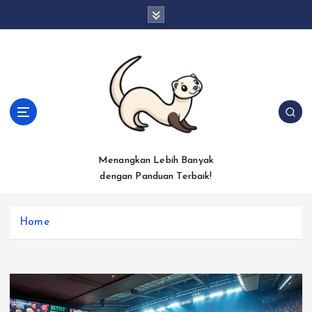
S
k
i
p
t
o
c
o
n
t
Menangkan Lebih Banyak
e
dengan Panduan Terbaik!
n
t
Home