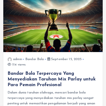
admin
Bandar Bola
September 15, 2025
114 views
Bandar Bola Terpercaya Yang
Menyediakan Taruhan Mix Parlay untuk
Para Pemain Profesional
Dalam dunia taruhan olahraga, mencari bandar bola
terpercaya yang menyediakan taruhan mix parlay sangat
penting untuk memastikan pengalaman berjudi yang aman