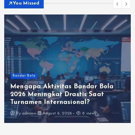
You Missed
Bandar Bola
Mengapa Aktivitas Bandar Bola
2026 Meningkat Drastis Saat
Turnamen Internasional?
By
admin
August 6, 2026
8 views