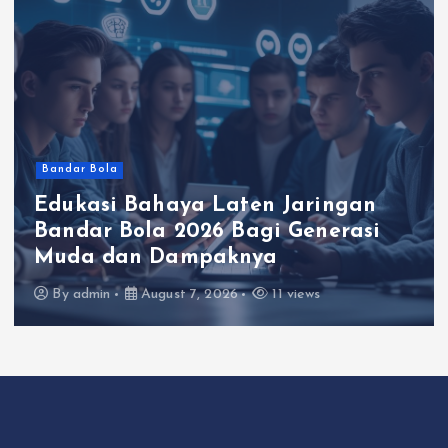
Bandar Bola
Edukasi Bahaya Laten Jaringan
Bandar Bola 2026 Bagi Generasi
Muda dan Dampaknya
By
admin
August 7, 2026
11 views