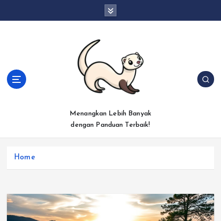
S
k
i
p
t
o
c
o
n
t
Menangkan Lebih Banyak
e
dengan Panduan Terbaik!
n
t
Home