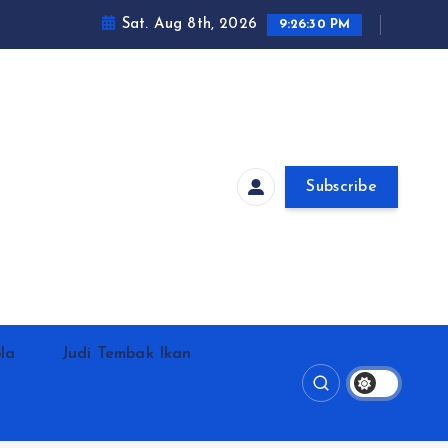
Sat. Aug 8th, 2026
9:26:31 PM
Subscribe
la
Judi Tembak Ikan