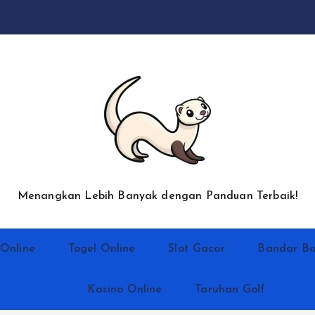
Menangkan Lebih Banyak dengan Panduan Terbaik!
 Online
Togel Online
Slot Gacor
Bandar Bo
Kasino Online
Taruhan Golf